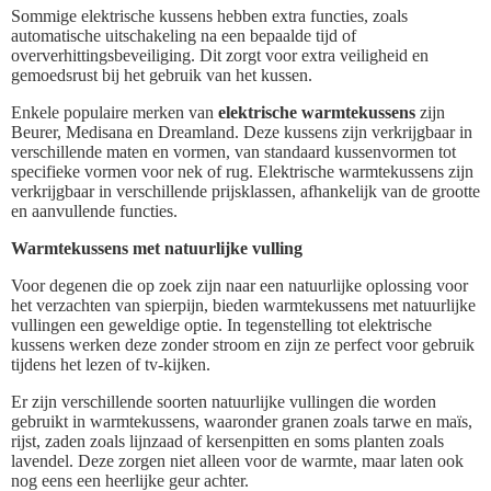
Sommige elektrische kussens hebben extra functies, zoals
automatische uitschakeling na een bepaalde tijd of
oververhittingsbeveiliging. Dit zorgt voor extra veiligheid en
gemoedsrust bij het gebruik van het kussen.
Enkele populaire merken van
elektrische warmtekussens
zijn
Beurer, Medisana en Dreamland. Deze kussens zijn verkrijgbaar in
verschillende maten en vormen, van standaard kussenvormen tot
specifieke vormen voor nek of rug. Elektrische warmtekussens zijn
verkrijgbaar in verschillende prijsklassen, afhankelijk van de grootte
en aanvullende functies.
Warmtekussens met natuurlijke vulling
Voor degenen die op zoek zijn naar een natuurlijke oplossing voor
het verzachten van spierpijn, bieden warmtekussens met natuurlijke
vullingen een geweldige optie. In tegenstelling tot elektrische
kussens werken deze zonder stroom en zijn ze perfect voor gebruik
tijdens het lezen of tv-kijken.
Er zijn verschillende soorten natuurlijke vullingen die worden
gebruikt in warmtekussens, waaronder granen zoals tarwe en maïs,
rijst, zaden zoals lijnzaad of kersenpitten en soms planten zoals
lavendel. Deze zorgen niet alleen voor de warmte, maar laten ook
nog eens een heerlijke geur achter.