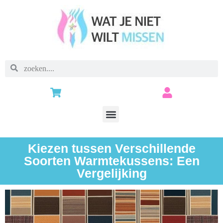
Kiezen tussen Verschillende
Soorten Warmtekussens: Een
Vergelijking