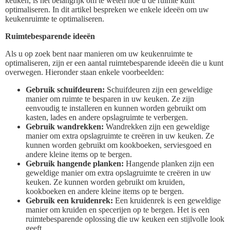
keuken, is het belangrijk om te weten hoe u de ruimte kunt
optimaliseren. In dit artikel bespreken we enkele ideeën om uw
keukenruimte te optimaliseren.
Ruimtebesparende ideeën
Als u op zoek bent naar manieren om uw keukenruimte te
optimaliseren, zijn er een aantal ruimtebesparende ideeën die u kunt
overwegen. Hieronder staan enkele voorbeelden:
Gebruik schuifdeuren:
Schuifdeuren zijn een geweldige
manier om ruimte te besparen in uw keuken. Ze zijn
eenvoudig te installeren en kunnen worden gebruikt om
kasten, lades en andere opslagruimte te verbergen.
Gebruik wandrekken:
Wandrekken zijn een geweldige
manier om extra opslagruimte te creëren in uw keuken. Ze
kunnen worden gebruikt om kookboeken, serviesgoed en
andere kleine items op te bergen.
Gebruik hangende planken:
Hangende planken zijn een
geweldige manier om extra opslagruimte te creëren in uw
keuken. Ze kunnen worden gebruikt om kruiden,
kookboeken en andere kleine items op te bergen.
Gebruik een kruidenrek:
Een kruidenrek is een geweldige
manier om kruiden en specerijen op te bergen. Het is een
ruimtebesparende oplossing die uw keuken een stijlvolle look
geeft.