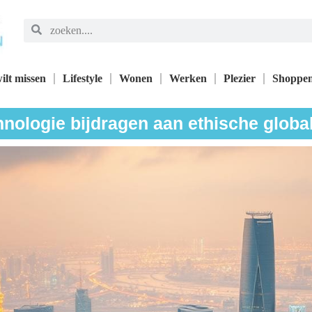
ilt missen
Lifestyle
Wonen
Werken
Plezier
Shoppe
nologie bijdragen aan ethische globa