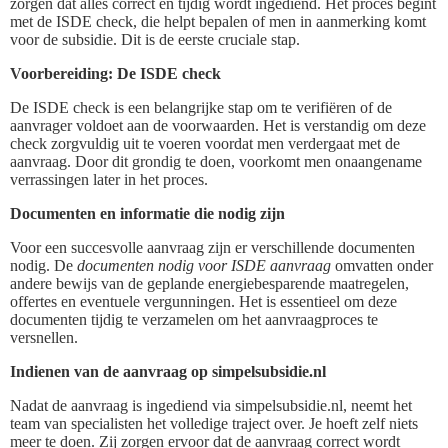
zorgen dat alles correct en tijdig wordt ingediend. Het proces begint
met de ISDE check, die helpt bepalen of men in aanmerking komt
voor de subsidie. Dit is de eerste cruciale stap.
Voorbereiding: De ISDE check
De ISDE check is een belangrijke stap om te verifiëren of de
aanvrager voldoet aan de voorwaarden. Het is verstandig om deze
check zorgvuldig uit te voeren voordat men verdergaat met de
aanvraag. Door dit grondig te doen, voorkomt men onaangename
verrassingen later in het proces.
Documenten en informatie die nodig zijn
Voor een succesvolle aanvraag zijn er verschillende documenten
nodig. De
documenten nodig voor ISDE aanvraag
omvatten onder
andere bewijs van de geplande energiebesparende maatregelen,
offertes en eventuele vergunningen. Het is essentieel om deze
documenten tijdig te verzamelen om het aanvraagproces te
versnellen.
Indienen van de aanvraag op simpelsubsidie.nl
Nadat de aanvraag is ingediend via simpelsubsidie.nl, neemt het
team van specialisten het volledige traject over. Je hoeft zelf niets
meer te doen. Zij zorgen ervoor dat de aanvraag correct wordt