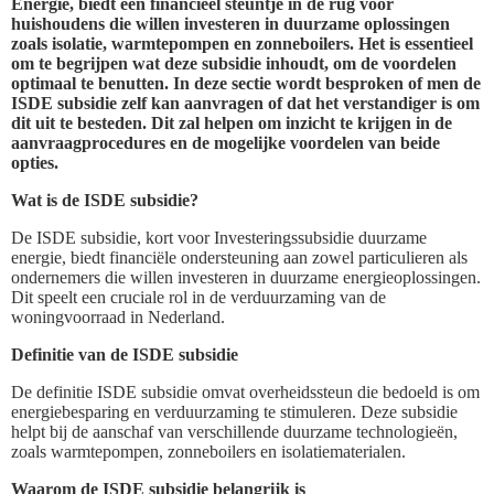
Energie, biedt een financieel steuntje in de rug voor
huishoudens die willen investeren in duurzame oplossingen
zoals isolatie, warmtepompen en zonneboilers. Het is essentieel
om te begrijpen wat deze subsidie inhoudt, om de voordelen
optimaal te benutten. In deze sectie wordt besproken of men de
ISDE subsidie zelf kan aanvragen of dat het verstandiger is om
dit uit te besteden. Dit zal helpen om inzicht te krijgen in de
aanvraagprocedures en de mogelijke voordelen van beide
opties.
Wat is de ISDE subsidie?
De ISDE subsidie, kort voor Investeringssubsidie duurzame
energie, biedt financiële ondersteuning aan zowel particulieren als
ondernemers die willen investeren in duurzame energieoplossingen.
Dit speelt een cruciale rol in de verduurzaming van de
woningvoorraad in Nederland.
Definitie van de ISDE subsidie
De definitie ISDE subsidie omvat overheidssteun die bedoeld is om
energiebesparing en verduurzaming te stimuleren. Deze subsidie
helpt bij de aanschaf van verschillende duurzame technologieën,
zoals warmtepompen, zonneboilers en isolatiematerialen.
Waarom de ISDE subsidie belangrijk is