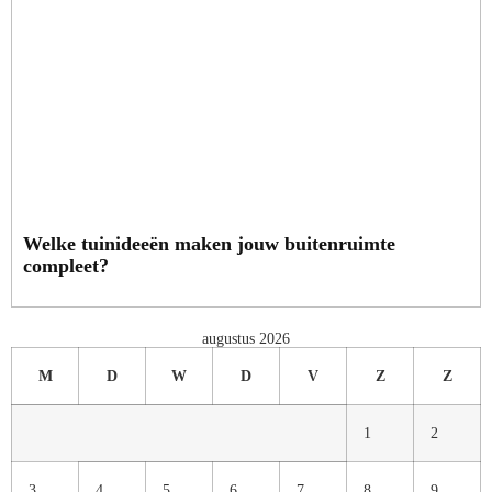
Welke tuinideeën maken jouw buitenruimte
compleet?
augustus 2026
M
D
W
D
V
Z
Z
1
2
3
4
5
6
7
8
9