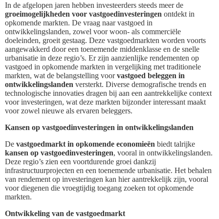
In de afgelopen jaren hebben investeerders steeds meer de
groeimogelijkheden voor vastgoedinvesteringen
ontdekt in
opkomende markten. De vraag naar vastgoed in
ontwikkelingslanden, zowel voor woon- als commerciële
doeleinden, groeit gestaag. Deze vastgoedmarkten worden voorts
aangewakkerd door een toenemende middenklasse en de snelle
urbanisatie in deze regio’s. Er zijn aanzienlijke rendementen op
vastgoed in opkomende markten in vergelijking met traditionele
markten, wat de belangstelling voor
vastgoed beleggen in
ontwikkelingslanden
versterkt. Diverse demografische trends en
technologische innovaties dragen bij aan een aantrekkelijke context
voor investeringen, wat deze markten bijzonder interessant maakt
voor zowel nieuwe als ervaren beleggers.
Kansen op vastgoedinvesteringen in ontwikkelingslanden
De
vastgoedmarkt in opkomende economieën
biedt talrijke
kansen op vastgoedinvesteringen
, vooral in ontwikkelingslanden.
Deze regio’s zien een voortdurende groei dankzij
infrastructuurprojecten en een toenemende urbanisatie. Het behalen
van rendement op investeringen kan hier aantrekkelijk zijn, vooral
voor diegenen die vroegtijdig toegang zoeken tot opkomende
markten.
Ontwikkeling van de vastgoedmarkt