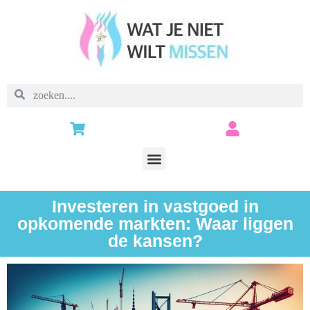
Investeren in vastgoed in
opkomende markten: Waar liggen
de kansen?