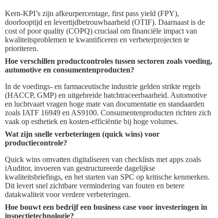
Kern-KPI’s zijn afkeurpercentage, first pass yield (FPY),
doorlooptijd en levertijdbetrouwbaarheid (OTIF). Daarnaast is de
cost of poor quality (COPQ) cruciaal om financiële impact van
kwaliteitsproblemen te kwantificeren en verbeterprojecten te
prioriteren.
Hoe verschillen productcontroles tussen sectoren zoals voeding,
automotive en consumentenproducten?
In de voedings- en farmaceutische industrie gelden strikte regels
(HACCP, GMP) en uitgebreide batchtraceerbaarheid. Automotive
en luchtvaart vragen hoge mate van documentatie en standaarden
zoals IATF 16949 en AS9100. Consumentenproducten richten zich
vaak op esthetiek en kosten-efficiëntie bij hoge volumes.
Wat zijn snelle verbeteringen (quick wins) voor
productiecontrole?
Quick wins omvatten digitaliseren van checklists met apps zoals
iAuditor, invoeren van gestructureerde dagelijkse
kwaliteitsbriefings, en het starten van SPC op kritische kenmerken.
Dit levert snel zichtbare vermindering van fouten en betere
datakwaliteit voor verdere verbeteringen.
Hoe bouwt een bedrijf een business case voor investeringen in
inspectietechnologie?