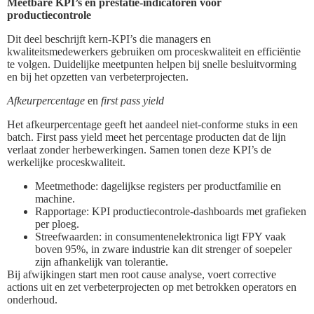
Meetbare KPI’s en prestatie-indicatoren voor
productiecontrole
Dit deel beschrijft kern-KPI’s die managers en
kwaliteitsmedewerkers gebruiken om proceskwaliteit en efficiëntie
te volgen. Duidelijke meetpunten helpen bij snelle besluitvorming
en bij het opzetten van verbeterprojecten.
Afkeurpercentage
en
first pass yield
Het afkeurpercentage geeft het aandeel niet-conforme stuks in een
batch. First pass yield meet het percentage producten dat de lijn
verlaat zonder herbewerkingen. Samen tonen deze KPI’s de
werkelijke proceskwaliteit.
Meetmethode: dagelijkse registers per productfamilie en
machine.
Rapportage: KPI productiecontrole-dashboards met grafieken
per ploeg.
Streefwaarden: in consumentenelektronica ligt FPY vaak
boven 95%, in zware industrie kan dit strenger of soepeler
zijn afhankelijk van tolerantie.
Bij afwijkingen start men root cause analyse, voert corrective
actions uit en zet verbeterprojecten op met betrokken operators en
onderhoud.