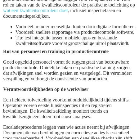
rol en taken van de kwaliteitscontroleur de praktische toelichting op
wat een kwaliteitscontroleur doet
, inclusief inspectiefasen en
documentatiepraktijken.
Voordeel: minder menselijke fouten door digitale formulieren.
Voordeel: snellere rapportage via productiecontrole software.
Tip: test integratie tussen mobiele apps en bestaande
kwaliteitssoftware voordat grootschalige uitrol plaatsvindt.
Rol van personeel en training in productiecontrole
Goed opgeleid personeel vormt de ruggengraat van betrouwbare
productiecontrole. Duidelijke taken en praktische training zorgen
dat afwijkingen snel worden gezien en vastgelegd. Dit vermindert
verspilling en verhoogt de consistentie van producten.
Verantwoordelijkheden op de werkvloer
Een heldere rolverdeling voorkomt onduidelijkheid tijdens shifts.
Operators voeren eerste-lijnsinspecties uit en registreren
bevindingen. De kwaliteitsafdeling monitort trends en
kwaliteitsengineers doen root cause analyses.
Escalatieprocedures leggen vast wie acties neemt bij afwijkingen.
Documentatie van bevindingen en correctieve acties is essentieel
voor traceerbaarheid. Voorbeelden van dagelijkse checks zijn shift-