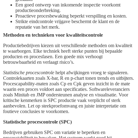
Een goed ontwerp van inkomende inspectie voorkomt
productieonderbreking.
Proactieve procesbewaking beperkt verspilling en kosten.
Strikte eindcontrole vrijgave beschermt de klant en de
reputatie van het merk.
Methoden en technieken voor kwaliteitscontrole
Productiebedrijven kiezen uit verschillende methoden om kwaliteit
te waarborgen. Elke techniek heeft sterke punten bij bepaalde
producten en procesfasen. Een goede mix verhoogt
betrouwbaarheid en verlaagt risico’s.
Statistische procescontrole
helpt afwijkingen vroeg te signaleren.
Controlekaarten zoals X-bar, R en p-chart tonen trends en uitbijters.
Procescapability-maten zoals Cp en Cpk geven inzicht in de mate
waarin een proces voldoet aan specificaties. Softwareleveranciers
zoals Minitab en JMP ondersteunen analyse en visualisatie. Voor
kritische kenmerken is SPC productie vaak verplicht of sterk
aanbevolen. Let op steekproefomvang en juiste interpretatie om
foutieve conclusies te voorkomen.
Statistische procescontrole (SPC)
Bedrijven gebruiken SPC om variatie te beperken en
processtabiliteit te bewaken. Het systeem werkt goed bij