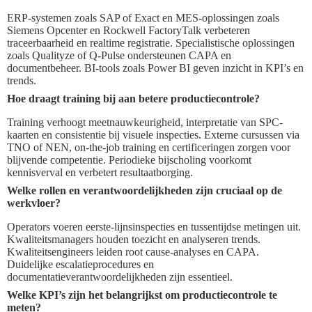
ERP-systemen zoals SAP of Exact en MES-oplossingen zoals
Siemens Opcenter en Rockwell FactoryTalk verbeteren
traceerbaarheid en realtime registratie. Specialistische oplossingen
zoals Qualityze of Q-Pulse ondersteunen CAPA en
documentbeheer. BI-tools zoals Power BI geven inzicht in KPI’s en
trends.
Hoe draagt training bij aan betere productiecontrole?
Training verhoogt meetnauwkeurigheid, interpretatie van SPC-
kaarten en consistentie bij visuele inspecties. Externe cursussen via
TNO of NEN, on-the-job training en certificeringen zorgen voor
blijvende competentie. Periodieke bijscholing voorkomt
kennisverval en verbetert resultaatborging.
Welke rollen en verantwoordelijkheden zijn cruciaal op de
werkvloer?
Operators voeren eerste-lijnsinspecties en tussentijdse metingen uit.
Kwaliteitsmanagers houden toezicht en analyseren trends.
Kwaliteitsengineers leiden root cause-analyses en CAPA.
Duidelijke escalatieprocedures en
documentatieverantwoordelijkheden zijn essentieel.
Welke KPI’s zijn het belangrijkst om productiecontrole te
meten?