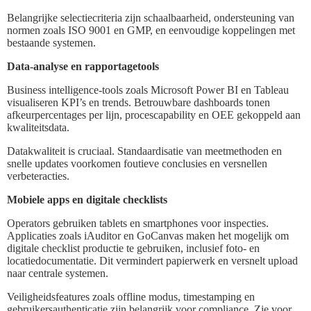
Belangrijke selectiecriteria zijn schaalbaarheid, ondersteuning van
normen zoals ISO 9001 en GMP, en eenvoudige koppelingen met
bestaande systemen.
Data-analyse en rapportagetools
Business intelligence-tools zoals Microsoft Power BI en Tableau
visualiseren KPI’s en trends. Betrouwbare dashboards tonen
afkeurpercentages per lijn, procescapability en OEE gekoppeld aan
kwaliteitsdata.
Datakwaliteit is cruciaal. Standaardisatie van meetmethoden en
snelle updates voorkomen foutieve conclusies en versnellen
verbeteracties.
Mobiele apps en digitale checklists
Operators gebruiken tablets en smartphones voor inspecties.
Applicaties zoals iAuditor en GoCanvas maken het mogelijk om
digitale checklist productie te gebruiken, inclusief foto- en
locatiedocumentatie. Dit vermindert papierwerk en versnelt upload
naar centrale systemen.
Veiligheidsfeatures zoals offline modus, timestamping en
gebruikersauthenticatie zijn belangrijk voor compliance. Zie voor