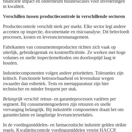
financiële impact en ondersteunt businesscases voor investeringen
in kwaliteit.
Verschillen tussen productiecontrole in verschillende sectoren
Productiecontrole verschilt sterk per markt. Elke sector legt andere
accenten op inspectie, documentatie en risicoanalyse. Dit beïnvloedt
processen, kosten en leveranciersmanagement.
Fabrikanten van consumentenproducten richten zich vaak op
uiterlijk, gebruiksgemak en kostenefficiëntie. Ze werken met hoge
volumes en snelle inspectiemethoden om doorlooptijd laag te
houden.
Industriecomponenten volgen andere prioriteiten. Toleranties zijn
kritisch. Functionele betrouwbaarheid en levensduur wegen
zwaarder dan esthetiek. Tests en meetapparatuur zijn hier
technischer en minder frequent per stuk.
Belangrijk verschil
: retour- en garantieprocessen variëren per
segment. Bij consumentengoederen zijn retouren en snelle
vervanging belangrijk. Bij industriële componenten draait het om
garantieclaims en langdurige leveranciersrelaties.
In de voedingsmiddelen- en farmaceutische industrie gelden strikte
regels. Kwaliteitscontrole voedingsmiddelen vereist HACCP,