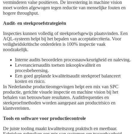
verminderen valse positieven. De investering in machine vision
moet worden afgewogen tegen reductie van menselijke fouten en
hogere throughput.
Audit- en steekproefstrategieën
Inspecties kunnen volledig of steekproefsgewijs plaatsvinden. Een
AQL-systeem helpt bij het bepalen van acceptatiecriteria. Voor
veiligheidskritische onderdelen is 100% inspectie vaak
noodzakelijk.
Interne audits beoordelen procesnauwkeurigheid en naleving.
Leveranciersaudits toetsen inkoopkwaliteit en
procesbeheersing.
Een goed geplande kwaliteitsaudit steekproef balanceert
kosten en risico.
In Nederlandse productieomgevingen helpt een mix van SPC
productie, gerichte visuele inspectie en machine vision bij het
behalen van betrouwbare resultaten. Auditfrequenties en
steekproefmethoden worden aangepast aan productrisico en
klantvereisten.
Tools en software voor productiecontrole
De juiste tooling maakt kwaliteitszorg praktisch en meetbaar.
Fabrieken gebruiken een mix van systemen om traceerbaarheid,