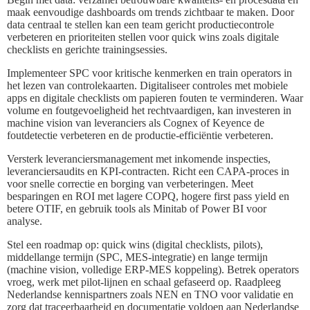
maak eenvoudige dashboards om trends zichtbaar te maken. Door
data centraal te stellen kan een team gericht productiecontrole
verbeteren en prioriteiten stellen voor quick wins zoals digitale
checklists en gerichte trainingsessies.
Implementeer SPC voor kritische kenmerken en train operators in
het lezen van controlekaarten. Digitaliseer controles met mobiele
apps en digitale checklists om papieren fouten te verminderen. Waar
volume en foutgevoeligheid het rechtvaardigen, kan investeren in
machine vision van leveranciers als Cognex of Keyence de
foutdetectie verbeteren en de productie-efficiëntie verbeteren.
Versterk leveranciersmanagement met inkomende inspecties,
leveranciersaudits en KPI-contracten. Richt een CAPA-proces in
voor snelle correctie en borging van verbeteringen. Meet
besparingen en ROI met lagere COPQ, hogere first pass yield en
betere OTIF, en gebruik tools als Minitab of Power BI voor
analyse.
Stel een roadmap op: quick wins (digital checklists, pilots),
middellange termijn (SPC, MES-integratie) en lange termijn
(machine vision, volledige ERP-MES koppeling). Betrek operators
vroeg, werk met pilot-lijnen en schaal gefaseerd op. Raadpleeg
Nederlandse kennispartners zoals NEN en TNO voor validatie en
zorg dat traceerbaarheid en documentatie voldoen aan Nederlandse