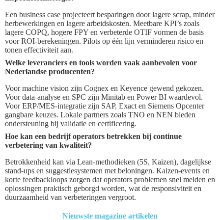
Een business case projecteert besparingen door lagere scrap, minder
herbewerkingen en lagere arbeidskosten. Meetbare KPI’s zoals
lagere COPQ, hogere FPY en verbeterde OTIF vormen de basis
voor ROI-berekeningen. Pilots op één lijn verminderen risico en
tonen effectiviteit aan.
Welke leveranciers en tools worden vaak aanbevolen voor
Nederlandse producenten?
Voor machine vision zijn Cognex en Keyence gewend gekozen.
Voor data-analyse en SPC zijn Minitab en Power BI waardevol.
Voor ERP/MES-integratie zijn SAP, Exact en Siemens Opcenter
gangbare keuzes. Lokale partners zoals TNO en NEN bieden
ondersteuning bij validatie en certificering.
Hoe kan een bedrijf operators betrekken bij continue
verbetering van kwaliteit?
Betrokkenheid kan via Lean-methodieken (5S, Kaizen), dagelijkse
stand-ups en suggestiesystemen met beloningen. Kaizen-events en
korte feedbackloops zorgen dat operators problemen snel melden en
oplossingen praktisch geborgd worden, wat de responsiviteit en
duurzaamheid van verbeteringen vergroot.
Nieuwste magazine artikelen