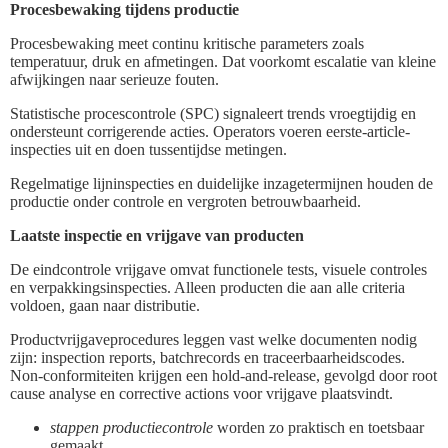
Procesbewaking tijdens productie
Procesbewaking meet continu kritische parameters zoals
temperatuur, druk en afmetingen. Dat voorkomt escalatie van kleine
afwijkingen naar serieuze fouten.
Statistische procescontrole (SPC) signaleert trends vroegtijdig en
ondersteunt corrigerende acties. Operators voeren eerste-article-
inspecties uit en doen tussentijdse metingen.
Regelmatige lijninspecties en duidelijke inzagetermijnen houden de
productie onder controle en vergroten betrouwbaarheid.
Laatste inspectie en vrijgave van producten
De eindcontrole vrijgave omvat functionele tests, visuele controles
en verpakkingsinspecties. Alleen producten die aan alle criteria
voldoen, gaan naar distributie.
Productvrijgaveprocedures leggen vast welke documenten nodig
zijn: inspection reports, batchrecords en traceerbaarheidscodes.
Non-conformiteiten krijgen een hold-and-release, gevolgd door root
cause analyse en corrective actions voor vrijgave plaatsvindt.
stappen productiecontrole
worden zo praktisch en toetsbaar
gemaakt.