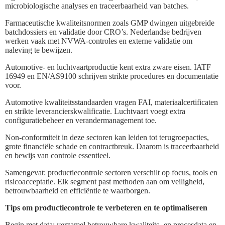
microbiologische analyses en traceerbaarheid van batches.
Farmaceutische kwaliteitsnormen zoals GMP dwingen uitgebreide
batchdossiers en validatie door CRO’s. Nederlandse bedrijven
werken vaak met NVWA-controles en externe validatie om
naleving te bewijzen.
Automotive- en luchtvaartproductie kent extra zware eisen. IATF
16949 en EN/AS9100 schrijven strikte procedures en documentatie
voor.
Automotive kwaliteitsstandaarden vragen FAI, materiaalcertificaten
en strikte leverancierskwalificatie. Luchtvaart voegt extra
configuratiebeheer en verandermanagement toe.
Non-conformiteit in deze sectoren kan leiden tot terugroepacties,
grote financiële schade en contractbreuk. Daarom is traceerbaarheid
en bewijs van controle essentieel.
Samengevat: productiecontrole sectoren verschilt op focus, tools en
risicoacceptatie. Elk segment past methoden aan om veiligheid,
betrouwbaarheid en efficiëntie te waarborgen.
Tips om productiecontrole te verbeteren en te optimaliseren
Begin met data: verzamel betrouwbare kwaliteits- en procesdata en