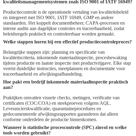
kwaliteitsmanagementsystemen zoals ISO 9001 of IATF 16949?
Productiecontrole is de operationele vertaling van kwaliteitsbeleid
en integreert met ISO 9001, IATF 16949, GMP en andere
standaarden. Het koppelt documentbeheer, CAPA-processen en
interne audits aan dagelijkse controles en traceerbaarheid, zodat
beleidsregels praktisch en controleerbaar worden gemaakt.
Welke stappen horen bij een effectief productiecontroleproces?
Belangrijke stappen zijn: planning en specificatie van
kwaliteitscriteria, inkomende materiaalinspectie, procesbewaking
tijdens productie en laatste inspectie met productvrijgave. Elke stap
vereist duidelijke instructies, meetplannen en documentatie voor
traceerbaarheid en afwijkingsafhandeling.
Hoe pakt een bedrijf inkomende materiaalinspectie praktisch
aan?
Praktijken omvatten visuele checks, metingen, verificatie van
certificaten (COC/COA) en steekproeven volgens AQL.
Leverancierskwalificatie, quarantaineprocedures en
gedocumenteerde afwijkingsrapporten garanderen dat alleen
conforme onderdelen de productie binnenkomen.
Wanneer is statistische procescontrole (SPC) zinvol en welke
tools worden gebruikt?