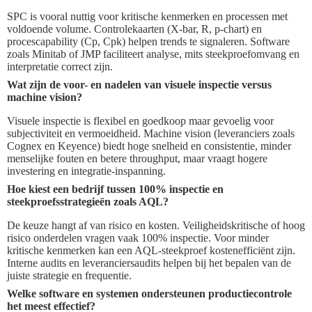
SPC is vooral nuttig voor kritische kenmerken en processen met
voldoende volume. Controlekaarten (X-bar, R, p-chart) en
procescapability (Cp, Cpk) helpen trends te signaleren. Software
zoals Minitab of JMP faciliteert analyse, mits steekproefomvang en
interpretatie correct zijn.
Wat zijn de voor- en nadelen van visuele inspectie versus
machine vision?
Visuele inspectie is flexibel en goedkoop maar gevoelig voor
subjectiviteit en vermoeidheid. Machine vision (leveranciers zoals
Cognex en Keyence) biedt hoge snelheid en consistentie, minder
menselijke fouten en betere throughput, maar vraagt hogere
investering en integratie-inspanning.
Hoe kiest een bedrijf tussen 100% inspectie en
steekproefsstrategieën zoals AQL?
De keuze hangt af van risico en kosten. Veiligheidskritische of hoog
risico onderdelen vragen vaak 100% inspectie. Voor minder
kritische kenmerken kan een AQL-steekproef kostenefficiënt zijn.
Interne audits en leveranciersaudits helpen bij het bepalen van de
juiste strategie en frequentie.
Welke software en systemen ondersteunen productiecontrole
het meest effectief?