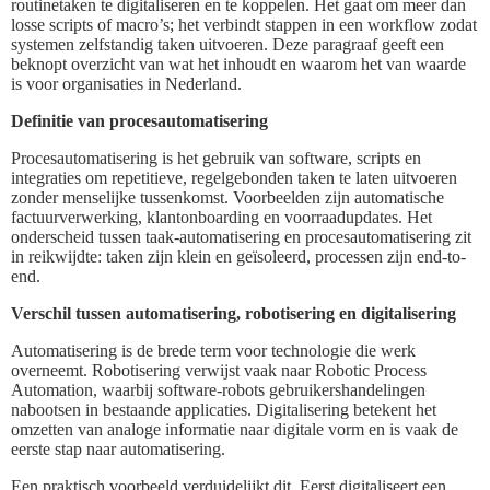
routinetaken te digitaliseren en te koppelen. Het gaat om meer dan
losse scripts of macro’s; het verbindt stappen in een workflow zodat
systemen zelfstandig taken uitvoeren. Deze paragraaf geeft een
beknopt overzicht van wat het inhoudt en waarom het van waarde
is voor organisaties in Nederland.
Definitie van procesautomatisering
Procesautomatisering is het gebruik van software, scripts en
integraties om repetitieve, regelgebonden taken te laten uitvoeren
zonder menselijke tussenkomst. Voorbeelden zijn automatische
factuurverwerking, klantonboarding en voorraadupdates. Het
onderscheid tussen taak-automatisering en procesautomatisering zit
in reikwijdte: taken zijn klein en geïsoleerd, processen zijn end-to-
end.
Verschil tussen automatisering, robotisering en digitalisering
Automatisering is de brede term voor technologie die werk
overneemt. Robotisering verwijst vaak naar Robotic Process
Automation, waarbij software-robots gebruikershandelingen
nabootsen in bestaande applicaties. Digitalisering betekent het
omzetten van analoge informatie naar digitale vorm en is vaak de
eerste stap naar automatisering.
Een praktisch voorbeeld verduidelijkt dit. Eerst digitaliseert een