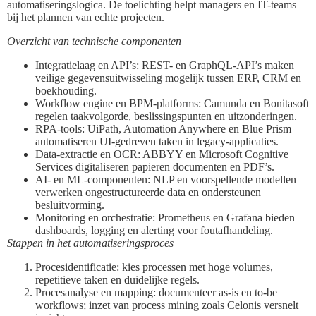
automatiseringslogica. De toelichting helpt managers en IT-teams
bij het plannen van echte projecten.
Overzicht van technische componenten
Integratielaag en API’s: REST- en GraphQL-API’s maken
veilige gegevensuitwisseling mogelijk tussen ERP, CRM en
boekhouding.
Workflow engine en BPM-platforms: Camunda en Bonitasoft
regelen taakvolgorde, beslissingspunten en uitzonderingen.
RPA-tools: UiPath, Automation Anywhere en Blue Prism
automatiseren UI-gedreven taken in legacy-applicaties.
Data-extractie en OCR: ABBYY en Microsoft Cognitive
Services digitaliseren papieren documenten en PDF’s.
AI- en ML-componenten: NLP en voorspellende modellen
verwerken ongestructureerde data en ondersteunen
besluitvorming.
Monitoring en orchestratie: Prometheus en Grafana bieden
dashboards, logging en alerting voor foutafhandeling.
Stappen in het automatiseringsproces
Procesidentificatie: kies processen met hoge volumes,
repetitieve taken en duidelijke regels.
Procesanalyse en mapping: documenteer as‑is en to‑be
workflows; inzet van process mining zoals Celonis versnelt