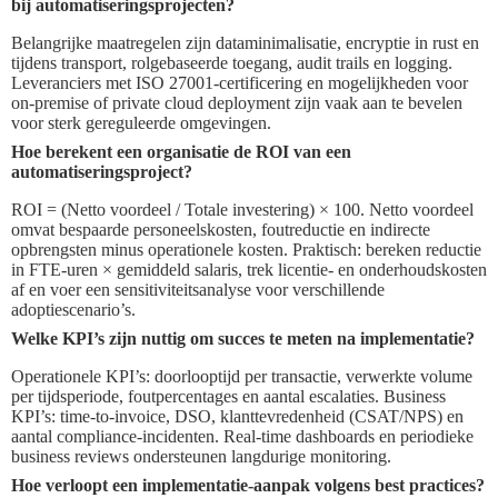
bij automatiseringsprojecten?
Belangrijke maatregelen zijn dataminimalisatie, encryptie in rust en
tijdens transport, rolgebaseerde toegang, audit trails en logging.
Leveranciers met ISO 27001-certificering en mogelijkheden voor
on-premise of private cloud deployment zijn vaak aan te bevelen
voor sterk gereguleerde omgevingen.
Hoe berekent een organisatie de ROI van een
automatiseringsproject?
ROI = (Netto voordeel / Totale investering) × 100. Netto voordeel
omvat bespaarde personeelskosten, foutreductie en indirecte
opbrengsten minus operationele kosten. Praktisch: bereken reductie
in FTE-uren × gemiddeld salaris, trek licentie- en onderhoudskosten
af en voer een sensitiviteitsanalyse voor verschillende
adoptiescenario’s.
Welke KPI’s zijn nuttig om succes te meten na implementatie?
Operationele KPI’s: doorlooptijd per transactie, verwerkte volume
per tijdsperiode, foutpercentages en aantal escalaties. Business
KPI’s: time-to-invoice, DSO, klanttevredenheid (CSAT/NPS) en
aantal compliance-incidenten. Real-time dashboards en periodieke
business reviews ondersteunen langdurige monitoring.
Hoe verloopt een implementatie-aanpak volgens best practices?