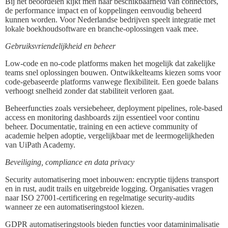
Bij het beoordelen kijkt men naar beschikbaarheid van connectors,
de performance impact en of koppelingen eenvoudig beheerd
kunnen worden. Voor Nederlandse bedrijven speelt integratie met
lokale boekhoudsoftware en branche-oplossingen vaak mee.
Gebruiksvriendelijkheid en beheer
Low-code en no-code platforms maken het mogelijk dat zakelijke
teams snel oplossingen bouwen. Ontwikkelteams kiezen soms voor
code-gebaseerde platforms vanwege flexibiliteit. Een goede balans
verhoogt snelheid zonder dat stabiliteit verloren gaat.
Beheerfuncties zoals versiebeheer, deployment pipelines, role-based
access en monitoring dashboards zijn essentieel voor continu
beheer. Documentatie, training en een actieve community of
academie helpen adoptie, vergelijkbaar met de leermogelijkheden
van UiPath Academy.
Beveiliging, compliance en data privacy
Security automatisering moet inbouwen: encryptie tijdens transport
en in rust, audit trails en uitgebreide logging. Organisaties vragen
naar ISO 27001-certificering en regelmatige security-audits
wanneer ze een automatiseringstool kiezen.
GDPR automatiseringstools bieden functies voor dataminimalisatie