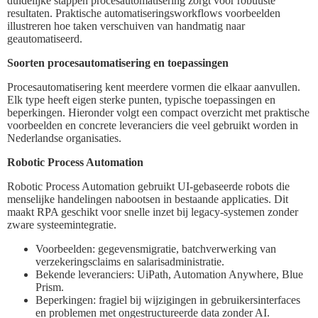
duidelijke stappen procesautomatisering zorgt voor robuuste
resultaten. Praktische automatiseringsworkflows voorbeelden
illustreren hoe taken verschuiven van handmatig naar
geautomatiseerd.
Soorten procesautomatisering en toepassingen
Procesautomatisering kent meerdere vormen die elkaar aanvullen.
Elk type heeft eigen sterke punten, typische toepassingen en
beperkingen. Hieronder volgt een compact overzicht met praktische
voorbeelden en concrete leveranciers die veel gebruikt worden in
Nederlandse organisaties.
Robotic Process Automation
Robotic Process Automation gebruikt UI-gebaseerde robots die
menselijke handelingen nabootsen in bestaande applicaties. Dit
maakt RPA geschikt voor snelle inzet bij legacy-systemen zonder
zware systeemintegratie.
Voorbeelden: gegevensmigratie, batchverwerking van
verzekeringsclaims en salarisadministratie.
Bekende leveranciers: UiPath, Automation Anywhere, Blue
Prism.
Beperkingen: fragiel bij wijzigingen in gebruikersinterfaces
en problemen met ongestructureerde data zonder AI.