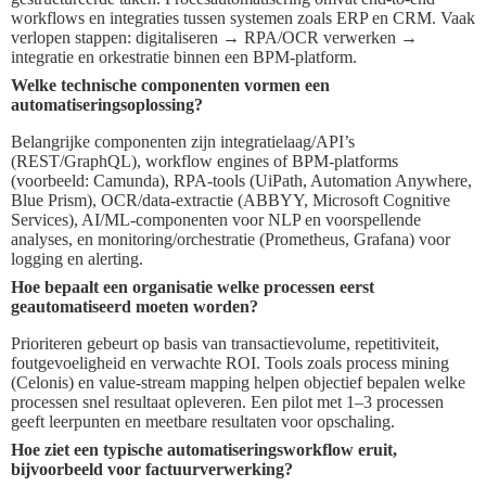
workflows en integraties tussen systemen zoals ERP en CRM. Vaak
verlopen stappen: digitaliseren → RPA/OCR verwerken →
integratie en orkestratie binnen een BPM-platform.
Welke technische componenten vormen een
automatiseringsoplossing?
Belangrijke componenten zijn integratielaag/API’s
(REST/GraphQL), workflow engines of BPM-platforms
(voorbeeld: Camunda), RPA-tools (UiPath, Automation Anywhere,
Blue Prism), OCR/data-extractie (ABBYY, Microsoft Cognitive
Services), AI/ML-componenten voor NLP en voorspellende
analyses, en monitoring/orchestratie (Prometheus, Grafana) voor
logging en alerting.
Hoe bepaalt een organisatie welke processen eerst
geautomatiseerd moeten worden?
Prioriteren gebeurt op basis van transactievolume, repetitiviteit,
foutgevoeligheid en verwachte ROI. Tools zoals process mining
(Celonis) en value-stream mapping helpen objectief bepalen welke
processen snel resultaat opleveren. Een pilot met 1–3 processen
geeft leerpunten en meetbare resultaten voor opschaling.
Hoe ziet een typische automatiseringsworkflow eruit,
bijvoorbeeld voor factuurverwerking?