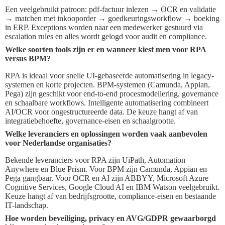
Een veelgebruikt patroon: pdf-factuur inlezen → OCR en validatie
→ matchen met inkooporder → goedkeuringsworkflow → boeking
in ERP. Exceptions worden naar een medewerker gestuurd via
escalation rules en alles wordt gelogd voor audit en compliance.
Welke soorten tools zijn er en wanneer kiest men voor RPA
versus BPM?
RPA is ideaal voor snelle UI-gebaseerde automatisering in legacy-
systemen en korte projecten. BPM-systemen (Camunda, Appian,
Pega) zijn geschikt voor end-to-end procesmodellering, governance
en schaalbare workflows. Intelligente automatisering combineert
AI/OCR voor ongestructureerde data. De keuze hangt af van
integratiebehoefte, governance-eisen en schaalgrootte.
Welke leveranciers en oplossingen worden vaak aanbevolen
voor Nederlandse organisaties?
Bekende leveranciers voor RPA zijn UiPath, Automation
Anywhere en Blue Prism. Voor BPM zijn Camunda, Appian en
Pega gangbaar. Voor OCR en AI zijn ABBYY, Microsoft Azure
Cognitive Services, Google Cloud AI en IBM Watson veelgebruikt.
Keuze hangt af van bedrijfsgrootte, compliance-eisen en bestaande
IT-landschap.
Hoe worden beveiliging, privacy en AVG/GDPR gewaarborgd