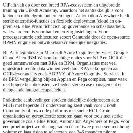
UiPath valt op door een breed RPA-ecosysteem en uitgebreide
training via UiPath Academy, waardoor het aantrekkelijk is voor
kleine en middelgrote ondernemingen. Automation Anywhere biedt
sterke enterprise-functies en flexibele deployment (cloud en on-
premise). Blue Prism richt zich op governance en schaalbaarheid,
wat waardevol is voor banken en zorginstellingen. Voor
procesgestuurde architecturen scoort Camunda door de open-source
BPMN-engine en ontwikkelaarsvriendelijke integraties.
Bij AI-integraties zijn Microsoft Azure Cognitive Services, Google
Cloud AI en IBM Watson krachtige opties voor NLP en OCR die
goed samenwerken met RPA en BPM. Organisaties met veel
ongestructureerde data winnen veel door RPA te koppelen aan
OCR-leveranciers zoals ABBYY of Azure Cognitive Services. In
de BPM vergelijking blijken Appian en Pega compleet, maar vaak
met hogere licentiekosten; ze bieden sterke case management en
diepgaande integratiecapaciteiten.
Praktische aanbevelingen spreken duidelijke doelgroepen aan:
MKB met beperkte IT-ondersteuning kiest vaak voor UiPath
Community of low-code platforms met snelle ROI. Grote
organisaties en gereguleerde sectoren gaan voor tools met sterke
governance zoals Blue Prism, Automation Anywhere of Pega. Voor
een proefproject wordt aangeraden één of twee processen met hoog
volume en laag risico te selecteren, een 3–6 maanden pilot te