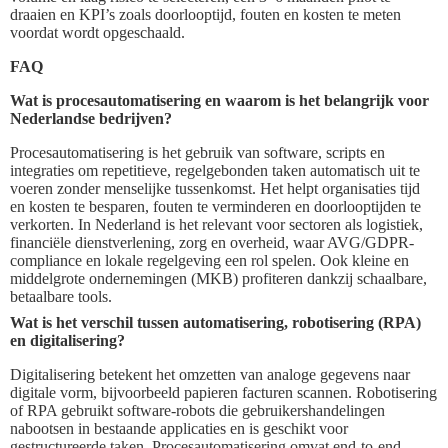
draaien en KPI’s zoals doorlooptijd, fouten en kosten te meten
voordat wordt opgeschaald.
FAQ
Wat is procesautomatisering en waarom is het belangrijk voor
Nederlandse bedrijven?
Procesautomatisering is het gebruik van software, scripts en
integraties om repetitieve, regelgebonden taken automatisch uit te
voeren zonder menselijke tussenkomst. Het helpt organisaties tijd
en kosten te besparen, fouten te verminderen en doorlooptijden te
verkorten. In Nederland is het relevant voor sectoren als logistiek,
financiële dienstverlening, zorg en overheid, waar AVG/GDPR-
compliance en lokale regelgeving een rol spelen. Ook kleine en
middelgrote ondernemingen (MKB) profiteren dankzij schaalbare,
betaalbare tools.
Wat is het verschil tussen automatisering, robotisering (RPA)
en digitalisering?
Digitalisering betekent het omzetten van analoge gegevens naar
digitale vorm, bijvoorbeeld papieren facturen scannen. Robotisering
of RPA gebruikt software-robots die gebruikershandelingen
nabootsen in bestaande applicaties en is geschikt voor
gestructureerde taken. Procesautomatisering omvat end-to-end