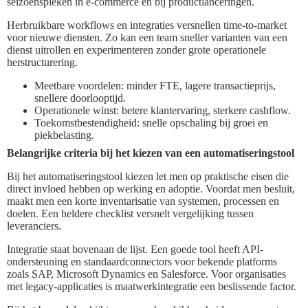
seizoenspieken in e-commerce en bij productlanceringen.
Herbruikbare workflows en integraties versnellen time-to-market
voor nieuwe diensten. Zo kan een team sneller varianten van een
dienst uitrollen en experimenteren zonder grote operationele
herstructurering.
Meetbare voordelen: minder FTE, lagere transactieprijs,
snellere doorlooptijd.
Operationele winst: betere klantervaring, sterkere cashflow.
Toekomstbestendigheid: snelle opschaling bij groei en
piekbelasting.
Belangrijke criteria bij het kiezen van een automatiseringstool
Bij het automatiseringstool kiezen let men op praktische eisen die
direct invloed hebben op werking en adoptie. Voordat men besluit,
maakt men een korte inventarisatie van systemen, processen en
doelen. Een heldere checklist versnelt vergelijking tussen
leveranciers.
Integratie staat bovenaan de lijst. Een goede tool heeft API-
ondersteuning en standaardconnectors voor bekende platforms
zoals SAP, Microsoft Dynamics en Salesforce. Voor organisaties
met legacy-applicaties is maatwerkintegratie een beslissende factor.