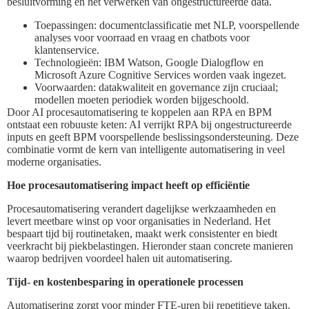
besluitvorming en het verwerken van ongestructureerde data.
Toepassingen: documentclassificatie met NLP, voorspellende
analyses voor voorraad en vraag en chatbots voor
klantenservice.
Technologieën: IBM Watson, Google Dialogflow en
Microsoft Azure Cognitive Services worden vaak ingezet.
Voorwaarden: datakwaliteit en governance zijn cruciaal;
modellen moeten periodiek worden bijgeschoold.
Door AI procesautomatisering te koppelen aan RPA en BPM
ontstaat een robuuste keten: AI verrijkt RPA bij ongestructureerde
inputs en geeft BPM voorspellende beslissingsondersteuning. Deze
combinatie vormt de kern van intelligente automatisering in veel
moderne organisaties.
Hoe procesautomatisering impact heeft op efficiëntie
Procesautomatisering verandert dagelijkse werkzaamheden en
levert meetbare winst op voor organisaties in Nederland. Het
bespaart tijd bij routinetaken, maakt werk consistenter en biedt
veerkracht bij piekbelastingen. Hieronder staan concrete manieren
waarop bedrijven voordeel halen uit automatisering.
Tijd- en kostenbesparing in operationele processen
Automatisering zorgt voor minder FTE-uren bij repetitieve taken.