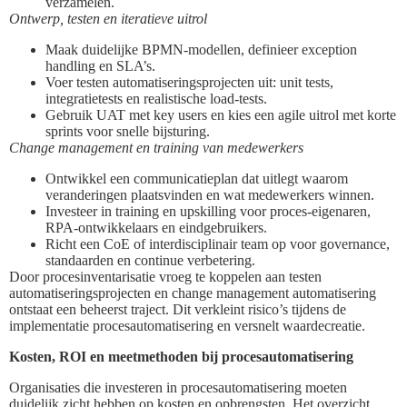
verzamelen.
Ontwerp, testen en iteratieve uitrol
Maak duidelijke BPMN-modellen, definieer exception
handling en SLA’s.
Voer testen automatiseringsprojecten uit: unit tests,
integratietests en realistische load-tests.
Gebruik UAT met key users en kies een agile uitrol met korte
sprints voor snelle bijsturing.
Change management en training van medewerkers
Ontwikkel een communicatieplan dat uitlegt waarom
veranderingen plaatsvinden en wat medewerkers winnen.
Investeer in training en upskilling voor proces-eigenaren,
RPA-ontwikkelaars en eindgebruikers.
Richt een CoE of interdisciplinair team op voor governance,
standaarden en continue verbetering.
Door procesinventarisatie vroeg te koppelen aan testen
automatiseringsprojecten en change management automatisering
ontstaat een beheerst traject. Dit verkleint risico’s tijdens de
implementatie procesautomatisering en versnelt waardecreatie.
Kosten, ROI en meetmethoden bij procesautomatisering
Organisaties die investeren in procesautomatisering moeten
duidelijk zicht hebben op kosten en opbrengsten. Het overzicht