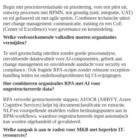
Begin met procesinventarisatie en prioritering, voer een pilot uit,
ontwerp processen met BPMN, test grondig (unit, integratie, UAT)
en rol gefaseerd uit met agile sprints. Combineer technische uitrol
met change management: communicatie, training en een CoE
(Center of Excellence) voor governance en kennisdeling.
Welke veelvoorkomende valkuilen moeten organisaties
vermijden?
Te snel grootschalig uitrollen zonder goede procesanalyse,
onvoldoende datakwaliteit voor AI-componenten, gebrek aan
change management en onvoldoende aandacht voor security en
compliance. Ook fragiele RPA-scripts zonder robuuste exception-
handling leiden tot onderhoudsproblemen bij UI-wijzigingen.
Hoe combineren organisaties RPA met AI voor
ongestructureerde data?
RPA verwerkt gestructureerde stappen; AI/OCR (ABBYY, Azure
Cognitive Services) helpt bij documentclassificatie en extractie.
NLP en voorspellende modellen vullen beslissingspunten aan in
BPM-workflows, waardoor ongestructureerde input automatisch
kan worden afgehandeld of gevalideerd.
Welke aanpak is aan te raden voor MKB met beperkte IT-
ressources?