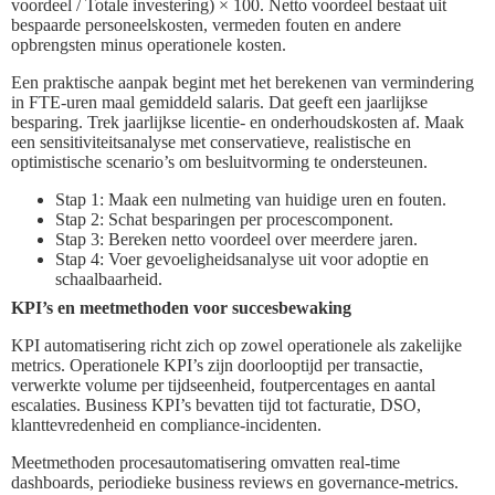
voordeel / Totale investering) × 100. Netto voordeel bestaat uit
bespaarde personeelskosten, vermeden fouten en andere
opbrengsten minus operationele kosten.
Een praktische aanpak begint met het berekenen van vermindering
in FTE-uren maal gemiddeld salaris. Dat geeft een jaarlijkse
besparing. Trek jaarlijkse licentie- en onderhoudskosten af. Maak
een sensitiviteitsanalyse met conservatieve, realistische en
optimistische scenario’s om besluitvorming te ondersteunen.
Stap 1: Maak een nulmeting van huidige uren en fouten.
Stap 2: Schat besparingen per procescomponent.
Stap 3: Bereken netto voordeel over meerdere jaren.
Stap 4: Voer gevoeligheidsanalyse uit voor adoptie en
schaalbaarheid.
KPI’s en meetmethoden voor succesbewaking
KPI automatisering richt zich op zowel operationele als zakelijke
metrics. Operationele KPI’s zijn doorlooptijd per transactie,
verwerkte volume per tijdseenheid, foutpercentages en aantal
escalaties. Business KPI’s bevatten tijd tot facturatie, DSO,
klanttevredenheid en compliance-incidenten.
Meetmethoden procesautomatisering omvatten real-time
dashboards, periodieke business reviews en governance-metrics.