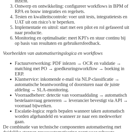
inzicht.
Ontwerp en ontwikkeling: configureer workflows in BPM of
RPA en bouw integraties en regelsets.
Testen en kwaliteitscontrole: voer unit tests, integratietests en
UAT uit om risico’s te beperken.
Implementatie en uitrol: start met een pilot en rol gefaseerd uit
naar productie.
Monitoring en optimalisatie: meet KPI’s en stuur continu bij
op basis van resultaten en gebruikersfeedback.
Voorbeelden van automatiseringslogica en workflows
Factuurverwerking: PDF inlezen → OCR en validatie →
matching met PO → goedkeuringsworkflow → boeking in
ERP.
Klantservice: inkomende e-mail via NLP-classificatie →
automatische beantwoording of doorsturen naar de juiste
afdeling → SLA-monitoring.
Voorraadbeheer: detectie van voorraaddaling → automatisch
bestelaanvraag genereren → leverancier bevestigt via API →
voorraad bijwerken.
Escalatie-logica: regels bepalen wanneer taken automatisch
worden afgehandeld en wanneer ze naar een medewerker
gaan.
De combinatie van technische componenten automatisering met