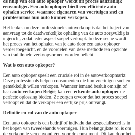
de hulp van een auto opkoper wordt dit proces aanzienlijk
eenvoudiger. Een auto opkoper biedt een efficiënte auto
ophalen service, waarmee eigenaren van voertuigen snel en
probleemloos hun auto kunnen verkopen.
Het leuke aan deze professionele autoverkoop is dat het traject van
aanvraag tot de daadwerkelijke ophaling van de auto zorgvuldig is
ingericht, zodat ieder aspect soepel verloopt. In deze sectie wordt
het proces van het ophalen van je auto door een auto opkoper
verder toegelicht, en de voordelen van deze methode ten opzichte
van traditionele verkoopvormen worden belicht.
Wat is een auto opkoper?
Een auto opkoper speelt een cruciale rol in de autoverkoopmarkt.
Deze professionals helpen consumenten die hun voertuigen snel en
gemakkelijk willen verkopen. Wanneer iemand besluit om zijn of
haar
auto verkopen België
, kan een
erkende auto opkoper
de
perfecte oplossing bieden. Ze zorgen ervoor dat het proces soepel
verloopt en dat de verkoper een eerlijke prijs ontvangt.
Definitie en rol van de auto opkoper
Een auto opkoper is een bedrijf of individu dat gespecialiseerd is in
het kopen van tweedehands voertuigen. Hun belangrijkste rol is om
de verkoop te vereenvoudigen voor de consument. Dit kan door het