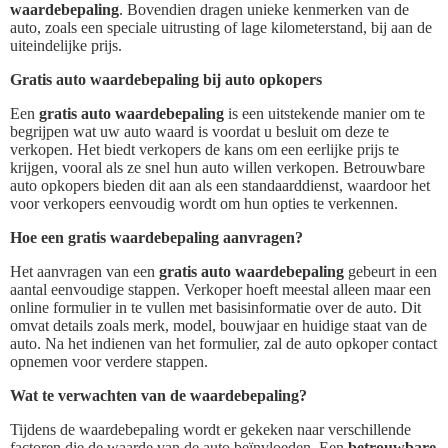
waardebepaling
. Bovendien dragen unieke kenmerken van de
auto, zoals een speciale uitrusting of lage kilometerstand, bij aan de
uiteindelijke prijs.
Gratis auto waardebepaling bij auto opkopers
Een
gratis auto waardebepaling
is een uitstekende manier om te
begrijpen wat uw auto waard is voordat u besluit om deze te
verkopen. Het biedt verkopers de kans om een eerlijke prijs te
krijgen, vooral als ze snel hun auto willen verkopen. Betrouwbare
auto opkopers bieden dit aan als een standaarddienst, waardoor het
voor verkopers eenvoudig wordt om hun opties te verkennen.
Hoe een gratis waardebepaling aanvragen?
Het aanvragen van een
gratis auto waardebepaling
gebeurt in een
aantal eenvoudige stappen. Verkoper hoeft meestal alleen maar een
online formulier in te vullen met basisinformatie over de auto. Dit
omvat details zoals merk, model, bouwjaar en huidige staat van de
auto. Na het indienen van het formulier, zal de auto opkoper contact
opnemen voor verdere stappen.
Wat te verwachten van de waardebepaling?
Tijdens de waardebepaling wordt er gekeken naar verschillende
factoren die de waarde van de auto beïnvloeden. Een
betrouwbare