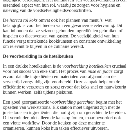
essentieel aspect van hun rol, waarbij ze zorgen voor hygiëne en
naleving van de voedselveiligheidsvoorschriften.
De
horeca rol koks
omvat ook het plannen van menu’s, wat
belangrijk is voor het bieden van een gevarieerde eetervaring. Dit
kan inhouden dat ze seizoensgebonden ingrediënten gebruiken of
inspelen op dieetwensen van gasten. De veelzijdigheid van hun
functie vergt uitstekende kookkunsten en constante ontwikkeling
om relevant te blijven in de culinaire wereld.
De voorbereiding in de hotelkeuken
In een drukke hotelkeuken is de
voorbereiding hotelkeuken
cruciaal
voor het succes van elke shift. Het proces van
mise en place
zorgt
ervoor dat alle ingrediënten en materialen voorafgaand aan de
serveertijd zorgvuldig zijn voorbereid. Deze aanpak helpt om de
efficiëntie te vergroten en zorgt ervoor dat koks snel en nauwkeurig
kunnen werken, zelfs tijdens piekuren.
Een goed georganiseerde
voorbereiding gerechten
begint met het
opzetten van werkstations. Elk station moet uitgerust zijn met de
juiste tools en ingrediënten die nodig zijn om gerechten te bereiden.
Dit vermindert niet alleen de kans op fouten, maar bevordert ook
een vlotte workflow. Door de keuken op deze manier te
organiseren, kunnen koks hun taken effectiever uitvoeren.