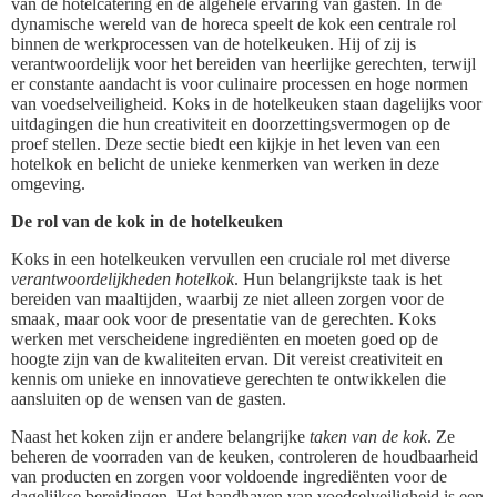
van de hotelcatering en de algehele ervaring van gasten. In de
dynamische wereld van de horeca speelt de kok een centrale rol
binnen de werkprocessen van de hotelkeuken. Hij of zij is
verantwoordelijk voor het bereiden van heerlijke gerechten, terwijl
er constante aandacht is voor culinaire processen en hoge normen
van voedselveiligheid. Koks in de hotelkeuken staan dagelijks voor
uitdagingen die hun creativiteit en doorzettingsvermogen op de
proef stellen. Deze sectie biedt een kijkje in het leven van een
hotelkok en belicht de unieke kenmerken van werken in deze
omgeving.
De rol van de kok in de hotelkeuken
Koks in een hotelkeuken vervullen een cruciale rol met diverse
verantwoordelijkheden hotelkok
. Hun belangrijkste taak is het
bereiden van maaltijden, waarbij ze niet alleen zorgen voor de
smaak, maar ook voor de presentatie van de gerechten. Koks
werken met verscheidene ingrediënten en moeten goed op de
hoogte zijn van de kwaliteiten ervan. Dit vereist creativiteit en
kennis om unieke en innovatieve gerechten te ontwikkelen die
aansluiten op de wensen van de gasten.
Naast het koken zijn er andere belangrijke
taken van de kok
. Ze
beheren de voorraden van de keuken, controleren de houdbaarheid
van producten en zorgen voor voldoende ingrediënten voor de
dagelijkse bereidingen. Het handhaven van voedselveiligheid is een