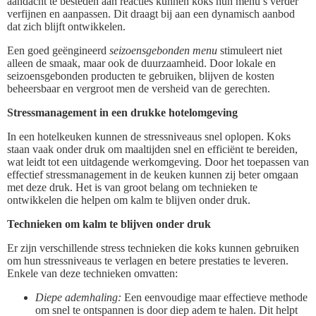
aandacht te besteden aan reacties kunnen koks hun menu’s verder
verfijnen en aanpassen. Dit draagt bij aan een dynamisch aanbod
dat zich blijft ontwikkelen.
Een goed geëngineerd
seizoensgebonden menu
stimuleert niet
alleen de smaak, maar ook de duurzaamheid. Door lokale en
seizoensgebonden producten te gebruiken, blijven de kosten
beheersbaar en vergroot men de versheid van de gerechten.
Stressmanagement in een drukke hotelomgeving
In een hotelkeuken kunnen de stressniveaus snel oplopen. Koks
staan vaak onder druk om maaltijden snel en efficiënt te bereiden,
wat leidt tot een uitdagende werkomgeving. Door het toepassen van
effectief stressmanagement in de keuken kunnen zij beter omgaan
met deze druk. Het is van groot belang om technieken te
ontwikkelen die helpen om kalm te blijven onder druk.
Technieken om kalm te blijven onder druk
Er zijn verschillende stress technieken die koks kunnen gebruiken
om hun stressniveaus te verlagen en betere prestaties te leveren.
Enkele van deze technieken omvatten:
Diepe ademhaling:
Een eenvoudige maar effectieve methode
om snel te ontspannen is door diep adem te halen. Dit helpt