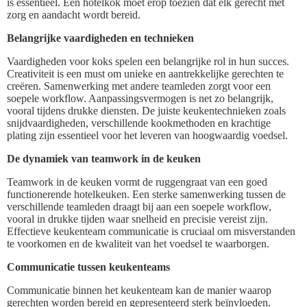
is essentieel. Een hotelkok moet erop toezien dat elk gerecht met
zorg en aandacht wordt bereid.
Belangrijke vaardigheden en technieken
Vaardigheden voor koks spelen een belangrijke rol in hun succes.
Creativiteit is een must om unieke en aantrekkelijke gerechten te
creëren. Samenwerking met andere teamleden zorgt voor een
soepele workflow. Aanpassingsvermogen is net zo belangrijk,
vooral tijdens drukke diensten. De juiste keukentechnieken zoals
snijdvaardigheden, verschillende kookmethoden en krachtige
plating zijn essentieel voor het leveren van hoogwaardig voedsel.
De dynamiek van teamwork in de keuken
Teamwork in de keuken vormt de ruggengraat van een goed
functionerende hotelkeuken. Een sterke samenwerking tussen de
verschillende teamleden draagt bij aan een soepele workflow,
vooral in drukke tijden waar snelheid en precisie vereist zijn.
Effectieve keukenteam communicatie is cruciaal om misverstanden
te voorkomen en de kwaliteit van het voedsel te waarborgen.
Communicatie tussen keukenteams
Communicatie binnen het keukenteam kan de manier waarop
gerechten worden bereid en gepresenteerd sterk beïnvloeden.