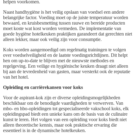
helpen voorkomen.
Naast handhygiëne is het veilig opslaan van voedsel een andere
belangrijke factor. Voeding moet op de juiste temperatuur worden
bewaard, en kruisbesmetting tussen rauwe en bereide producten
moet koste wat kost worden vermeden. De implementatie van
goede hygiëne hotelkeuken praktijken garandeert dat gerechten niet
alleen lekker, maar ook veilig zijn voor consumptie.
Koks worden aangemoedigd om regelmatig trainingen te volgen
over voedselveiligheid en de laatste voedingsrichtlijnen. Dit helpt
hen om up-to-date te blijven met de nieuwste methodes en
regelgeving. Een veilige en hygiënische keuken draagt niet alleen
bij aan de tevredenheid van gasten, maar versterkt ook de reputatie
van het hotel.
Opleiding en carrièrekansen voor koks
Voor de aspirant-kok zijn er diverse opleidingsmogelijkheden
beschikbaar om de benodigde vaardigheden te verwerven. Van
mbo- en hbo-opleidingen tot gespecialiseerde vakschool koks, elk
opleidingspad biedt een unieke kans om de basis van de culinaire
kunst te leren. Het volgen van een opleiding voor koks biedt niet
alleen theoretische kennis, maar ook praktische ervaring die
essentieel is in de dynamische hotelkeuken.