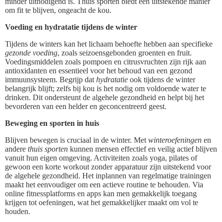
minder uitnodigend is. Thuis sporten biedt een uitstekende manier
om fit te blijven, ongeacht de kou.
Voeding en hydratatie tijdens de winter
Tijdens de winters kan het lichaam behoefte hebben aan specifieke
gezonde voeding
, zoals seizoensgebonden groenten en fruit.
Voedingsmiddelen zoals pompoen en citrusvruchten zijn rijk aan
antioxidanten en essentieel voor het behoud van een gezond
immuunsysteem. Begrijp dat
hydratatie
ook tijdens de winter
belangrijk blijft; zelfs bij kou is het nodig om voldoende water te
drinken. Dit ondersteunt de algehele gezondheid en helpt bij het
bevorderen van een helder en geconcentreerd geest.
Beweging en sporten in huis
Blijven bewegen is cruciaal in de winter. Met
winteroefeningen
en
andere
thuis sporten
kunnen mensen effectief en veilig actief blijven
vanuit hun eigen omgeving. Activiteiten zoals yoga, pilates of
gewoon een korte workout zonder apparatuur zijn uitstekend voor
de algehele gezondheid. Het inplannen van regelmatige trainingen
maakt het eenvoudiger om een actieve routine te behouden. Via
online fitnessplatforms en apps kan men gemakkelijk toegang
krijgen tot oefeningen, wat het gemakkelijker maakt om vol te
houden.