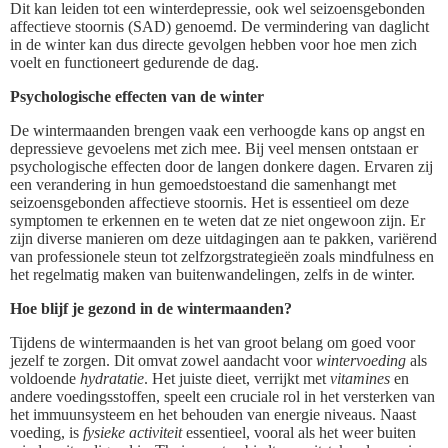
Dit kan leiden tot een winterdepressie, ook wel seizoensgebonden
affectieve stoornis (SAD) genoemd. De vermindering van daglicht
in de winter kan dus directe gevolgen hebben voor hoe men zich
voelt en functioneert gedurende de dag.
Psychologische effecten van de winter
De wintermaanden brengen vaak een verhoogde kans op angst en
depressieve gevoelens met zich mee. Bij veel mensen ontstaan er
psychologische effecten door de langen donkere dagen. Ervaren zij
een verandering in hun gemoedstoestand die samenhangt met
seizoensgebonden affectieve stoornis. Het is essentieel om deze
symptomen te erkennen en te weten dat ze niet ongewoon zijn. Er
zijn diverse manieren om deze uitdagingen aan te pakken, variërend
van professionele steun tot zelfzorgstrategieën zoals mindfulness en
het regelmatig maken van buitenwandelingen, zelfs in de winter.
Hoe blijf je gezond in de wintermaanden?
Tijdens de wintermaanden is het van groot belang om goed voor
jezelf te zorgen. Dit omvat zowel aandacht voor
wintervoeding
als
voldoende
hydratatie
. Het juiste dieet, verrijkt met
vitamines
en
andere voedingsstoffen, speelt een cruciale rol in het versterken van
het immuunsysteem en het behouden van energie niveaus. Naast
voeding, is
fysieke activiteit
essentieel, vooral als het weer buiten