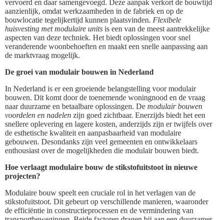
vervoerd en daar samengevoegd. Deze aanpak verkort de bouwtijd
aanzienlijk, omdat werkzaamheden in de fabriek en op de
bouwlocatie tegelijkertijd kunnen plaatsvinden.
Flexibele
huisvesting met modulaire units
is een van de meest aantrekkelijke
aspecten van deze techniek. Het biedt oplossingen voor snel
veranderende woonbehoeften en maakt een snelle aanpassing aan
de marktvraag mogelijk.
De groei van modulair bouwen in Nederland
In Nederland is er een groeiende belangstelling voor modulair
bouwen. Dit komt door de toenemende woningnood en de vraag
naar duurzame en betaalbare oplossingen. De
modulair bouwen
voordelen en nadelen
zijn goed zichtbaar. Enerzijds biedt het een
snellere oplevering en lagere kosten, anderzijds zijn er twijfels over
de esthetische kwaliteit en aanpasbaarheid van modulaire
gebouwen. Desondanks zijn veel gemeenten en ontwikkelaars
enthousiast over de mogelijkheden die modulair bouwen biedt.
Hoe verlaagt modulaire bouw de stikstofuitstoot in nieuwe
projecten?
Modulaire bouw speelt een cruciale rol in het verlagen van de
stikstofuitstoot. Dit gebeurt op verschillende manieren, waaronder
de efficiëntie in constructieprocessen en de vermindering van
transportbewegingen. Beide factoren dragen bij aan een duurzamer