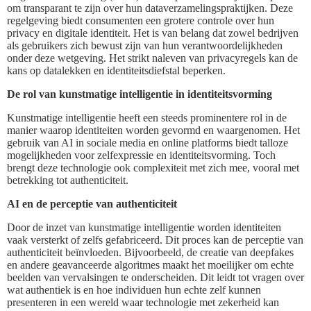
om transparant te zijn over hun dataverzamelingspraktijken. Deze
regelgeving biedt consumenten een grotere controle over hun
privacy en digitale identiteit. Het is van belang dat zowel bedrijven
als gebruikers zich bewust zijn van hun verantwoordelijkheden
onder deze wetgeving. Het strikt naleven van privacyregels kan de
kans op datalekken en identiteitsdiefstal beperken.
De rol van kunstmatige intelligentie in identiteitsvorming
Kunstmatige intelligentie heeft een steeds prominentere rol in de
manier waarop identiteiten worden gevormd en waargenomen. Het
gebruik van AI in sociale media en online platforms biedt talloze
mogelijkheden voor zelfexpressie en identiteitsvorming. Toch
brengt deze technologie ook complexiteit met zich mee, vooral met
betrekking tot authenticiteit.
AI en de perceptie van authenticiteit
Door de inzet van kunstmatige intelligentie worden identiteiten
vaak versterkt of zelfs gefabriceerd. Dit proces kan de perceptie van
authenticiteit beïnvloeden. Bijvoorbeeld, de creatie van deepfakes
en andere geavanceerde algoritmes maakt het moeilijker om echte
beelden van vervalsingen te onderscheiden. Dit leidt tot vragen over
wat authentiek is en hoe individuen hun echte zelf kunnen
presenteren in een wereld waar technologie met zekerheid kan