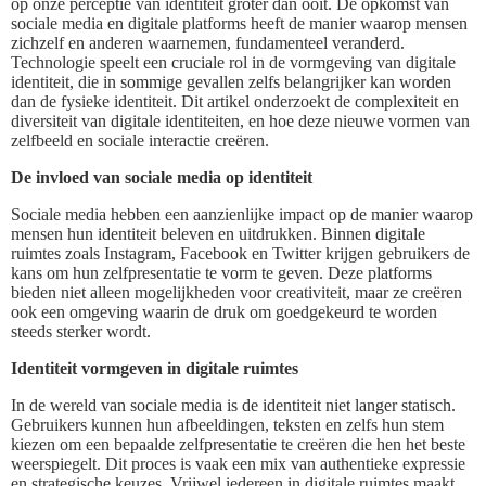
op onze perceptie van identiteit groter dan ooit. De opkomst van
sociale media en digitale platforms heeft de manier waarop mensen
zichzelf en anderen waarnemen, fundamenteel veranderd.
Technologie speelt een cruciale rol in de vormgeving van digitale
identiteit, die in sommige gevallen zelfs belangrijker kan worden
dan de fysieke identiteit. Dit artikel onderzoekt de complexiteit en
diversiteit van digitale identiteiten, en hoe deze nieuwe vormen van
zelfbeeld en sociale interactie creëren.
De invloed van sociale media op identiteit
Sociale media hebben een aanzienlijke impact op de manier waarop
mensen hun identiteit beleven en uitdrukken. Binnen digitale
ruimtes zoals Instagram, Facebook en Twitter krijgen gebruikers de
kans om hun zelfpresentatie te vorm te geven. Deze platforms
bieden niet alleen mogelijkheden voor creativiteit, maar ze creëren
ook een omgeving waarin de druk om goedgekeurd te worden
steeds sterker wordt.
Identiteit vormgeven in digitale ruimtes
In de wereld van sociale media is de identiteit niet langer statisch.
Gebruikers kunnen hun afbeeldingen, teksten en zelfs hun stem
kiezen om een bepaalde zelfpresentatie te creëren die hen het beste
weerspiegelt. Dit proces is vaak een mix van authentieke expressie
en strategische keuzes. Vrijwel iedereen in digitale ruimtes maakt