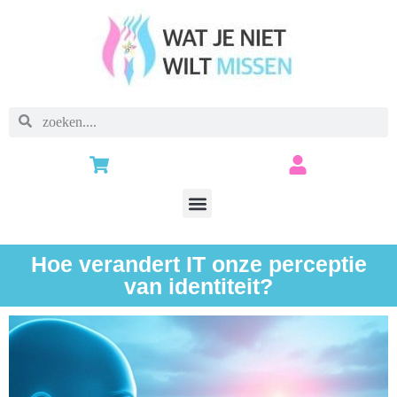
Hoe verandert IT onze perceptie
van identiteit?