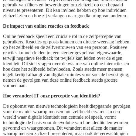
gebruik van filters en bewerkingen om zichzelf op een bepaald
niveau te presenteren. Dit kan invloed hebben op hoe individuen
zichzelf zien en hoe zij verlangen naar goedkeuring van anderen.
De impact van online reacties en feedback
Online feedback speelt een cruciale rol in de zelfperceptie van
gebruikers. Reacties op posts kunnen een directe weerslag hebben
op het zelfbeeld en de zelfvertrouwen van een persoon. Positieve
reacties kunnen leiden tot een sterker gevoel van eigenwaarde,
terwijl negatieve feedback tot twijfels kan leiden over de eigen
identiteit. Dit stelt vragen over de waarde van online interacties en
hoe deze het zelfbeeld beïnvloeden. Zoals steeds meer mensen
tegelijkertijd afhangt van digitale ruimtes voor sociale bevestiging,
nemen de gevolgen van deze online feedback steeds grotere
vormen aan.
Hoe verandert IT onze perceptie van identiteit?
De opkomst van nieuwe technologieën heeft diepgaande gevolgen
voor de manier waarop mensen hun zelfbeeld ervaren. In een
wereld waar digitale identiteit een centrale rol speelt, vormt
technologie de basis voor de evolutie van hoe identiteiten worden
gevormd en waargenomen. Dit verandert niet alleen de manier
waarop mensen zichzelf presenteren, maar ook de verwachtingen