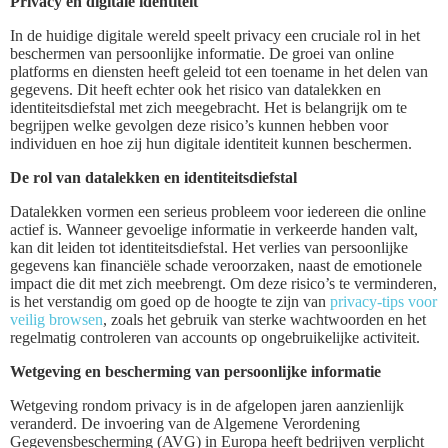
Privacy en digitale identiteit
In de huidige digitale wereld speelt privacy een cruciale rol in het
beschermen van persoonlijke informatie. De groei van online
platforms en diensten heeft geleid tot een toename in het delen van
gegevens. Dit heeft echter ook het risico van datalekken en
identiteitsdiefstal met zich meegebracht. Het is belangrijk om te
begrijpen welke gevolgen deze risico’s kunnen hebben voor
individuen en hoe zij hun digitale identiteit kunnen beschermen.
De rol van datalekken en identiteitsdiefstal
Datalekken vormen een serieus probleem voor iedereen die online
actief is. Wanneer gevoelige informatie in verkeerde handen valt,
kan dit leiden tot identiteitsdiefstal. Het verlies van persoonlijke
gegevens kan financiële schade veroorzaken, naast de emotionele
impact die dit met zich meebrengt. Om deze risico’s te verminderen,
is het verstandig om goed op de hoogte te zijn van
privacy-tips voor
veilig browsen
, zoals het gebruik van sterke wachtwoorden en het
regelmatig controleren van accounts op ongebruikelijke activiteit.
Wetgeving en bescherming van persoonlijke informatie
Wetgeving rondom privacy is in de afgelopen jaren aanzienlijk
veranderd. De invoering van de Algemene Verordening
Gegevensbescherming (AVG) in Europa heeft bedrijven verplicht