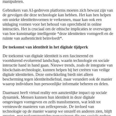
manipuleren.
Gebruikers van AI-gedreven platforms moeten zich bewust zijn van
de gevolgen die deze technologie kan hebben. Het kan hen helpen
om unieke identiteitsvormen te verkennen, maar kan ook een
uitdaging vormen voor het behoud van oprechtheid in online
interacties. Het is cruciaal om de ethische implicaties te overwegen
van hoe kunstmatige intelligentie *deze identiteiten vormgeeft en de
ruimte van authenticiteit beïnvloedt*.
De toekomst van identiteit in het digitale tijdperk
De toekomst van digitale identiteit is een fascinerend en
voortdurend evoluerend landschap, waarin technologie en sociale
interactie hand in hand gaan. Nieuwe trends, zoals de integratie van
blockchain-technologie, kunnen helpen bij het creëren van veilige
digitale identiteiten. Deze ontwikkeling biedt niet alleen
bescherming tegen identiteitsdiefstal, maar verandert ook de manier
waarop individuen hun persoonlijke informatie beheren en delen.
Daarnaast heeft virtual reality een aanzienlijke impact op sociale
dynamiek. Mensen kunnen hun identiteit in deze digitale
omgevingen vormgeven en zelfs transformeren, wat leidt tot
vernieuwde manieren van zelfexpressie. De invloed van
technologie op de manier waarop we onszelf en anderen zien, blijft
groeien, met toekomstgerichte toepassingen die ons sociale gedrag