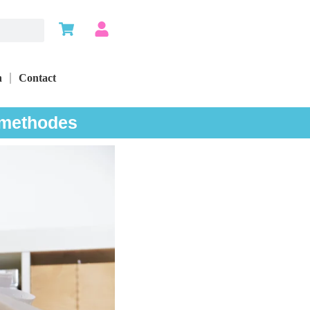
n
Contact
e methodes