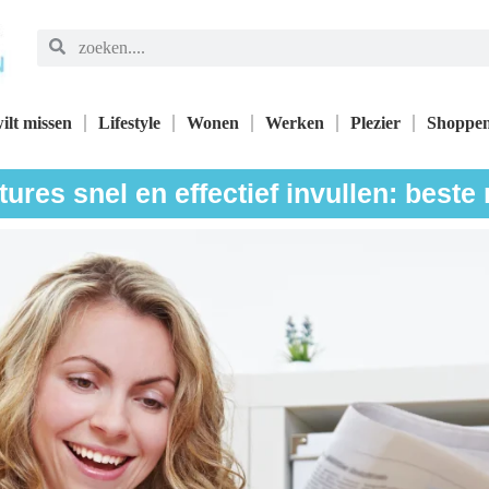
ilt missen
Lifestyle
Wonen
Werken
Plezier
Shoppe
ures snel en effectief invullen: best