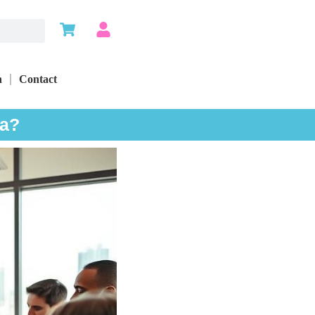
n
Contact
ia?