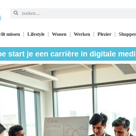
ilt missen
Lifestyle
Wonen
Werken
Plezier
Shoppe
e start je een carrière in digitale med