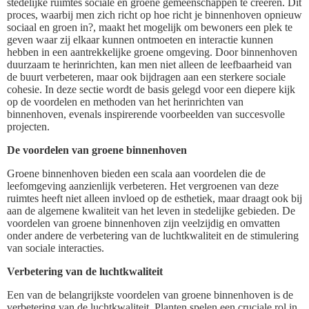
stedelijke ruimtes sociale en groene gemeenschappen te creëren. Dit
proces, waarbij men zich richt op hoe richt je binnenhoven opnieuw
sociaal en groen in?, maakt het mogelijk om bewoners een plek te
geven waar zij elkaar kunnen ontmoeten en interactie kunnen
hebben in een aantrekkelijke groene omgeving. Door binnenhoven
duurzaam te herinrichten, kan men niet alleen de leefbaarheid van
de buurt verbeteren, maar ook bijdragen aan een sterkere sociale
cohesie. In deze sectie wordt de basis gelegd voor een diepere kijk
op de voordelen en methoden van het herinrichten van
binnenhoven, evenals inspirerende voorbeelden van succesvolle
projecten.
De voordelen van groene binnenhoven
Groene binnenhoven bieden een scala aan voordelen die de
leefomgeving aanzienlijk verbeteren. Het vergroenen van deze
ruimtes heeft niet alleen invloed op de esthetiek, maar draagt ook bij
aan de algemene kwaliteit van het leven in stedelijke gebieden. De
voordelen van groene binnenhoven zijn veelzijdig en omvatten
onder andere de verbetering van de luchtkwaliteit en de stimulering
van sociale interacties.
Verbetering van de luchtkwaliteit
Een van de belangrijkste voordelen van groene binnenhoven is de
verbetering van de luchtkwaliteit. Planten spelen een cruciale rol in