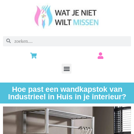
Hoe past een wandkapstok van
Industrieel in Huis in je interieur?