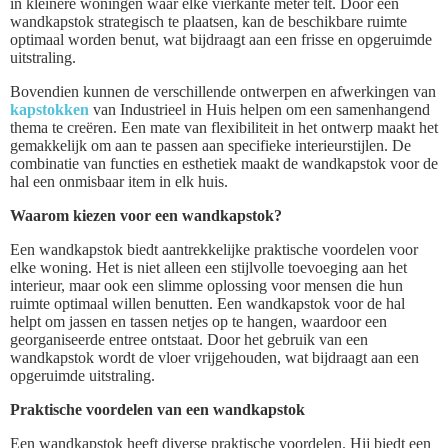
in kleinere woningen waar elke vierkante meter telt. Door een
wandkapstok strategisch te plaatsen, kan de beschikbare ruimte
optimaal worden benut, wat bijdraagt aan een frisse en opgeruimde
uitstraling.
Bovendien kunnen de verschillende ontwerpen en afwerkingen van
kapstokken
van Industrieel in Huis helpen om een samenhangend
thema te creëren. Een mate van flexibiliteit in het ontwerp maakt het
gemakkelijk om aan te passen aan specifieke interieurstijlen. De
combinatie van functies en esthetiek maakt de wandkapstok voor de
hal een onmisbaar item in elk huis.
Waarom kiezen voor een wandkapstok?
Een wandkapstok biedt aantrekkelijke praktische voordelen voor
elke woning. Het is niet alleen een stijlvolle toevoeging aan het
interieur, maar ook een slimme oplossing voor mensen die hun
ruimte optimaal willen benutten. Een wandkapstok voor de hal
helpt om jassen en tassen netjes op te hangen, waardoor een
georganiseerde entree ontstaat. Door het gebruik van een
wandkapstok wordt de vloer vrijgehouden, wat bijdraagt aan een
opgeruimde uitstraling.
Praktische voordelen van een wandkapstok
Een wandkapstok heeft diverse praktische voordelen. Hij biedt een