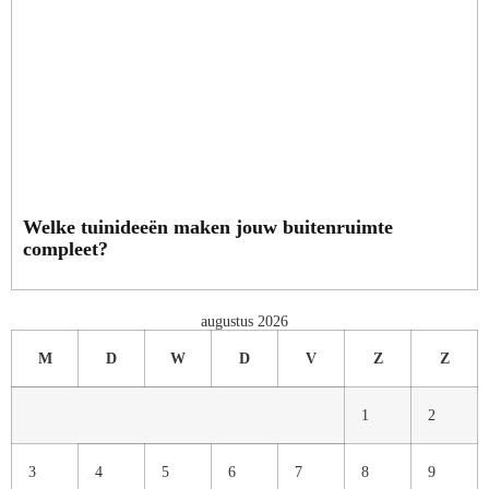
Welke tuinideeën maken jouw buitenruimte
compleet?
augustus 2026
M
D
W
D
V
Z
Z
1
2
3
4
5
6
7
8
9