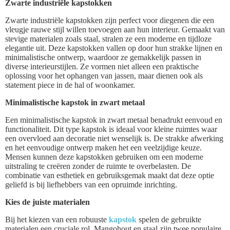
Zwarte industriële kapstokken
Zwarte industriële kapstokken zijn perfect voor diegenen die een
vleugje rauwe stijl willen toevoegen aan hun interieur. Gemaakt van
stevige materialen zoals staal, stralen ze een moderne en tijdloze
elegantie uit. Deze kapstokken vallen op door hun strakke lijnen en
minimalistische ontwerp, waardoor ze gemakkelijk passen in
diverse interieurstijlen. Ze vormen niet alleen een praktische
oplossing voor het ophangen van jassen, maar dienen ook als
statement piece in de hal of woonkamer.
Minimalistische kapstok in zwart metaal
Een minimalistische kapstok in zwart metaal benadrukt eenvoud en
functionaliteit. Dit type kapstok is ideaal voor kleine ruimtes waar
een overvloed aan decoratie niet wenselijk is. De strakke afwerking
en het eenvoudige ontwerp maken het een veelzijdige keuze.
Mensen kunnen deze kapstokken gebruiken om een moderne
uitstraling te creëren zonder de ruimte te overbelasten. De
combinatie van esthetiek en gebruiksgemak maakt dat deze optie
geliefd is bij liefhebbers van een opruimde inrichting.
Kies de juiste materialen
Bij het kiezen van een robuuste
kapstok
spelen de gebruikte
materialen een cruciale rol. Mangohout en staal zijn twee populaire