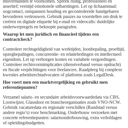
misverstanden te voorkomen. Spreek rustig, professioneel en
assertief; vermijd emotionele uitbarstingen. Let op lichaamstaal:
oogcontact, ontspannen houding en gecontroleerde handgebaren
bevorderen vertrouwen. Gebruik pauzes na voorstellen om druk te
creëren en digitale etiquette bij e-mail en videocalls: duidelijke
onderwerpregels en beknopte paragrafen.
Waarop let men juridisch en financieel tijdens een
contractcheck?
Controleer rechtsgeldigheid van werktijden, loonbepaling, proeftijd,
opzegbepalingen, concurrentie- en relatiebedingen en intellectueel
eigendom. Let op verborgen kosten en variabele vergoedingen.
Controleer rechtsvormimplicaties (dienstverband versus opdracht)
en fiscale verplichtingen voor freelancers. Raadpleeg bij complexe
kwesties arbeidsrechtadvocaten of platforms zoals LegalDesk.
Hoe voert men een marktvergelijking en gebruikt men
referentiepunten?
Verzamel salaris- en secundaire arbeidsvoorwaardedata via CBS,
Loonwijzer, Glassdoor en brancheorganisaties zoals VNO-NCW.
Gebruik vacaturedata en regionale verschillen (Randstad versus
andere regio’s) voor benchmarking. Onderbouw verzoeken met
concrete referentiepunten: salarisonderbouwing, extra verlofdagen
of opleidingsbudgetten.