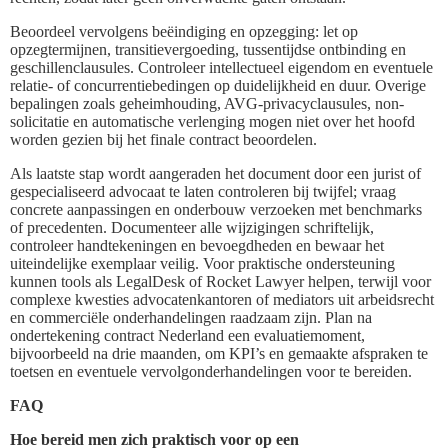
Beoordeel vervolgens beëindiging en opzegging: let op
opzegtermijnen, transitievergoeding, tussentijdse ontbinding en
geschillenclausules. Controleer intellectueel eigendom en eventuele
relatie- of concurrentiebedingen op duidelijkheid en duur. Overige
bepalingen zoals geheimhouding, AVG-privacyclausules, non-
solicitatie en automatische verlenging mogen niet over het hoofd
worden gezien bij het finale contract beoordelen.
Als laatste stap wordt aangeraden het document door een jurist of
gespecialiseerd advocaat te laten controleren bij twijfel; vraag
concrete aanpassingen en onderbouw verzoeken met benchmarks
of precedenten. Documenteer alle wijzigingen schriftelijk,
controleer handtekeningen en bevoegdheden en bewaar het
uiteindelijke exemplaar veilig. Voor praktische ondersteuning
kunnen tools als LegalDesk of Rocket Lawyer helpen, terwijl voor
complexe kwesties advocatenkantoren of mediators uit arbeidsrecht
en commerciële onderhandelingen raadzaam zijn. Plan na
ondertekening contract Nederland een evaluatiemoment,
bijvoorbeeld na drie maanden, om KPI’s en gemaakte afspraken te
toetsen en eventuele vervolgonderhandelingen voor te bereiden.
FAQ
Hoe bereid men zich praktisch voor op een