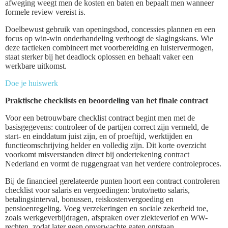
afweging weegt men de kosten en baten en bepaalt men wanneer
formele review vereist is.
Doelbewust gebruik van openingsbod, concessies plannen en een
focus op win-win onderhandeling verhoogt de slagingskans. Wie
deze tactieken combineert met voorbereiding en luistervermogen,
staat sterker bij het deadlock oplossen en behaalt vaker een
werkbare uitkomst.
Doe je huiswerk
Praktische checklists en beoordeling van het finale contract
Voor een betrouwbare checklist contract begint men met de
basisgegevens: controleer of de partijen correct zijn vermeld, de
start- en einddatum juist zijn, en of proeftijd, werktijden en
functieomschrijving helder en volledig zijn. Dit korte overzicht
voorkomt misverstanden direct bij ondertekening contract
Nederland en vormt de ruggengraat van het verdere controleproces.
Bij de financieel gerelateerde punten hoort een contract controleren
checklist voor salaris en vergoedingen: bruto/netto salaris,
betalingsinterval, bonussen, reiskostenvergoeding en
pensioenregeling. Voeg verzekeringen en sociale zekerheid toe,
zoals werkgeverbijdragen, afspraken over ziekteverlof en WW-
rechten, zodat later geen onverwachte gaten ontstaan.