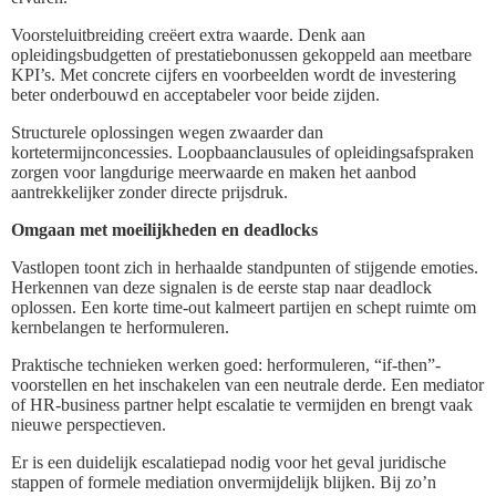
Voorsteluitbreiding creëert extra waarde. Denk aan
opleidingsbudgetten of prestatiebonussen gekoppeld aan meetbare
KPI’s. Met concrete cijfers en voorbeelden wordt de investering
beter onderbouwd en acceptabeler voor beide zijden.
Structurele oplossingen wegen zwaarder dan
kortetermijnconcessies. Loopbaanclausules of opleidingsafspraken
zorgen voor langdurige meerwaarde en maken het aanbod
aantrekkelijker zonder directe prijsdruk.
Omgaan met moeilijkheden en deadlocks
Vastlopen toont zich in herhaalde standpunten of stijgende emoties.
Herkennen van deze signalen is de eerste stap naar deadlock
oplossen. Een korte time-out kalmeert partijen en schept ruimte om
kernbelangen te herformuleren.
Praktische technieken werken goed: herformuleren, “if-then”-
voorstellen en het inschakelen van een neutrale derde. Een mediator
of HR-business partner helpt escalatie te vermijden en brengt vaak
nieuwe perspectieven.
Er is een duidelijk escalatiepad nodig voor het geval juridische
stappen of formele mediation onvermijdelijk blijken. Bij zo’n