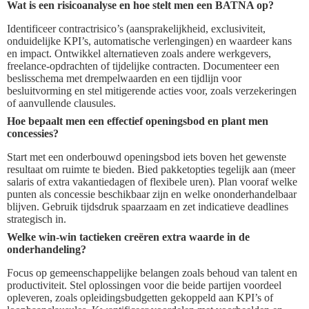
Wat is een risicoanalyse en hoe stelt men een BATNA op?
Identificeer contractrisico’s (aansprakelijkheid, exclusiviteit,
onduidelijke KPI’s, automatische verlengingen) en waardeer kans
en impact. Ontwikkel alternatieven zoals andere werkgevers,
freelance-opdrachten of tijdelijke contracten. Documenteer een
beslisschema met drempelwaarden en een tijdlijn voor
besluitvorming en stel mitigerende acties voor, zoals verzekeringen
of aanvullende clausules.
Hoe bepaalt men een effectief openingsbod en plant men
concessies?
Start met een onderbouwd openingsbod iets boven het gewenste
resultaat om ruimte te bieden. Bied pakketopties tegelijk aan (meer
salaris of extra vakantiedagen of flexibele uren). Plan vooraf welke
punten als concessie beschikbaar zijn en welke ononderhandelbaar
blijven. Gebruik tijdsdruk spaarzaam en zet indicatieve deadlines
strategisch in.
Welke win-win tactieken creëren extra waarde in de
onderhandeling?
Focus op gemeenschappelijke belangen zoals behoud van talent en
productiviteit. Stel oplossingen voor die beide partijen voordeel
opleveren, zoals opleidingsbudgetten gekoppeld aan KPI’s of