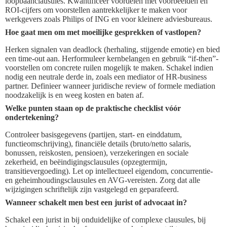
loopbaanclausules. Kwantificeer voordelen met voorbeelden en
ROI-cijfers om voorstellen aantrekkelijker te maken voor
werkgevers zoals Philips of ING en voor kleinere adviesbureaus.
Hoe gaat men om met moeilijke gesprekken of vastlopen?
Herken signalen van deadlock (herhaling, stijgende emotie) en bied
een time-out aan. Herformuleer kernbelangen en gebruik “if-then”-
voorstellen om concrete ruilen mogelijk te maken. Schakel indien
nodig een neutrale derde in, zoals een mediator of HR-business
partner. Definieer wanneer juridische review of formele mediation
noodzakelijk is en weeg kosten en baten af.
Welke punten staan op de praktische checklist vóór
ondertekening?
Controleer basisgegevens (partijen, start- en einddatum,
functieomschrijving), financiële details (bruto/netto salaris,
bonussen, reiskosten, pensioen), verzekeringen en sociale
zekerheid, en beëindigingsclausules (opzegtermijn,
transitievergoeding). Let op intellectueel eigendom, concurrentie-
en geheimhoudingsclausules en AVG-vereisten. Zorg dat alle
wijzigingen schriftelijk zijn vastgelegd en geparafeerd.
Wanneer schakelt men best een jurist of advocaat in?
Schakel een jurist in bij onduidelijke of complexe clausules, bij