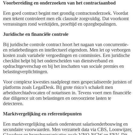
Voorbereiding en onderzoeken van het contractaanbod
Een goed contract begint met grondig contractonderzoek. Voordat
men tekent controleert men elk clausule zorgvuldig. Dat voorkomt
verrassingen rond werktijden, proeftijd en opzegbepalingen.
Juridische en financiële controle
Bij juridische controle contract hoort het nagaan van concurrentie-
en relatiebedingen en intellectueel eigendom. Men let op verborgen
kosten zoals variabele vergoedingen en commissies. Een juridische
checklist helpt bij het onderscheiden van dienstverband en
opdrachtgeverschap en bij het inschatten van sociale premies en
belastingverplichtingen.
Voor complexe kwesties raadpleegt men gespecialiseerde juristen of
platforms zoals LegalDesk. Bij grote risico’s schakelt men
arbeidsrechtadvocaten of notarissen in. Tevens voert men financiële
due diligence uit om belastingen en onvoorziene lasten te
detecteren.
Marktvergelijking en referentiepunten
Een marktvergelijking salaris ondersteunt salarisonderbouwing en
secundaire voorwaarden. Men verzamelt data via CBS, Loonwijzer,
Glassdoor en brancheorganisaties zoals VNO-NCW en FNV. Dit