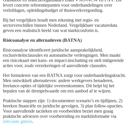
levert concrete referentiepunten voor onderhandelingen over
verlofdagen, opleidingsbudget of thuiswerkvergoeding.
Bij het vergelijken houdt men rekening met regio- en
sectorverschillen binnen Nederland. Vergelijkbare vacaturedata
geven een realistisch beeld van wat marktconform is.
Risicoanalyse en alternatieven (BATNA)
Risicoanalyse identificeert juridische aansprakelijkheid,
exclusiviteitsclausules en automatische verlengingen. Men maakt
een risicokaart met kans- en impact-inschatting en stelt mitigerende
acties voor, zoals verzekeringen of aanvullende clausules.
Het formuleren van een BATNA zorgt voor onderhandelingskracht.
Men ontwikkelt alternatieven: andere werkgevers benaderen,
freelance-opties of tijdelijke overeenkomsten. Dit helpt bij het
bepalen van de drempelwaarde om een aanbod af te wijzen.
Praktische stappen zijn: 1) documenteer scenario’s en tijdlijnen, 2)
bereken financiële en juridische gevolgen, 3) plan follow-upacties.
Voor aanvullende tactieken en voorbeelden beziet men graag
praktische adviezen over voorbereiding en marktinformatie via
relevante gidsen
.