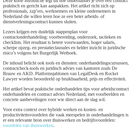
Deze korte introductie legt uit hoe onderhandel je over een contract
praktisch en gericht kan aanpakken. Het artikel richt zich op
professionals, zzp’ers, werknemers en kleine ondernemers in
Nederland die willen leren hoe ze een beter arbeids- of
dienstverleningscontract kunnen sluiten.
Lezers krijgen een duidelijk stappenplan voor
contractonderhandeling: voorbereiding, onderzoek, tactieken en
checklists. Het resultaat is betere voorwaarden, hoger salaris,
scherpe opzeg- en prestatieclausules en helder inzicht in juridische
risico’s volgens het Burgerlijk Wetboek.
De inhoud belicht ook tools en diensten: onderhandelingscursussen,
contractcheck-tools en juridisch advies van kantoren zoals De
Brauw en AKD. Platformsjablonen van LegalDesk en Rocket
Lawyer worden beoordeeld op bruikbaarheid, prijs en effectiviteit.
Het artikel bevat praktische onderhandelen tips voor arbeidscontract
onderhandelen en contract advies Nederland, met voorbeelden en
concrete aanbevelingen voor wie direct aan de slag wil.
Voor extra context over hybride werken en kosten- en
productiviteitsvoordelen die vaak meespelen in onderhandelingen is
er een relevante bron over thuiswerken en bedrijfsvoordelen:
voordelen van thuiswerken
.