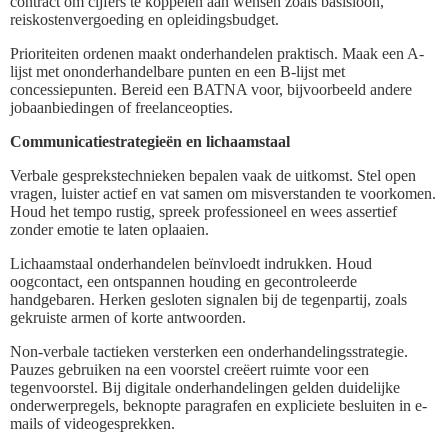
contract om cijfers te koppelen aan wensen zoals basisloon,
reiskostenvergoeding en opleidingsbudget.
Prioriteiten ordenen maakt onderhandelen praktisch. Maak een A-
lijst met ononderhandelbare punten en een B-lijst met
concessiepunten. Bereid een BATNA voor, bijvoorbeeld andere
jobaanbiedingen of freelanceopties.
Communicatiestrategieën en lichaamstaal
Verbale gesprekstechnieken bepalen vaak de uitkomst. Stel open
vragen, luister actief en vat samen om misverstanden te voorkomen.
Houd het tempo rustig, spreek professioneel en wees assertief
zonder emotie te laten oplaaien.
Lichaamstaal onderhandelen beïnvloedt indrukken. Houd
oogcontact, een ontspannen houding en gecontroleerde
handgebaren. Herken gesloten signalen bij de tegenpartij, zoals
gekruiste armen of korte antwoorden.
Non-verbale tactieken versterken een onderhandelingsstrategie.
Pauzes gebruiken na een voorstel creëert ruimte voor een
tegenvoorstel. Bij digitale onderhandelingen gelden duidelijke
onderwerpregels, beknopte paragrafen en expliciete besluiten in e-
mails of videogesprekken.