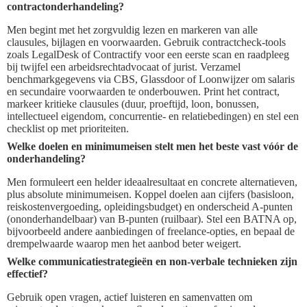
contractonderhandeling?
Men begint met het zorgvuldig lezen en markeren van alle
clausules, bijlagen en voorwaarden. Gebruik contractcheck-tools
zoals LegalDesk of Contractify voor een eerste scan en raadpleeg
bij twijfel een arbeidsrechtadvocaat of jurist. Verzamel
benchmarkgegevens via CBS, Glassdoor of Loonwijzer om salaris
en secundaire voorwaarden te onderbouwen. Print het contract,
markeer kritieke clausules (duur, proeftijd, loon, bonussen,
intellectueel eigendom, concurrentie- en relatiebedingen) en stel een
checklist op met prioriteiten.
Welke doelen en minimumeisen stelt men het beste vast vóór de
onderhandeling?
Men formuleert een helder ideaalresultaat en concrete alternatieven,
plus absolute minimumeisen. Koppel doelen aan cijfers (basisloon,
reiskostenvergoeding, opleidingsbudget) en onderscheid A-punten
(ononderhandelbaar) van B-punten (ruilbaar). Stel een BATNA op,
bijvoorbeeld andere aanbiedingen of freelance-opties, en bepaal de
drempelwaarde waarop men het aanbod beter weigert.
Welke communicatiestrategieën en non-verbale technieken zijn
effectief?
Gebruik open vragen, actief luisteren en samenvatten om