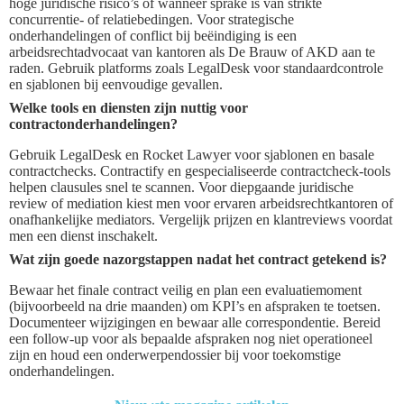
hoge juridische risico’s of wanneer sprake is van strikte
concurrentie- of relatiebedingen. Voor strategische
onderhandelingen of conflict bij beëindiging is een
arbeidsrechtadvocaat van kantoren als De Brauw of AKD aan te
raden. Gebruik platforms zoals LegalDesk voor standaardcontrole
en sjablonen bij eenvoudige gevallen.
Welke tools en diensten zijn nuttig voor
contractonderhandelingen?
Gebruik LegalDesk en Rocket Lawyer voor sjablonen en basale
contractchecks. Contractify en gespecialiseerde contractcheck-tools
helpen clausules snel te scannen. Voor diepgaande juridische
review of mediation kiest men voor ervaren arbeidsrechtkantoren of
onafhankelijke mediators. Vergelijk prijzen en klantreviews voordat
men een dienst inschakelt.
Wat zijn goede nazorgstappen nadat het contract getekend is?
Bewaar het finale contract veilig en plan een evaluatiemoment
(bijvoorbeeld na drie maanden) om KPI’s en afspraken te toetsen.
Documenteer wijzigingen en bewaar alle correspondentie. Bereid
een follow-up voor als bepaalde afspraken nog niet operationeel
zijn en houd een onderwerpendossier bij voor toekomstige
onderhandelingen.