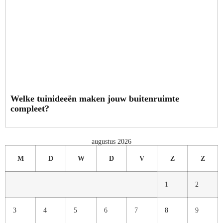
Welke tuinideeën maken jouw buitenruimte
compleet?
augustus 2026
M
D
W
D
V
Z
Z
1
2
3
4
5
6
7
8
9