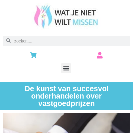
De kunst van succesvol
onderhandelen over
vastgoedprijzen