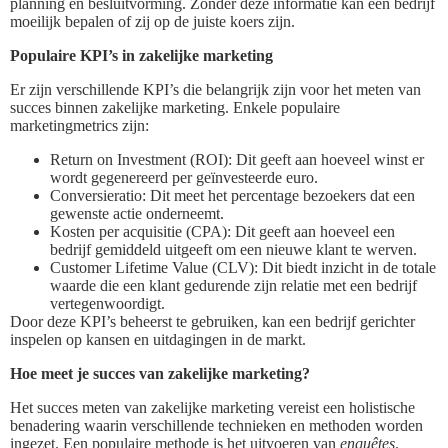
planning en besluitvorming. Zonder deze informatie kan een bedrijf
moeilijk bepalen of zij op de juiste koers zijn.
Populaire KPI’s in zakelijke marketing
Er zijn verschillende KPI’s die belangrijk zijn voor het meten van
succes binnen zakelijke marketing. Enkele populaire
marketingmetrics zijn:
Return on Investment (ROI): Dit geeft aan hoeveel winst er
wordt gegenereerd per geïnvesteerde euro.
Conversieratio: Dit meet het percentage bezoekers dat een
gewenste actie onderneemt.
Kosten per acquisitie (CPA): Dit geeft aan hoeveel een
bedrijf gemiddeld uitgeeft om een nieuwe klant te werven.
Customer Lifetime Value (CLV): Dit biedt inzicht in de totale
waarde die een klant gedurende zijn relatie met een bedrijf
vertegenwoordigt.
Door deze KPI’s beheerst te gebruiken, kan een bedrijf gerichter
inspelen op kansen en uitdagingen in de markt.
Hoe meet je succes van zakelijke marketing?
Het succes meten van zakelijke marketing vereist een holistische
benadering waarin verschillende technieken en methoden worden
ingezet. Een populaire methode is het uitvoeren van
enquêtes
.