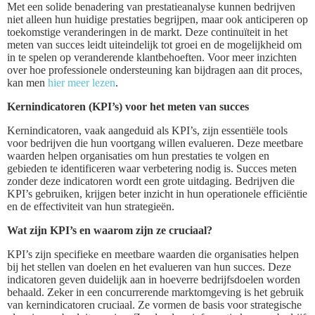
Met een solide benadering van prestatieanalyse kunnen bedrijven
niet alleen hun huidige prestaties begrijpen, maar ook anticiperen op
toekomstige veranderingen in de markt. Deze continuïteit in het
meten van succes leidt uiteindelijk tot groei en de mogelijkheid om
in te spelen op veranderende klantbehoeften. Voor meer inzichten
over hoe professionele ondersteuning kan bijdragen aan dit proces,
kan men
hier meer lezen
.
Kernindicatoren (KPI’s) voor het meten van succes
Kernindicatoren, vaak aangeduid als KPI’s, zijn essentiële tools
voor bedrijven die hun voortgang willen evalueren. Deze meetbare
waarden helpen organisaties om hun prestaties te volgen en
gebieden te identificeren waar verbetering nodig is. Succes meten
zonder deze indicatoren wordt een grote uitdaging. Bedrijven die
KPI’s gebruiken, krijgen beter inzicht in hun operationele efficiëntie
en de effectiviteit van hun strategieën.
Wat zijn KPI’s en waarom zijn ze cruciaal?
KPI’s zijn specifieke en meetbare waarden die organisaties helpen
bij het stellen van doelen en het evalueren van hun succes. Deze
indicatoren geven duidelijk aan in hoeverre bedrijfsdoelen worden
behaald. Zeker in een concurrerende marktomgeving is het gebruik
van kernindicatoren cruciaal. Ze vormen de basis voor strategische