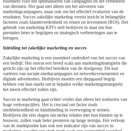
essentieel voor het optimaliseren van campagnes en het verbeteren
van diensten. Het gaat niet alleen om het uitvoeren van
marketingcampagnes, maar ook om het effectief evalueren van de
resultaten. Succes zakelijke marketing vereist inzicht in belangrijke
factoren zoals klanttevredenheid en return on investment (ROI). Het
gebruik van marketing KPI’s stelt bedrijven in staat om hun
prestaties beter te begrijpen en strategisch verbeteringen aan te
brengen.
Inleiding tot zakelijke marketing en succes
Zakelijke marketing is een essentieel onderdeel van het succes van
een bedrijf. Het omvat een breed scala aan marketingstrategieën die
gericht zijn op het effectief bereiken van de doelgroep. Dit kan
variëren van sociale-mediacampagnes tot netwerkevenementen en
digitale advertenties. Bedrijven moeten een diepgaand begrip
hebben van hun markt om te bepalen welke marketingstrategieën
het meest effectief zullen zijn.
Succes in marketing gaat echter verder dan alleen het realiseren van
hoge verkoopcijfers. Het is cruciaal om factor zoals
merkbekendheid en klantbinding in overweging te nemen.
Bedrijven die erin slagen om sterke relaties met hun klanten op te
bouwen, zullen vaak beter presteren op lange termijn. Het verloop
van de marktpositie kan ook een indicator zijn van succes in
marketing, waarbij een sterk merk vaak een competitief voordeel