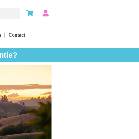
n
Contact
ntie?