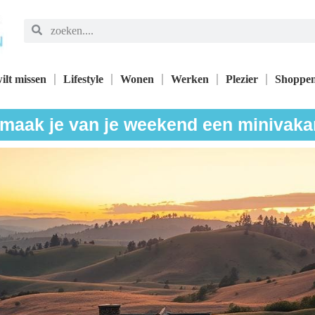
ilt missen
Lifestyle
Wonen
Werken
Plezier
Shoppe
maak je van je weekend een minivaka