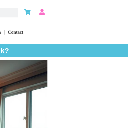
n
Contact
jk?