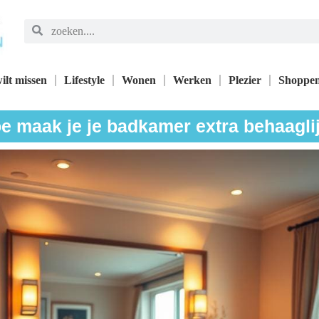
ilt missen
Lifestyle
Wonen
Werken
Plezier
Shoppe
e maak je je badkamer extra behaagli