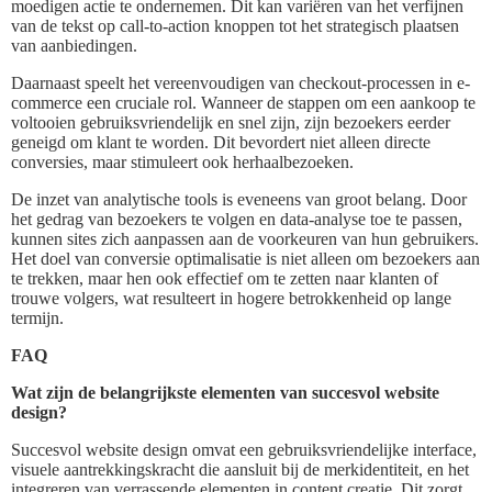
moedigen actie te ondernemen. Dit kan variëren van het verfijnen
van de tekst op call-to-action knoppen tot het strategisch plaatsen
van aanbiedingen.
Daarnaast speelt het vereenvoudigen van checkout-processen in e-
commerce een cruciale rol. Wanneer de stappen om een aankoop te
voltooien gebruiksvriendelijk en snel zijn, zijn bezoekers eerder
geneigd om klant te worden. Dit bevordert niet alleen directe
conversies, maar stimuleert ook herhaalbezoeken.
De inzet van analytische tools is eveneens van groot belang. Door
het gedrag van bezoekers te volgen en data-analyse toe te passen,
kunnen sites zich aanpassen aan de voorkeuren van hun gebruikers.
Het doel van conversie optimalisatie is niet alleen om bezoekers aan
te trekken, maar hen ook effectief om te zetten naar klanten of
trouwe volgers, wat resulteert in hogere betrokkenheid op lange
termijn.
FAQ
Wat zijn de belangrijkste elementen van succesvol website
design?
Succesvol website design omvat een gebruiksvriendelijke interface,
visuele aantrekkingskracht die aansluit bij de merkidentiteit, en het
integreren van verrassende elementen in content creatie. Dit zorgt