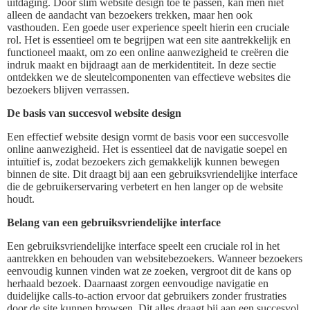
uitdaging. Door slim website design toe te passen, kan men niet
alleen de aandacht van bezoekers trekken, maar hen ook
vasthouden. Een goede user experience speelt hierin een cruciale
rol. Het is essentieel om te begrijpen wat een site aantrekkelijk en
functioneel maakt, om zo een online aanwezigheid te creëren die
indruk maakt en bijdraagt aan de merkidentiteit. In deze sectie
ontdekken we de sleutelcomponenten van effectieve websites die
bezoekers blijven verrassen.
De basis van succesvol website design
Een effectief website design vormt de basis voor een succesvolle
online aanwezigheid. Het is essentieel dat de navigatie soepel en
intuïtief is, zodat bezoekers zich gemakkelijk kunnen bewegen
binnen de site. Dit draagt bij aan een gebruiksvriendelijke interface
die de gebruikerservaring verbetert en hen langer op de website
houdt.
Belang van een gebruiksvriendelijke interface
Een gebruiksvriendelijke interface speelt een cruciale rol in het
aantrekken en behouden van websitebezoekers. Wanneer bezoekers
eenvoudig kunnen vinden wat ze zoeken, vergroot dit de kans op
herhaald bezoek. Daarnaast zorgen eenvoudige navigatie en
duidelijke calls-to-action ervoor dat gebruikers zonder frustraties
door de site kunnen browsen. Dit alles draagt bij aan een succesvol