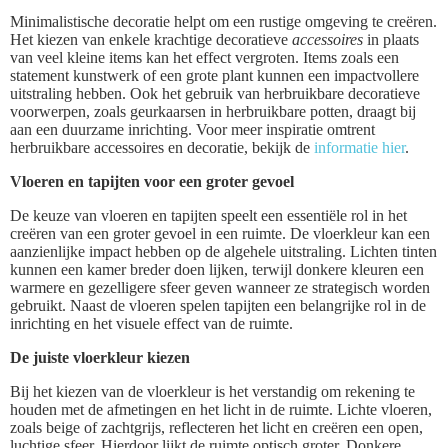
Minimalistische decoratie helpt om een rustige omgeving te creëren.
Het kiezen van enkele krachtige decoratieve
accessoires
in plaats
van veel kleine items kan het effect vergroten. Items zoals een
statement kunstwerk of een grote plant kunnen een impactvollere
uitstraling hebben. Ook het gebruik van herbruikbare decoratieve
voorwerpen, zoals geurkaarsen in herbruikbare potten, draagt bij
aan een duurzame inrichting. Voor meer inspiratie omtrent
herbruikbare accessoires en decoratie, bekijk de
informatie hier
.
Vloeren en tapijten voor een groter gevoel
De keuze van vloeren en tapijten speelt een essentiële rol in het
creëren van een groter gevoel in een ruimte. De vloerkleur kan een
aanzienlijke impact hebben op de algehele uitstraling. Lichten tinten
kunnen een kamer breder doen lijken, terwijl donkere kleuren een
warmere en gezelligere sfeer geven wanneer ze strategisch worden
gebruikt. Naast de vloeren spelen tapijten een belangrijke rol in de
inrichting en het visuele effect van de ruimte.
De juiste vloerkleur kiezen
Bij het kiezen van de vloerkleur is het verstandig om rekening te
houden met de afmetingen en het licht in de ruimte. Lichte vloeren,
zoals beige of zachtgrijs, reflecteren het licht en creëren een open,
luchtige sfeer. Hierdoor lijkt de ruimte optisch groter. Donkere