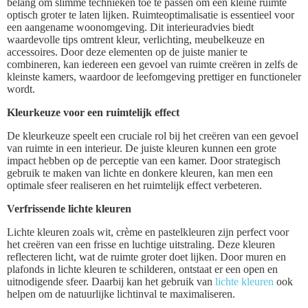
belang om slimme technieken toe te passen om een kleine ruimte
optisch groter te laten lijken. Ruimteoptimalisatie is essentieel voor
een aangename woonomgeving. Dit interieuradvies biedt
waardevolle tips omtrent kleur, verlichting, meubelkeuze en
accessoires. Door deze elementen op de juiste manier te
combineren, kan iedereen een gevoel van ruimte creëren in zelfs de
kleinste kamers, waardoor de leefomgeving prettiger en functioneler
wordt.
Kleurkeuze voor een ruimtelijk effect
De kleurkeuze speelt een cruciale rol bij het creëren van een gevoel
van ruimte in een interieur. De juiste kleuren kunnen een grote
impact hebben op de perceptie van een kamer. Door strategisch
gebruik te maken van lichte en donkere kleuren, kan men een
optimale sfeer realiseren en het ruimtelijk effect verbeteren.
Verfrissende lichte kleuren
Lichte kleuren zoals wit, crème en pastelkleuren zijn perfect voor
het creëren van een frisse en luchtige uitstraling. Deze kleuren
reflecteren licht, wat de ruimte groter doet lijken. Door muren en
plafonds in lichte kleuren te schilderen, ontstaat er een open en
uitnodigende sfeer. Daarbij kan het gebruik van
lichte kleuren
ook
helpen om de natuurlijke lichtinval te maximaliseren.