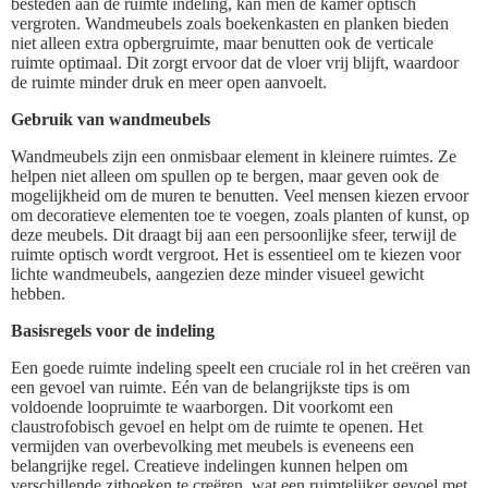
besteden aan de ruimte indeling, kan men de kamer optisch
vergroten. Wandmeubels zoals boekenkasten en planken bieden
niet alleen extra opbergruimte, maar benutten ook de verticale
ruimte optimaal. Dit zorgt ervoor dat de vloer vrij blijft, waardoor
de ruimte minder druk en meer open aanvoelt.
Gebruik van wandmeubels
Wandmeubels zijn een onmisbaar element in kleinere ruimtes. Ze
helpen niet alleen om spullen op te bergen, maar geven ook de
mogelijkheid om de muren te benutten. Veel mensen kiezen ervoor
om decoratieve elementen toe te voegen, zoals planten of kunst, op
deze meubels. Dit draagt bij aan een persoonlijke sfeer, terwijl de
ruimte optisch wordt vergroot. Het is essentieel om te kiezen voor
lichte wandmeubels, aangezien deze minder visueel gewicht
hebben.
Basisregels voor de indeling
Een goede ruimte indeling speelt een cruciale rol in het creëren van
een gevoel van ruimte. Eén van de belangrijkste tips is om
voldoende loopruimte te waarborgen. Dit voorkomt een
claustrofobisch gevoel en helpt om de ruimte te openen. Het
vermijden van overbevolking met meubels is eveneens een
belangrijke regel. Creatieve indelingen kunnen helpen om
verschillende zithoeken te creëren, wat een ruimtelijker gevoel met