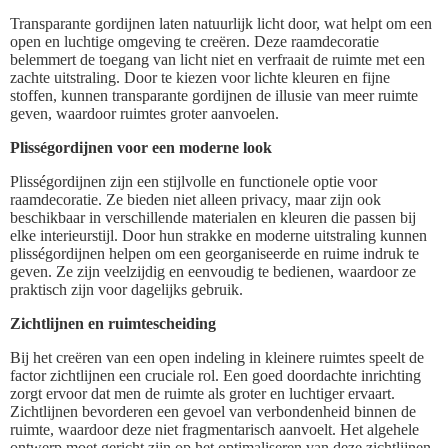
Transparante gordijnen laten natuurlijk licht door, wat helpt om een
open en luchtige omgeving te creëren. Deze raamdecoratie
belemmert de toegang van licht niet en verfraait de ruimte met een
zachte uitstraling. Door te kiezen voor lichte kleuren en fijne
stoffen, kunnen transparante gordijnen de illusie van meer ruimte
geven, waardoor ruimtes groter aanvoelen.
Plisségordijnen voor een moderne look
Plisségordijnen zijn een stijlvolle en functionele optie voor
raamdecoratie. Ze bieden niet alleen privacy, maar zijn ook
beschikbaar in verschillende materialen en kleuren die passen bij
elke interieurstijl. Door hun strakke en moderne uitstraling kunnen
plisségordijnen helpen om een georganiseerde en ruime indruk te
geven. Ze zijn veelzijdig en eenvoudig te bedienen, waardoor ze
praktisch zijn voor dagelijks gebruik.
Zichtlijnen en ruimtescheiding
Bij het creëren van een open indeling in kleinere ruimtes speelt de
factor zichtlijnen een cruciale rol. Een goed doordachte inrichting
zorgt ervoor dat men de ruimte als groter en luchtiger ervaart.
Zichtlijnen bevorderen een gevoel van verbondenheid binnen de
ruimte, waardoor deze niet fragmentarisch aanvoelt. Het algehele
ontwerp moet gericht zijn op het optimaliseren van deze zichtlijnen,