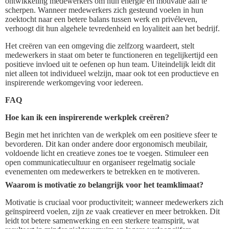
ontwikkeling medewerkers om hun energie en motivatie aan te
scherpen. Wanneer medewerkers zich gesteund voelen in hun
zoektocht naar een betere balans tussen werk en privéleven,
verhoogt dit hun algehele tevredenheid en loyaliteit aan het bedrijf.
Het creëren van een omgeving die zelfzorg waardeert, stelt
medewerkers in staat om beter te functioneren en tegelijkertijd een
positieve invloed uit te oefenen op hun team. Uiteindelijk leidt dit
niet alleen tot individueel welzijn, maar ook tot een productieve en
inspirerende werkomgeving voor iedereen.
FAQ
Hoe kan ik een inspirerende werkplek creëren?
Begin met het inrichten van de werkplek om een positieve sfeer te
bevorderen. Dit kan onder andere door ergonomisch meubilair,
voldoende licht en creatieve zones toe te voegen. Stimuleer een
open communicatiecultuur en organiseer regelmatig sociale
evenementen om medewerkers te betrekken en te motiveren.
Waarom is motivatie zo belangrijk voor het teamklimaat?
Motivatie is cruciaal voor productiviteit; wanneer medewerkers zich
geïnspireerd voelen, zijn ze vaak creatiever en meer betrokken. Dit
leidt tot betere samenwerking en een sterkere teamspirit, wat