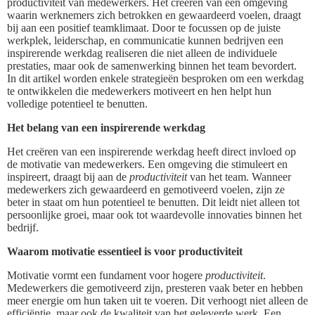
productiviteit van medewerkers. Het creëren van een omgeving
waarin werknemers zich betrokken en gewaardeerd voelen, draagt
bij aan een positief teamklimaat. Door te focussen op de juiste
werkplek, leiderschap, en communicatie kunnen bedrijven een
inspirerende werkdag realiseren die niet alleen de individuele
prestaties, maar ook de samenwerking binnen het team bevordert.
In dit artikel worden enkele strategieën besproken om een werkdag
te ontwikkelen die medewerkers motiveert en hen helpt hun
volledige potentieel te benutten.
Het belang van een inspirerende werkdag
Het creëren van een inspirerende werkdag heeft direct invloed op
de motivatie van medewerkers. Een omgeving die stimuleert en
inspireert, draagt bij aan de
productiviteit
van het team. Wanneer
medewerkers zich gewaardeerd en gemotiveerd voelen, zijn ze
beter in staat om hun potentieel te benutten. Dit leidt niet alleen tot
persoonlijke groei, maar ook tot waardevolle innovaties binnen het
bedrijf.
Waarom motivatie essentieel is voor productiviteit
Motivatie vormt een fundament voor hogere
productiviteit
.
Medewerkers die gemotiveerd zijn, presteren vaak beter en hebben
meer energie om hun taken uit te voeren. Dit verhoogt niet alleen de
efficiëntie, maar ook de kwaliteit van het geleverde werk. Een