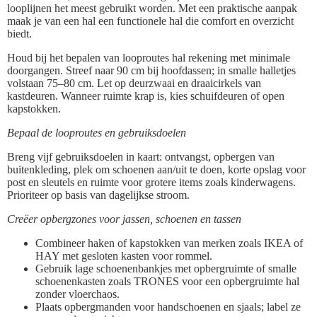
looplijnen het meest gebruikt worden. Met een praktische aanpak
maak je van een hal een functionele hal die comfort en overzicht
biedt.
Houd bij het bepalen van looproutes hal rekening met minimale
doorgangen. Streef naar 90 cm bij hoofdassen; in smalle halletjes
volstaan 75–80 cm. Let op deurzwaai en draaicirkels van
kastdeuren. Wanneer ruimte krap is, kies schuifdeuren of open
kapstokken.
Bepaal de looproutes en gebruiksdoelen
Breng vijf gebruiksdoelen in kaart: ontvangst, opbergen van
buitenkleding, plek om schoenen aan/uit te doen, korte opslag voor
post en sleutels en ruimte voor grotere items zoals kinderwagens.
Prioriteer op basis van dagelijkse stroom.
Creëer opbergzones voor jassen, schoenen en tassen
Combineer haken of kapstokken van merken zoals IKEA of
HAY met gesloten kasten voor rommel.
Gebruik lage schoenenbankjes met opbergruimte of smalle
schoenenkasten zoals TRONES voor een opbergruimte hal
zonder vloerchaos.
Plaats opbergmanden voor handschoenen en sjaals; label ze