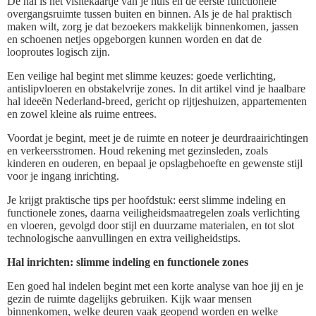
De hal is het visitekaartje van je huis en de eerste functionele
overgangsruimte tussen buiten en binnen. Als je de hal praktisch
maken wilt, zorg je dat bezoekers makkelijk binnenkomen, jassen
en schoenen netjes opgeborgen kunnen worden en dat de
looproutes logisch zijn.
Een veilige hal begint met slimme keuzes: goede verlichting,
antislipvloeren en obstakelvrije zones. In dit artikel vind je haalbare
hal ideeën Nederland-breed, gericht op rijtjeshuizen, appartementen
en zowel kleine als ruime entrees.
Voordat je begint, meet je de ruimte en noteer je deurdraairichtingen
en verkeersstromen. Houd rekening met gezinsleden, zoals
kinderen en ouderen, en bepaal je opslagbehoefte en gewenste stijl
voor je ingang inrichting.
Je krijgt praktische tips per hoofdstuk: eerst slimme indeling en
functionele zones, daarna veiligheidsmaatregelen zoals verlichting
en vloeren, gevolgd door stijl en duurzame materialen, en tot slot
technologische aanvullingen en extra veiligheidstips.
Hal inrichten: slimme indeling en functionele zones
Een goed hal indelen begint met een korte analyse van hoe jij en je
gezin de ruimte dagelijks gebruiken. Kijk waar mensen
binnenkomen, welke deuren vaak geopend worden en welke