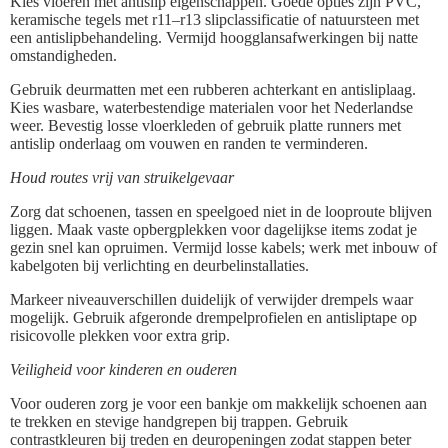
Kies vloeren met antislip eigenschappen. Goede opties zijn PVC,
keramische tegels met r11–r13 slipclassificatie of natuursteen met
een antislipbehandeling. Vermijd hoogglansafwerkingen bij natte
omstandigheden.
Gebruik deurmatten met een rubberen achterkant en antisliplaag.
Kies wasbare, waterbestendige materialen voor het Nederlandse
weer. Bevestig losse vloerkleden of gebruik platte runners met
antislip onderlaag om vouwen en randen te verminderen.
Houd routes vrij van struikelgevaar
Zorg dat schoenen, tassen en speelgoed niet in de looproute blijven
liggen. Maak vaste opbergplekken voor dagelijkse items zodat je
gezin snel kan opruimen. Vermijd losse kabels; werk met inbouw of
kabelgoten bij verlichting en deurbelinstallaties.
Markeer niveauverschillen duidelijk of verwijder drempels waar
mogelijk. Gebruik afgeronde drempelprofielen en antisliptape op
risicovolle plekken voor extra grip.
Veiligheid voor kinderen en ouderen
Voor ouderen zorg je voor een bankje om makkelijk schoenen aan
te trekken en stevige handgrepen bij trappen. Gebruik
contrastkleuren bij treden en deuropeningen zodat stappen beter