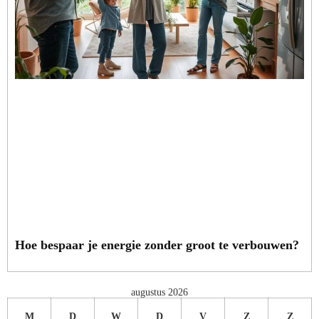
Hoe bespaar je energie zonder groot te verbouwen?
augustus 2026
M
D
W
D
V
Z
Z