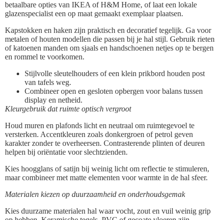
betaalbare opties van IKEA of H&M Home, of laat een lokale
glazenspecialist een op maat gemaakt exemplaar plaatsen.
Kapstokken en haken zijn praktisch en decoratief tegelijk. Ga voor
metalen of houten modellen die passen bij je hal stijl. Gebruik rieten
of katoenen manden om sjaals en handschoenen netjes op te bergen
en rommel te voorkomen.
Stijlvolle sleutelhouders of een klein prikbord houden post
van tafels weg.
Combineer open en gesloten opbergen voor balans tussen
display en netheid.
Kleurgebruik dat ruimte optisch vergroot
Houd muren en plafonds licht en neutraal om ruimtegevoel te
versterken. Accentkleuren zoals donkergroen of petrol geven
karakter zonder te overheersen. Contrasterende plinten of deuren
helpen bij oriëntatie voor slechtzienden.
Kies hoogglans of satijn bij weinig licht om reflectie te stimuleren,
maar combineer met matte elementen voor warmte in de hal sfeer.
Materialen kiezen op duurzaamheid en onderhoudsgemak
Kies duurzame materialen hal waar vocht, zout en vuil weinig grip
op hebben. Keramische tegels, PVC of gecoate vloeren zijn