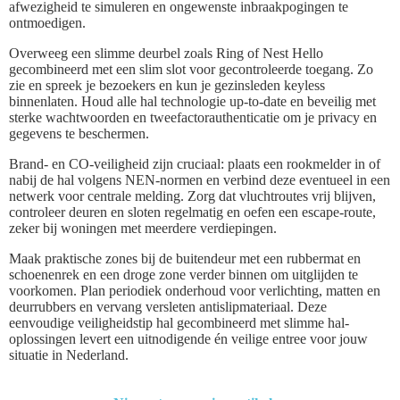
afwezigheid te simuleren en ongewenste inbraakpogingen te
ontmoedigen.
Overweeg een slimme deurbel zoals Ring of Nest Hello
gecombineerd met een slim slot voor gecontroleerde toegang. Zo
zie en spreek je bezoekers en kun je gezinsleden keyless
binnenlaten. Houd alle hal technologie up-to-date en beveilig met
sterke wachtwoorden en tweefactorauthenticatie om je privacy en
gegevens te beschermen.
Brand- en CO-veiligheid zijn cruciaal: plaats een rookmelder in of
nabij de hal volgens NEN-normen en verbind deze eventueel in een
netwerk voor centrale melding. Zorg dat vluchtroutes vrij blijven,
controleer deuren en sloten regelmatig en oefen een escape-route,
zeker bij woningen met meerdere verdiepingen.
Maak praktische zones bij de buitendeur met een rubbermat en
schoenenrek en een droge zone verder binnen om uitglijden te
voorkomen. Plan periodiek onderhoud voor verlichting, matten en
deurrubbers en vervang versleten antislipmateriaal. Deze
eenvoudige veiligheidstip hal gecombineerd met slimme hal-
oplossingen levert een uitnodigende én veilige entree voor jouw
situatie in Nederland.