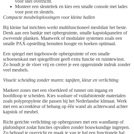
voor snel overzicht.
Monteer een sleutelrek en kies een smalle console met lades
voor post en sleutels.
Compacte meubeloplossingen voor kleine hallen
Bij kleine hal inrichten werkt multifunctioneel meubilair het beste.
Denk aan een bankje met opbergruimte, smalle kapstokpanelen of
zwevende planken. Maatwerk of modulaire systemen zoals een
smalle PAX-opstelling benutten hoogte en hoeken optimaal.
Een spiegel met ingebouwde opbergruimte of een smalle
schoenenkast met spiegelfront geeft extra functie en ruimtewinst.
Zo houdt je de vloer vrij en creëer je een opgeruimde indruk zonder
veel meubels.
Visuele scheiding zonder muren: tapijten, kleur en verlichting
Markeer zones met een vloerkleed of runner om ingang en
hoofdloop te scheiden. Kies wasbare of vuilafstotende materialen
zoals polypropylene die passen bij het Nederlandse klimaat. Werk
met een accentkleur of behang op één wand als achterwand achter
kapstok of meubel.
Richt gerichte verlichting op opbergzones met een wandlamp of
plafondspot zodat functies opvallen zonder bouwkundige ingrepen.
Zo behoud je overzicht en maak je van je hal een functionele hal