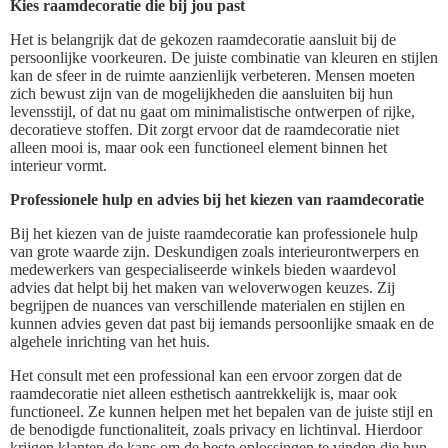
Kies raamdecoratie die bij jou past
Het is belangrijk dat de gekozen raamdecoratie aansluit bij de
persoonlijke voorkeuren. De juiste combinatie van kleuren en stijlen
kan de sfeer in de ruimte aanzienlijk verbeteren. Mensen moeten
zich bewust zijn van de mogelijkheden die aansluiten bij hun
levensstijl, of dat nu gaat om minimalistische ontwerpen of rijke,
decoratieve stoffen. Dit zorgt ervoor dat de raamdecoratie niet
alleen mooi is, maar ook een functioneel element binnen het
interieur vormt.
Professionele hulp en advies bij het kiezen van raamdecoratie
Bij het kiezen van de juiste raamdecoratie kan professionele hulp
van grote waarde zijn. Deskundigen zoals interieurontwerpers en
medewerkers van gespecialiseerde winkels bieden waardevol
advies dat helpt bij het maken van weloverwogen keuzes. Zij
begrijpen de nuances van verschillende materialen en stijlen en
kunnen advies geven dat past bij iemands persoonlijke smaak en de
algehele inrichting van het huis.
Het consult met een professional kan een ervoor zorgen dat de
raamdecoratie niet alleen esthetisch aantrekkelijk is, maar ook
functioneel. Ze kunnen helpen met het bepalen van de juiste stijl en
de benodigde functionaliteit, zoals privacy en lichtinval. Hierdoor
krijgen klanten de kans om de beste oplossingen te vinden die hun