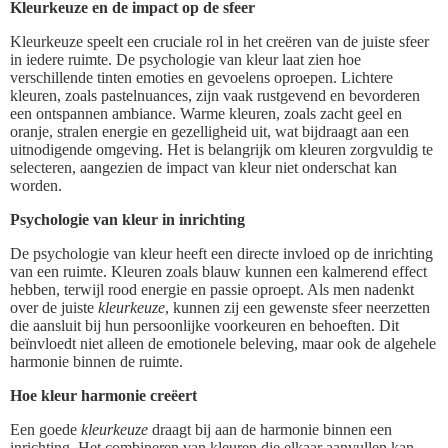
Kleurkeuze en de impact op de sfeer
Kleurkeuze speelt een cruciale rol in het creëren van de juiste sfeer
in iedere ruimte. De psychologie van kleur laat zien hoe
verschillende tinten emoties en gevoelens oproepen. Lichtere
kleuren, zoals pastelnuances, zijn vaak rustgevend en bevorderen
een ontspannen ambiance. Warme kleuren, zoals zacht geel en
oranje, stralen energie en gezelligheid uit, wat bijdraagt aan een
uitnodigende omgeving. Het is belangrijk om kleuren zorgvuldig te
selecteren, aangezien de impact van kleur niet onderschat kan
worden.
Psychologie van kleur in inrichting
De psychologie van kleur heeft een directe invloed op de inrichting
van een ruimte. Kleuren zoals blauw kunnen een kalmerend effect
hebben, terwijl rood energie en passie oproept. Als men nadenkt
over de juiste
kleurkeuze
, kunnen zij een gewenste sfeer neerzetten
die aansluit bij hun persoonlijke voorkeuren en behoeften. Dit
beïnvloedt niet alleen de emotionele beleving, maar ook de algehele
harmonie binnen de ruimte.
Hoe kleur harmonie creëert
Een goede
kleurkeuze
draagt bij aan de harmonie binnen een
inrichting. Het combineren van kleuren die elkaar aanvullen kan