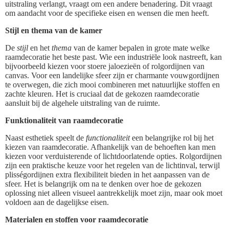
uitstraling verlangt, vraagt om een andere benadering. Dit vraagt
om aandacht voor de specifieke eisen en wensen die men heeft.
Stijl en thema van de kamer
De
stijl
en het
thema
van de kamer bepalen in grote mate welke
raamdecoratie het beste past. Wie een industriële look nastreeft, kan
bijvoorbeeld kiezen voor stoere jaloezieën of rolgordijnen van
canvas. Voor een landelijke sfeer zijn er charmante vouwgordijnen
te overwegen, die zich mooi combineren met natuurlijke stoffen en
zachte kleuren. Het is cruciaal dat de gekozen raamdecoratie
aansluit bij de algehele uitstraling van de ruimte.
Funktionaliteit van raamdecoratie
Naast esthetiek speelt de
functionaliteit
een belangrijke rol bij het
kiezen van raamdecoratie. Afhankelijk van de behoeften kan men
kiezen voor verduisterende of lichtdoorlatende opties. Rolgordijnen
zijn een praktische keuze voor het regelen van de lichtinval, terwijl
plisségordijnen extra flexibiliteit bieden in het aanpassen van de
sfeer. Het is belangrijk om na te denken over hoe de gekozen
oplossing niet alleen visueel aantrekkelijk moet zijn, maar ook moet
voldoen aan de dagelijkse eisen.
Materialen en stoffen voor raamdecoratie