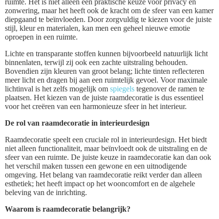
ruimte. Het is niet alleen een praktische keuze voor privacy en
zonwering, maar het heeft ook de kracht om de sfeer van een kamer
diepgaand te beïnvloeden. Door zorgvuldig te kiezen voor de juiste
stijl, kleur en materialen, kan men een geheel nieuwe emotie
oproepen in een ruimte.
Lichte en transparante stoffen kunnen bijvoorbeeld natuurlijk licht
binnenlaten, terwijl zij ook een zachte uitstraling behouden.
Bovendien zijn kleuren van groot belang; lichte tinten reflecteren
meer licht en dragen bij aan een ruimtelijk gevoel. Voor maximale
lichtinval is het zelfs mogelijk om
spiegels
tegenover de ramen te
plaatsen. Het kiezen van de juiste raamdecoratie is dus essentieel
voor het creëren van een harmonieuze sfeer in het interieur.
De rol van raamdecoratie in interieurdesign
Raamdecoratie speelt een cruciale rol in interieurdesign. Het biedt
niet alleen functionaliteit, maar beïnvloedt ook de uitstraling en de
sfeer van een ruimte. De juiste keuze in raamdecoratie kan dan ook
het verschil maken tussen een gewone en een uitnodigende
omgeving. Het belang van raamdecoratie reikt verder dan alleen
esthetiek; het heeft impact op het wooncomfort en de algehele
beleving van de inrichting.
Waarom is raamdecoratie belangrijk?