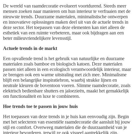
De wereld van raamdecoratie evolueert voortdurend. Steeds meer
mensen zoeken naar manieren om hun interieur te verfraaien met de
nieuwste trends. Duurzame materialen, minimalistische ontwerpen
en innovatieve oplossingen maken deel uit van de actuele trends in
deze sector. Het toepassen van deze elementen kan niet alleen de
esthetiek van een ruimte verbeteren, maar ook bijdragen aan een
beter milieuvriendelijkere levensstijl.
Actuele trends in de markt
Een opvallende trend is het gebruik van natuurlijke en duurzame
materialen zoals bamboe en biologisch katoen. Deze materialen
passen niet alleen in een ecologisch verantwoordelijk interieur, maar
ze brengen ook een warme uitstraling met zich mee. Minimalisme
blijft een belangrijke inspiratiebron, waarbij strakke lijnen en
neutrale kleuren de boventoon voeren. Slimme raamdecoratie, zoals
elektrisch bedienbare shutters en jaloezieën, maakt het gemakkelijk
om functionaliteit en luxe te combineren.
Hoe trends toe te passen in jouw huis
Het toepassen van deze trends in je huis kan eenvoudig zijn. Begin
met het selecteren van essentiële raamdecoratie die aansluit bij jouw
stijl en comfort. Overweeg materialen die de duurzaamheid van je
interieur bevorderen, terwijl ze ook visueel aantrekkelijk zijn.