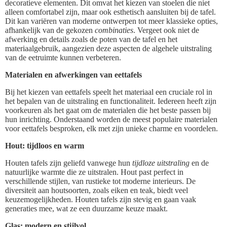
decoratieve elementen. Dit omvat het kiezen van stoelen die niet
alleen comfortabel zijn, maar ook esthetisch aansluiten bij de tafel.
Dit kan variëren van moderne ontwerpen tot meer klassieke opties,
afhankelijk van de gekozen
combinaties
. Vergeet ook niet de
afwerking en details zoals de poten van de tafel en het
materiaalgebruik, aangezien deze aspecten de algehele uitstraling
van de eetruimte kunnen verbeteren.
Materialen en afwerkingen van eettafels
Bij het kiezen van eettafels speelt het materiaal een cruciale rol in
het bepalen van de uitstraling en functionaliteit. Iedereen heeft zijn
voorkeuren als het gaat om de materialen die het beste passen bij
hun inrichting. Onderstaand worden de meest populaire materialen
voor eettafels besproken, elk met zijn unieke charme en voordelen.
Hout: tijdloos en warm
Houten tafels zijn geliefd vanwege hun
tijdloze uitstraling
en de
natuurlijke warmte die ze uitstralen. Hout past perfect in
verschillende stijlen, van rustieke tot moderne interieurs. De
diversiteit aan houtsoorten, zoals eiken en teak, biedt veel
keuzemogelijkheden. Houten tafels zijn stevig en gaan vaak
generaties mee, wat ze een duurzame keuze maakt.
Glas: modern en stijlvol