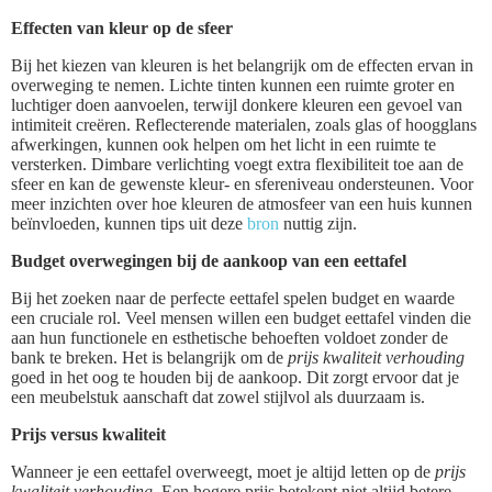
Effecten van kleur op de sfeer
Bij het kiezen van kleuren is het belangrijk om de effecten ervan in
overweging te nemen. Lichte tinten kunnen een ruimte groter en
luchtiger doen aanvoelen, terwijl donkere kleuren een gevoel van
intimiteit creëren. Reflecterende materialen, zoals glas of hoogglans
afwerkingen, kunnen ook helpen om het licht in een ruimte te
versterken. Dimbare verlichting voegt extra flexibiliteit toe aan de
sfeer en kan de gewenste kleur- en sfereniveau ondersteunen. Voor
meer inzichten over hoe kleuren de atmosfeer van een huis kunnen
beïnvloeden, kunnen tips uit deze
bron
nuttig zijn.
Budget overwegingen bij de aankoop van een eettafel
Bij het zoeken naar de perfecte eettafel spelen budget en waarde
een cruciale rol. Veel mensen willen een budget eettafel vinden die
aan hun functionele en esthetische behoeften voldoet zonder de
bank te breken. Het is belangrijk om de
prijs kwaliteit verhouding
goed in het oog te houden bij de aankoop. Dit zorgt ervoor dat je
een meubelstuk aanschaft dat zowel stijlvol als duurzaam is.
Prijs versus kwaliteit
Wanneer je een eettafel overweegt, moet je altijd letten op de
prijs
kwaliteit verhouding
. Een hogere prijs betekent niet altijd betere