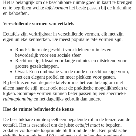
Het is belangrijk om de beschikbare ruimte goed in kaart te brengen
en te begrijpen welke
tafelvormen
het beste passen bij de inrichting
en behoeften.
Verschillende vormen van eettafels
Eettafels zijn verkrijgbaar in verschillende vormen, elk met zijn
eigen unieke kenmerken. De meest populaire tafelvormen zijn:
Rond: Uitermate geschikt voor kleinere ruimtes en
bevorderlijk voor een sociale sfeer.
Rechthoekig: Ideaal voor lange ruimtes en uitstekend voor
grotere gezelschappen.
Ovaal: Een combinatie van de ronde en rechthoekige vorm,
met een elegant profiel en meer plekken voor gasten.
Bij het kiezen van de juiste tafelvorm is het van belang om niet
alleen naar de stijl, maar ook naar de praktische mogelijkheden te
kijken. Sommige vormen kunnen beter passen bij een specifieke
ruimteplanning
en het dagelijks gebruik dan andere.
Hoe de ruimte beïnvloedt de keuze
De beschikbare ruimte speelt een bepalende rol in de keuze van de
eettafel. Het is essentieel om de juiste
eettafel maat
te bepalen,
zodat er voldoende loopruimte blijft rond de tafel. Een praktische
richtlijn is om minimaal 90 centimeter vrij te houden rondom de