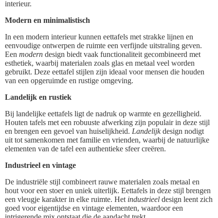
interieur.
Modern en minimalistisch
In een modern interieur kunnen eettafels met strakke lijnen en
eenvoudige ontwerpen de ruimte een verfijnde uitstraling geven.
Een
modern
design biedt vaak functionaliteit gecombineerd met
esthetiek, waarbij materialen zoals glas en metaal veel worden
gebruikt. Deze eettafel stijlen zijn ideaal voor mensen die houden
van een opgeruimde en rustige omgeving.
Landelijk en rustiek
Bij landelijke eettafels ligt de nadruk op warmte en gezelligheid.
Houten tafels met een robuuste afwerking zijn populair in deze stijl
en brengen een gevoel van huiselijkheid.
Landelijk
design nodigt
uit tot samenkomen met familie en vrienden, waarbij de natuurlijke
elementen van de tafel een authentieke sfeer creëren.
Industrieel en vintage
De industriële stijl combineert rauwe materialen zoals metaal en
hout voor een stoer en uniek uiterlijk. Eettafels in deze stijl brengen
een vleugje karakter in elke ruimte. Het
industrieel
design leent zich
goed voor eigentijdse en vintage elementen, waardoor een
intrigerende mix ontstaat die de aandacht trekt.