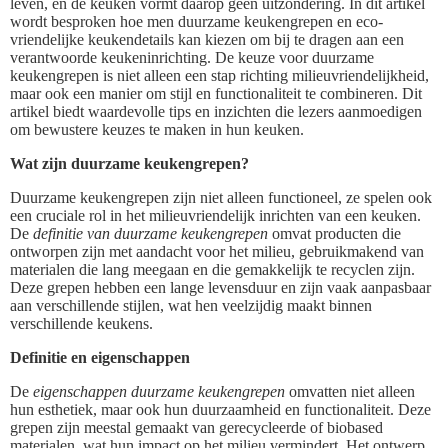
leven, en de keuken vormt daarop geen uitzondering. In dit artikel
wordt besproken hoe men duurzame keukengrepen en eco-
vriendelijke keukendetails kan kiezen om bij te dragen aan een
verantwoorde keukeninrichting. De keuze voor duurzame
keukengrepen is niet alleen een stap richting milieuvriendelijkheid,
maar ook een manier om stijl en functionaliteit te combineren. Dit
artikel biedt waardevolle tips en inzichten die lezers aanmoedigen
om bewustere keuzes te maken in hun keuken.
Wat zijn duurzame keukengrepen?
Duurzame keukengrepen zijn niet alleen functioneel, ze spelen ook
een cruciale rol in het milieuvriendelijk inrichten van een keuken.
De
definitie van duurzame keukengrepen
omvat producten die
ontworpen zijn met aandacht voor het milieu, gebruikmakend van
materialen die lang meegaan en die gemakkelijk te recyclen zijn.
Deze grepen hebben een lange levensduur en zijn vaak aanpasbaar
aan verschillende stijlen, wat hen veelzijdig maakt binnen
verschillende keukens.
Definitie en eigenschappen
De
eigenschappen duurzame keukengrepen
omvatten niet alleen
hun esthetiek, maar ook hun duurzaamheid en functionaliteit. Deze
grepen zijn meestal gemaakt van gerecycleerde of biobased
materialen, wat hun impact op het milieu vermindert. Het ontwerp