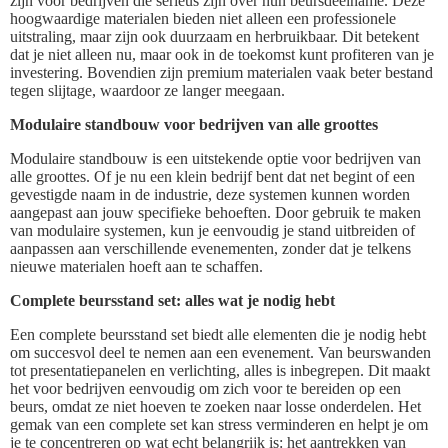
zijn voor bedrijven die serieus zijn over hun beursdeelname. Deze
hoogwaardige materialen bieden niet alleen een professionele
uitstraling, maar zijn ook duurzaam en herbruikbaar. Dit betekent
dat je niet alleen nu, maar ook in de toekomst kunt profiteren van je
investering. Bovendien zijn premium materialen vaak beter bestand
tegen slijtage, waardoor ze langer meegaan.
Modulaire standbouw voor bedrijven van alle groottes
Modulaire standbouw is een uitstekende optie voor bedrijven van
alle groottes. Of je nu een klein bedrijf bent dat net begint of een
gevestigde naam in de industrie, deze systemen kunnen worden
aangepast aan jouw specifieke behoeften. Door gebruik te maken
van modulaire systemen, kun je eenvoudig je stand uitbreiden of
aanpassen aan verschillende evenementen, zonder dat je telkens
nieuwe materialen hoeft aan te schaffen.
Complete beursstand set: alles wat je nodig hebt
Een complete beursstand set biedt alle elementen die je nodig hebt
om succesvol deel te nemen aan een evenement. Van beurswanden
tot presentatiepanelen en verlichting, alles is inbegrepen. Dit maakt
het voor bedrijven eenvoudig om zich voor te bereiden op een
beurs, omdat ze niet hoeven te zoeken naar losse onderdelen. Het
gemak van een complete set kan stress verminderen en helpt je om
je te concentreren op wat echt belangrijk is: het aantrekken van