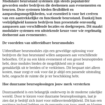
Modulaire beursstand systemen zijn steeds populairder
geworden onder bedrijven die deelnemen aan evenementen en
beurzen. Deze systemen bieden flexibiliteit en
aanpassingsmogelijkheden, wat essentieel is voor het creëren
van een aantrekkelijke en functionele beursstand. Dankzij hun
veelzijdigheid kunnen bedrijven hun presentatie eenvoudig
aanpassen aan verschillende locaties en doelgroepen. Dit maakt
modulaire systemen een uitstekende keuze voor wie regelmatig
deelneemt aan evenemente
n.
De voordelen van uitbreidbare beursmodules
Uitbreidbare beursmodules zijn een geweldige oplossing voor
bedrijven die hun beursstand willen aanpassen aan verschillende
behoeften. Of je nu een klein evenement of een groot beursoptreden
hebt, deze modules bieden de mogelijkheid om je stand
gemakkelijk uit te breiden of te verkleinen. Dit bespaart niet alleen
kosten, maar zorgt er ook voor dat je altijd een passende uitstraling
hebt, ongeacht de ruimte die je ter beschikking hebt.
Hoe duurzame beursoplossingen jouw merk versterken
Duurzaamheid is een belangrijk onderwerp in de moderne zakelijke
wereld. Door te kiezen voor duurzame beursoplossingen, laat je
zien dat je bedrijf zich inzet voor milieuvriendelijkheid. Dit kan een
positieve invloed hebben op de perceptie van jouw merk en klanten