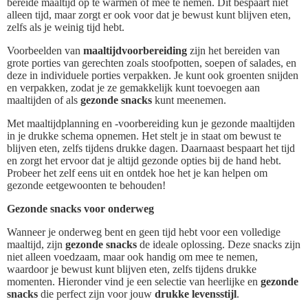
bereide maaltijd op te warmen of mee te nemen. Dit bespaart niet
alleen tijd, maar zorgt er ook voor dat je bewust kunt blijven eten,
zelfs als je weinig tijd hebt.
Voorbeelden van
maaltijdvoorbereiding
zijn het bereiden van
grote porties van gerechten zoals stoofpotten, soepen of salades, en
deze in individuele porties verpakken. Je kunt ook groenten snijden
en verpakken, zodat je ze gemakkelijk kunt toevoegen aan
maaltijden of als
gezonde snacks
kunt meenemen.
Met maaltijdplanning en -voorbereiding kun je gezonde maaltijden
in je drukke schema opnemen. Het stelt je in staat om bewust te
blijven eten, zelfs tijdens drukke dagen. Daarnaast bespaart het tijd
en zorgt het ervoor dat je altijd gezonde opties bij de hand hebt.
Probeer het zelf eens uit en ontdek hoe het je kan helpen om
gezonde eetgewoonten te behouden!
Gezonde snacks voor onderweg
Wanneer je onderweg bent en geen tijd hebt voor een volledige
maaltijd, zijn
gezonde snacks
de ideale oplossing. Deze snacks zijn
niet alleen voedzaam, maar ook handig om mee te nemen,
waardoor je bewust kunt blijven eten, zelfs tijdens drukke
momenten. Hieronder vind je een selectie van heerlijke en
gezonde
snacks
die perfect zijn voor jouw
drukke levensstijl
.