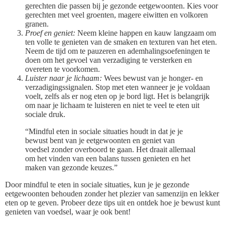
gerechten die passen bij je gezonde eetgewoonten. Kies voor
gerechten met veel groenten, magere eiwitten en volkoren
granen.
Proef en geniet:
Neem kleine happen en kauw langzaam om
ten volle te genieten van de smaken en texturen van het eten.
Neem de tijd om te pauzeren en ademhalingsoefeningen te
doen om het gevoel van verzadiging te versterken en
overeten te voorkomen.
Luister naar je lichaam:
Wees bewust van je honger- en
verzadigingssignalen. Stop met eten wanneer je je voldaan
voelt, zelfs als er nog eten op je bord ligt. Het is belangrijk
om naar je lichaam te luisteren en niet te veel te eten uit
sociale druk.
“Mindful eten in sociale situaties houdt in dat je je
bewust bent van je eetgewoonten en geniet van
voedsel zonder overboord te gaan. Het draait allemaal
om het vinden van een balans tussen genieten en het
maken van gezonde keuzes.”
Door mindful te eten in sociale situaties, kun je je gezonde
eetgewoonten behouden zonder het plezier van samenzijn en lekker
eten op te geven. Probeer deze tips uit en ontdek hoe je bewust kunt
genieten van voedsel, waar je ook bent!