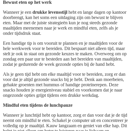
Bewust eten op het werk
Wanneer je een
drukke levensstijl
hebt en lange dagen op kantoor
doorbrengt, kan het soms een uitdaging zijn om bewust te blijven
eten. Maar met de juiste strategieën kun je nog steeds gezonde
maaltijden meenemen naar je werk en mindful eten, zelfs als je
onder tijdsdruk staat.
Een handige tip is om vooruit te plannen en je maaltijden voor de
hele werkweek voor te bereiden. Dit bespaart niet alleen tijd, maar
stelt je ook in staat om gezonde keuzes te maken. Overweeg om op
zondag een paar uur te besteden aan het bereiden van maaltijden,
zodat je gedurende de week gezonde opties bij de hand hebt.
Als je geen tijd hebt om elke maaltijd voor te bereiden, zorg er dan
voor dat je altijd gezonde snacks bij je hebt. Denk aan moerbeien,
gehakte groenten met hummus of handige proteïnerepen. Deze
snacks houden je energieniveau stabiel en voorkomen dat je naar
ongezonde opties grijpt tijdens een drukke werkdag.
Mindful eten tijdens de lunchpauze
Wanneer je lunchtijd hebt op kantoor, zorg er dan voor dat je de tijd
neemt om mindful te eten. Schakel je computer uit en concentreer je
volledig op je maaltijd. Kauw langzaam en geniet van elke hap. Dit
helpt je niet alleen om beter te luisteren naar je lichaam en