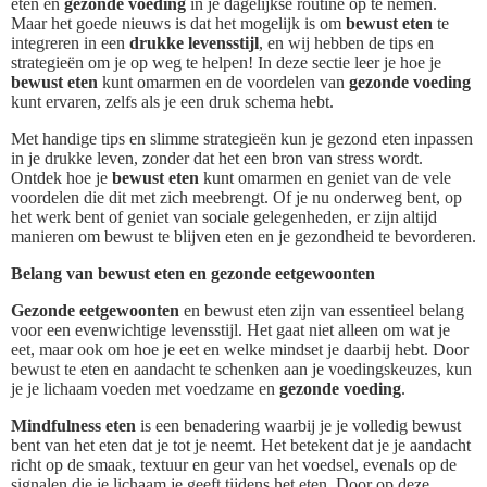
eten en
gezonde voeding
in je dagelijkse routine op te nemen.
Maar het goede nieuws is dat het mogelijk is om
bewust eten
te
integreren in een
drukke levensstijl
, en wij hebben de tips en
strategieën om je op weg te helpen! In deze sectie leer je hoe je
bewust eten
kunt omarmen en de voordelen van
gezonde voeding
kunt ervaren, zelfs als je een druk schema hebt.
Met handige tips en slimme strategieën kun je gezond eten inpassen
in je drukke leven, zonder dat het een bron van stress wordt.
Ontdek hoe je
bewust eten
kunt omarmen en geniet van de vele
voordelen die dit met zich meebrengt. Of je nu onderweg bent, op
het werk bent of geniet van sociale gelegenheden, er zijn altijd
manieren om bewust te blijven eten en je gezondheid te bevorderen.
Belang van bewust eten en gezonde eetgewoonten
Gezonde eetgewoonten
en bewust eten zijn van essentieel belang
voor een evenwichtige levensstijl. Het gaat niet alleen om wat je
eet, maar ook om hoe je eet en welke mindset je daarbij hebt. Door
bewust te eten en aandacht te schenken aan je voedingskeuzes, kun
je je lichaam voeden met voedzame en
gezonde voeding
.
Mindfulness eten
is een benadering waarbij je je volledig bewust
bent van het eten dat je tot je neemt. Het betekent dat je je aandacht
richt op de smaak, textuur en geur van het voedsel, evenals op de
signalen die je lichaam je geeft tijdens het eten. Door op deze