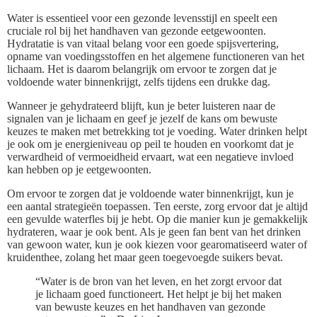
Water is essentieel voor een gezonde levensstijl en speelt een
cruciale rol bij het handhaven van gezonde eetgewoonten.
Hydratatie is van vitaal belang voor een goede spijsvertering,
opname van voedingsstoffen en het algemene functioneren van het
lichaam. Het is daarom belangrijk om ervoor te zorgen dat je
voldoende water binnenkrijgt, zelfs tijdens een drukke dag.
Wanneer je gehydrateerd blijft, kun je beter luisteren naar de
signalen van je lichaam en geef je jezelf de kans om bewuste
keuzes te maken met betrekking tot je voeding. Water drinken helpt
je ook om je energieniveau op peil te houden en voorkomt dat je
verwardheid of vermoeidheid ervaart, wat een negatieve invloed
kan hebben op je eetgewoonten.
Om ervoor te zorgen dat je voldoende water binnenkrijgt, kun je
een aantal strategieën toepassen. Ten eerste, zorg ervoor dat je altijd
een gevulde waterfles bij je hebt. Op die manier kun je gemakkelijk
hydrateren, waar je ook bent. Als je geen fan bent van het drinken
van gewoon water, kun je ook kiezen voor gearomatiseerd water of
kruidenthee, zolang het maar geen toegevoegde suikers bevat.
“Water is de bron van het leven, en het zorgt ervoor dat
je lichaam goed functioneert. Het helpt je bij het maken
van bewuste keuzes en het handhaven van gezonde