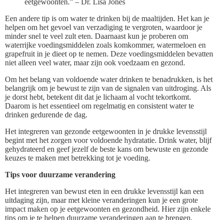
eetgewoonten.” – Dr. Lisa Jones
Een andere tip is om water te drinken bij de maaltijden. Het kan je
helpen om het gevoel van verzadiging te vergroten, waardoor je
minder snel te veel zult eten. Daarnaast kun je proberen om
waterrijke voedingsmiddelen zoals komkommer, watermeloen en
grapefruit in je dieet op te nemen. Deze voedingsmiddelen bevatten
niet alleen veel water, maar zijn ook voedzaam en gezond.
Om het belang van voldoende water drinken te benadrukken, is het
belangrijk om je bewust te zijn van de signalen van uitdroging. Als
je dorst hebt, betekent dit dat je lichaam al vocht tekortkomt.
Daarom is het essentieel om regelmatig en consistent water te
drinken gedurende de dag.
Het integreren van gezonde eetgewoonten in je drukke levensstijl
begint met het zorgen voor voldoende hydratatie. Drink water, blijf
gehydrateerd en geef jezelf de beste kans om bewuste en gezonde
keuzes te maken met betrekking tot je voeding.
Tips voor duurzame verandering
Het integreren van bewust eten in een drukke levensstijl kan een
uitdaging zijn, maar met kleine veranderingen kun je een grote
impact maken op je eetgewoonten en gezondheid. Hier zijn enkele
tips om je te helpen duurzame veranderingen aan te brengen.