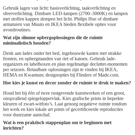
Gebruik lagen van licht: basisverlichting, taakverlichting en
sfeerverlichting. Dimbare LED-lampen (2700–3000K) en lampen
met stoffen kappen dempen het licht. Philips Hue of dimbare
armaturen van Muuto en IKEA bieden flexibele opties voor
avondroutines.
Wat zijn slimme opbergoplossingen die de ruimte
minimalistisch houden?
Denk aan lades onder het bed, ingebouwde kasten met strakke
fronten, en opbergmanden van riet of katoen. Gebruik lade-
organizers en labelboxen en plan regelmatige declutter-momenten
per seizoen. Betaalbare oplossingen zijn te vinden bij IKEA,
HEMA en Kwantum; designopties bij Flinders of Made.com.
Hoe kies je kunst en decor zonder de ruimte te druk te maken?
Houd het bij één of twee rustgevende kunstwerken of een groot,
onopvallend spiegeloppervlak. Kies grafische prints in beperkte
kleuren of zwart-witfoto’s. Laat genoeg negatieve ruimte rondom
het werk en kies lokale art prints of gecertificeerde reproducties
voor duurzame aanschaf.
Wat is een praktisch stappenplan om te beginnen met
inrichten?