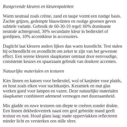
Rustgevende kleuren en kleurenpaletten
Warm neutraal zoals crème, zand en taupe vormt een rustige basis.
Zachte grijzen, gedempte blauwtinten en rustige groenen geven
subtiele variatie. Gebruik de 60-30-10 regel: 60% dominante
neutrale achtergrond, 30% secundaire kleur in bedtextiel of
gordijnen, 10% accentkleur in accessoires.
Daglicht laat kleuren anders lijken dan warm kunstlicht. Test stalen
bij ochtendlicht en avondlicht om zeker te zijn van het gewenste
effect. Een serene kleuren slaapkamer ontstaat door eenvoudige,
consistente keuzes en spaarzaam gebruik van donkere accenten.
Natuurlijke materialen en texturen
Kies linnen en katoen voor bedtextiel, wol of kasjmier voor plaids,
en hout zoals eiken voor nachtkastjes. Keramiek en mat glas
werken goed voor lampen en vazen. Deze natuurlijke materialen
slaapkamer combineert ademend vermogen met duurzaamheid.
Mix gladde en ruwe texturen om diepte te creëren zonder drukte.
Een linnen dekbedovertrek naast een grof gebreide mand geeft
textuur en rust. Houd glans laag; matte oppervlakken reflecteren
minder licht en versterken een stille sfeer.