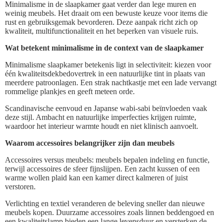
Minimalisme in de slaapkamer gaat verder dan lege muren en
weinig meubels. Het draait om een bewuste keuze voor items die
rust en gebruiksgemak bevorderen. Deze aanpak richt zich op
kwaliteit, multifunctionaliteit en het beperken van visuele ruis.
Wat betekent minimalisme in de context van de slaapkamer
Minimalisme slaapkamer betekenis ligt in selectiviteit: kiezen voor
één kwaliteitsdekbedovertrek in een natuurlijke tint in plaats van
meerdere patroonlagen. Een strak nachtkastje met een lade vervangt
rommelige plankjes en geeft meteen orde.
Scandinavische eenvoud en Japanse wabi-sabi beïnvloeden vaak
deze stijl. Ambacht en natuurlijke imperfecties krijgen ruimte,
waardoor het interieur warmte houdt en niet klinisch aanvoelt.
Waarom accessoires belangrijker zijn dan meubels
Accessoires versus meubels: meubels bepalen indeling en functie,
terwijl accessoires de sfeer fijnslijpen. Een zacht kussen of een
warme wollen plaid kan een kamer direct kalmeren of juist
verstoren.
Verlichting en textiel veranderen de beleving sneller dan nieuwe
meubels kopen. Duurzame accessoires zoals linnen beddengoed en
een kwaliteitslamp bieden een lange levensduur en versterken de