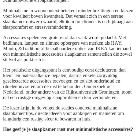
Scandinavische en Japandi-stijlen.
Minimalisme in wooncontext betekent minder bezittingen en kiezen
voor kwaliteit boven kwantiteit. Dat vertaalt zich in een serene
slaapkamer ontwerp waarbij elk item functioneel is en bijdraagt aan
slaapcomfort en stressvermindering.
Accessoires spelen een grotere rol dan vaak wordt gedacht. Met
bedlinnen, lampen en slimme opbergers van merken als HAY,
Muuto, &Tradition of betaalbaardere opties van IKEA kan iemand
een minimalistische accessoires slaapkamer samenstellen die zowel
stijlvol als praktisch is.
Het praktische uitgangspunt is eenvoudig: eerst declutteren, dan
kleur- en materiaalkeuze bepalen, daarna enkele zorgvuldig
geselecteerde accessoires toevoegen en tot slot onderhoud en
rituelen invoeren om de rust te behouden. Onderzoek uit
Nederland, onder andere van de Rijksuniversiteit Groningen, toont
dat een rustige omgeving slaapproblemen kan verminderen.
De lezer krijgt in de volgende secties concrete minimalisme
slaapkamer tips, directe ideeën voor aankopen en manieren om
langdurig een rustige sfeer te bewaren in huis.
Hoe geef je je slaapkamer rust met minimalistische accessoires?