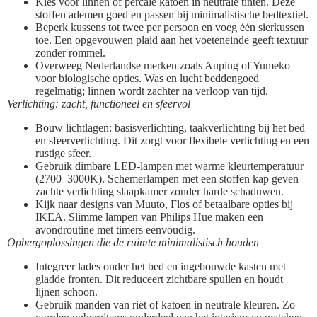
Kies voor linnen of percale katoen in neutrale tinten. Deze
stoffen ademen goed en passen bij minimalistische bedtextiel.
Beperk kussens tot twee per persoon en voeg één sierkussen
toe. Een opgevouwen plaid aan het voeteneinde geeft textuur
zonder rommel.
Overweeg Nederlandse merken zoals Auping of Yumeko
voor biologische opties. Was en lucht beddengoed
regelmatig; linnen wordt zachter na verloop van tijd.
Verlichting: zacht, functioneel en sfeervol
Bouw lichtlagen: basisverlichting, taakverlichting bij het bed
en sfeerverlichting. Dit zorgt voor flexibele verlichting en een
rustige sfeer.
Gebruik dimbare LED-lampen met warme kleurtemperatuur
(2700–3000K). Schemerlampen met een stoffen kap geven
zachte verlichting slaapkamer zonder harde schaduwen.
Kijk naar designs van Muuto, Flos of betaalbare opties bij
IKEA. Slimme lampen van Philips Hue maken een
avondroutine met timers eenvoudig.
Opbergoplossingen die de ruimte minimalistisch houden
Integreer lades onder het bed en ingebouwde kasten met
gladde fronten. Dit reduceert zichtbare spullen en houdt
lijnen schoon.
Gebruik manden van riet of katoen in neutrale kleuren. Zo