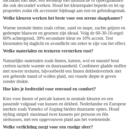
nachtkast met lade, een leeslamp met dimfunctie of opbergmanden
die ook decoratief werken. Houd het kleurenpalet beperkt en let op
proporties zodat elk accessoire bijdraagt aan rust en gebruiksgemak.
Welke kleuren werken het beste voor een serene slaapkamer?
Warme neutrale tinten zoals crème, zand en taupe, zachte grijzen en
gedempte blauwen en groenen zijn ideaal. Volg de 60-30-10-regel:
60% achtergrond, 30% secundaire kleur en 10% accent. Test
kleurstalen bij daglicht en avondlicht om zeker te zijn van het effect.
Welke materialen en texturen versterken rust?
Natuurlijke materialen zoals linnen, katoen, wol en massief hout
creëren tactiele warmte en duurzaamheid. Combineer gladde stoffen
met ruwere texturen, bijvoorbeeld een linnen dekbedovertrek met
een gebreide mand of wollen plaid, om visuele diepte te geven
zonder drukte.
Hoe kies je bedtextiel voor eenvoud en comfort?
Kies voor linnen of percale katoen in neutrale kleuren en een
passende vulgraad van kussen en dekbed. Nederlandse en Europese
merken zoals Yumeko of Auping bieden duurzame opties. Houd
styling simpel: maximaal twee kussens per persoon en één
sierkussen, met een opgevouwen plaid aan het voeteneinde.
Welke verlichting zorgt voor een rustige sfeer?