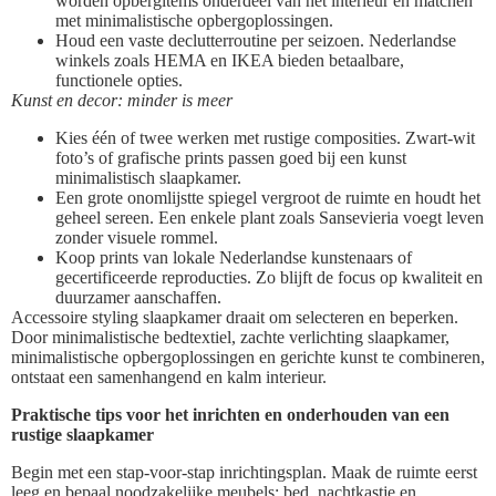
worden opbergitems onderdeel van het interieur en matchen
met minimalistische opbergoplossingen.
Houd een vaste declutterroutine per seizoen. Nederlandse
winkels zoals HEMA en IKEA bieden betaalbare,
functionele opties.
Kunst en decor: minder is meer
Kies één of twee werken met rustige composities. Zwart-wit
foto’s of grafische prints passen goed bij een kunst
minimalistisch slaapkamer.
Een grote onomlijstte spiegel vergroot de ruimte en houdt het
geheel sereen. Een enkele plant zoals Sansevieria voegt leven
zonder visuele rommel.
Koop prints van lokale Nederlandse kunstenaars of
gecertificeerde reproducties. Zo blijft de focus op kwaliteit en
duurzamer aanschaffen.
Accessoire styling slaapkamer draait om selecteren en beperken.
Door minimalistische bedtextiel, zachte verlichting slaapkamer,
minimalistische opbergoplossingen en gerichte kunst te combineren,
ontstaat een samenhangend en kalm interieur.
Praktische tips voor het inrichten en onderhouden van een
rustige slaapkamer
Begin met een stap-voor-stap inrichtingsplan. Maak de ruimte eerst
leeg en bepaal noodzakelijke meubels: bed, nachtkastje en