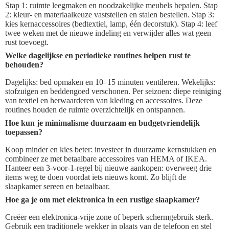
Stap 1: ruimte leegmaken en noodzakelijke meubels bepalen. Stap
2: kleur- en materiaalkeuze vaststellen en stalen bestellen. Stap 3:
kies kernaccessoires (bedtextiel, lamp, één decorstuk). Stap 4: leef
twee weken met de nieuwe indeling en verwijder alles wat geen
rust toevoegt.
Welke dagelijkse en periodieke routines helpen rust te
behouden?
Dagelijks: bed opmaken en 10–15 minuten ventileren. Wekelijks:
stofzuigen en beddengoed verschonen. Per seizoen: diepe reiniging
van textiel en herwaarderen van kleding en accessoires. Deze
routines houden de ruimte overzichtelijk en ontspannen.
Hoe kun je minimalisme duurzaam en budgetvriendelijk
toepassen?
Koop minder en kies beter: investeer in duurzame kernstukken en
combineer ze met betaalbare accessoires van HEMA of IKEA.
Hanteer een 3-voor-1-regel bij nieuwe aankopen: overweeg drie
items weg te doen voordat iets nieuws komt. Zo blijft de
slaapkamer sereen en betaalbaar.
Hoe ga je om met elektronica in een rustige slaapkamer?
Creëer een elektronica-vrije zone of beperk schermgebruik sterk.
Gebruik een traditionele wekker in plaats van de telefoon en stel