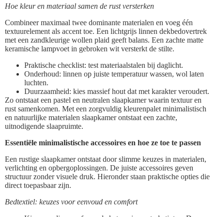
Hoe kleur en materiaal samen de rust versterken
Combineer maximaal twee dominante materialen en voeg één
textuurelement als accent toe. Een lichtgrijs linnen dekbedovertrek
met een zandkleurige wollen plaid geeft balans. Een zachte matte
keramische lampvoet in gebroken wit versterkt de stilte.
Praktische checklist: test materiaalstalen bij daglicht.
Onderhoud: linnen op juiste temperatuur wassen, wol laten
luchten.
Duurzaamheid: kies massief hout dat met karakter veroudert.
Zo ontstaat een pastel en neutralen slaapkamer waarin textuur en
rust samenkomen. Met een zorgvuldig kleurenpalet minimalistisch
en natuurlijke materialen slaapkamer ontstaat een zachte,
uitnodigende slaapruimte.
Essentiële minimalistische accessoires en hoe ze toe te passen
Een rustige slaapkamer ontstaat door slimme keuzes in materialen,
verlichting en opbergoplossingen. De juiste accessoires geven
structuur zonder visuele druk. Hieronder staan praktische opties die
direct toepasbaar zijn.
Bedtextiel: keuzes voor eenvoud en comfort