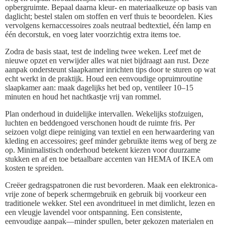
opbergruimte. Bepaal daarna kleur- en materiaalkeuze op basis van
daglicht; bestel stalen om stoffen en verf thuis te beoordelen. Kies
vervolgens kernaccessoires zoals neutraal bedtextiel, één lamp en
één decorstuk, en voeg later voorzichtig extra items toe.
Zodra de basis staat, test de indeling twee weken. Leef met de
nieuwe opzet en verwijder alles wat niet bijdraagt aan rust. Deze
aanpak ondersteunt slaapkamer inrichten tips door te sturen op wat
echt werkt in de praktijk. Houd een eenvoudige opruimroutine
slaapkamer aan: maak dagelijks het bed op, ventileer 10–15
minuten en houd het nachtkastje vrij van rommel.
Plan onderhoud in duidelijke intervallen. Wekelijks stofzuigen,
luchten en beddengoed verschonen houdt de ruimte fris. Per
seizoen volgt diepe reiniging van textiel en een herwaardering van
kleding en accessoires; geef minder gebruikte items weg of berg ze
op. Minimalistisch onderhoud betekent kiezen voor duurzame
stukken en af en toe betaalbare accenten van HEMA of IKEA om
kosten te spreiden.
Creëer gedragspatronen die rust bevorderen. Maak een elektronica-
vrije zone of beperk schermgebruik en gebruik bij voorkeur een
traditionele wekker. Stel een avondritueel in met dimlicht, lezen en
een vleugje lavendel voor ontspanning. Een consistente,
eenvoudige aanpak—minder spullen, beter gekozen materialen en