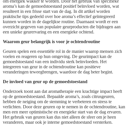
om energiek wakker te worden. Door het gebruik van specifieke
aroma’s kan de gemoedstoestand positief beïnvloed worden, wat
resulteert in een frisse start van de dag. In dit artikel worden
praktische tips gedeeld over hoe aroma’s effectief geïntegreerd
kunnen worden in de dagelijkse routine. Daarnaast wordt er een
overzicht gegeven van populaire geurproducten die bijdragen aan
een unieke geurervaring en een energieke ochtend.
Waarom geur belangrijk is voor je ochtendroutine
Geuren spelen een essentiële rol in de manier waarop mensen zich
voelen en reageren op hun omgeving. De geurimpact kan de
gemoedstoestand van een individu sterk beïnvloeden. Het
integreren van geur in de ochtendroutine kan positieve
veranderingen teweegbrengen, waardoor de dag beter begint.
De invloed van geur op de gemoedstoestand
Onderzoek toont aan dat aromatherapie een krachtige impact heeft
op de gemoedstoestand. Bepaalde aroma’s, zoals citrusgeuren,
hebben de neiging om de stemming te verbeteren en stress te
verlichten. Door deze geuren op te nemen in de ochtendroutine, kan
men een meer optimistische en energieke start van de dag ervaren.
Het gebruik van geuren kan dus niet alleen de sfeer om je heen
veranderen, maar ook je interne gemoedstoestand versterken.