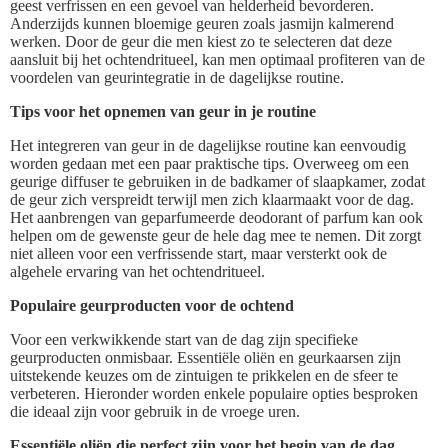
geest verfrissen en een gevoel van helderheid bevorderen.
Anderzijds kunnen bloemige geuren zoals jasmijn kalmerend
werken. Door de geur die men kiest zo te selecteren dat deze
aansluit bij het ochtendritueel, kan men optimaal profiteren van de
voordelen van geurintegratie in de dagelijkse routine.
Tips voor het opnemen van geur in je routine
Het integreren van geur in de dagelijkse routine kan eenvoudig
worden gedaan met een paar praktische tips. Overweeg om een
geurige diffuser te gebruiken in de badkamer of slaapkamer, zodat
de geur zich verspreidt terwijl men zich klaarmaakt voor de dag.
Het aanbrengen van geparfumeerde deodorant of parfum kan ook
helpen om de gewenste geur de hele dag mee te nemen. Dit zorgt
niet alleen voor een verfrissende start, maar versterkt ook de
algehele ervaring van het ochtendritueel.
Populaire geurproducten voor de ochtend
Voor een verkwikkende start van de dag zijn specifieke
geurproducten onmisbaar. Essentiële oliën en geurkaarsen zijn
uitstekende keuzes om de zintuigen te prikkelen en de sfeer te
verbeteren. Hieronder worden enkele populaire opties besproken
die ideaal zijn voor gebruik in de vroege uren.
Essentiële oliën die perfect zijn voor het begin van de dag