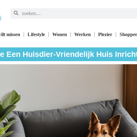
ilt missen
Lifestyle
Wonen
Werken
Plezier
Shoppe
e Een Huisdier-Vriendelijk Huis Inrich