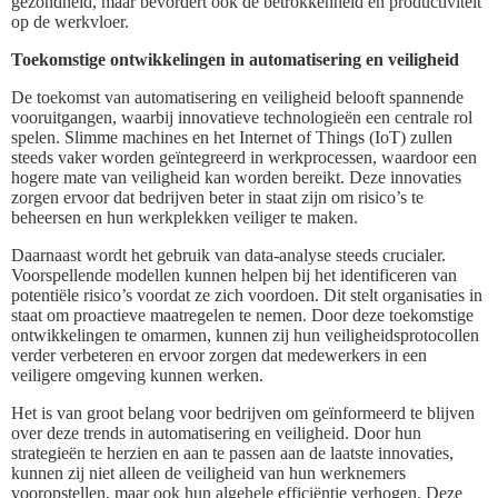
gezondheid, maar bevordert ook de betrokkenheid en productiviteit
op de werkvloer.
Toekomstige ontwikkelingen in automatisering en veiligheid
De toekomst van automatisering en veiligheid belooft spannende
vooruitgangen, waarbij innovatieve technologieën een centrale rol
spelen. Slimme machines en het Internet of Things (IoT) zullen
steeds vaker worden geïntegreerd in werkprocessen, waardoor een
hogere mate van veiligheid kan worden bereikt. Deze innovaties
zorgen ervoor dat bedrijven beter in staat zijn om risico’s te
beheersen en hun werkplekken veiliger te maken.
Daarnaast wordt het gebruik van data-analyse steeds crucialer.
Voorspellende modellen kunnen helpen bij het identificeren van
potentiële risico’s voordat ze zich voordoen. Dit stelt organisaties in
staat om proactieve maatregelen te nemen. Door deze toekomstige
ontwikkelingen te omarmen, kunnen zij hun veiligheidsprotocollen
verder verbeteren en ervoor zorgen dat medewerkers in een
veiligere omgeving kunnen werken.
Het is van groot belang voor bedrijven om geïnformeerd te blijven
over deze trends in automatisering en veiligheid. Door hun
strategieën te herzien en aan te passen aan de laatste innovaties,
kunnen zij niet alleen de veiligheid van hun werknemers
vooropstellen, maar ook hun algehele efficiëntie verhogen. Deze