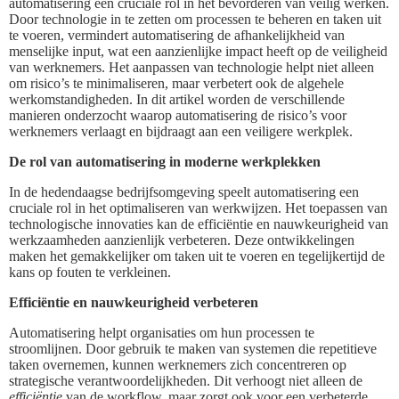
automatisering een cruciale rol in het bevorderen van veilig werken.
Door technologie in te zetten om processen te beheren en taken uit
te voeren, vermindert automatisering de afhankelijkheid van
menselijke input, wat een aanzienlijke impact heeft op de veiligheid
van werknemers. Het aanpassen van technologie helpt niet alleen
om risico’s te minimaliseren, maar verbetert ook de algehele
werkomstandigheden. In dit artikel worden de verschillende
manieren onderzocht waarop automatisering de risico’s voor
werknemers verlaagt en bijdraagt aan een veiligere werkplek.
De rol van automatisering in moderne werkplekken
In de hedendaagse bedrijfsomgeving speelt automatisering een
cruciale rol in het optimaliseren van werkwijzen. Het toepassen van
technologische innovaties kan de efficiëntie en nauwkeurigheid van
werkzaamheden aanzienlijk verbeteren. Deze ontwikkelingen
maken het gemakkelijker om taken uit te voeren en tegelijkertijd de
kans op fouten te verkleinen.
Efficiëntie en nauwkeurigheid verbeteren
Automatisering helpt organisaties om hun processen te
stroomlijnen. Door gebruik te maken van systemen die repetitieve
taken overnemen, kunnen werknemers zich concentreren op
strategische verantwoordelijkheden. Dit verhoogt niet alleen de
efficiëntie
van de workflow, maar zorgt ook voor een verbeterde