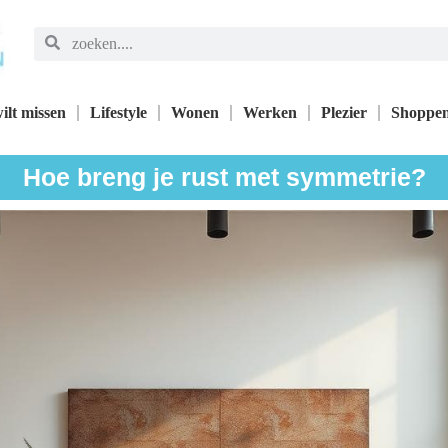
ilt missen
Lifestyle
Wonen
Werken
Plezier
Shoppe
Hoe breng je rust met symmetrie?