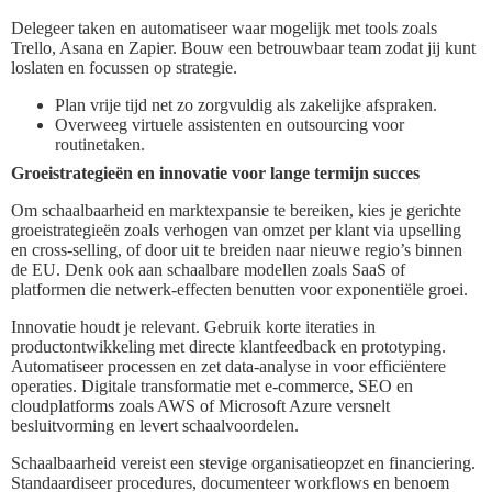
Delegeer taken en automatiseer waar mogelijk met tools zoals
Trello, Asana en Zapier. Bouw een betrouwbaar team zodat jij kunt
loslaten en focussen op strategie.
Plan vrije tijd net zo zorgvuldig als zakelijke afspraken.
Overweeg virtuele assistenten en outsourcing voor
routinetaken.
Groeistrategieën en innovatie voor lange termijn succes
Om schaalbaarheid en marktexpansie te bereiken, kies je gerichte
groeistrategieën zoals verhogen van omzet per klant via upselling
en cross-selling, of door uit te breiden naar nieuwe regio’s binnen
de EU. Denk ook aan schaalbare modellen zoals SaaS of
platformen die netwerk-effecten benutten voor exponentiële groei.
Innovatie houdt je relevant. Gebruik korte iteraties in
productontwikkeling met directe klantfeedback en prototyping.
Automatiseer processen en zet data-analyse in voor efficiëntere
operaties. Digitale transformatie met e-commerce, SEO en
cloudplatforms zoals AWS of Microsoft Azure versnelt
besluitvorming en levert schaalvoordelen.
Schaalbaarheid vereist een stevige organisatieopzet en financiering.
Standaardiseer procedures, documenteer workflows en benoem