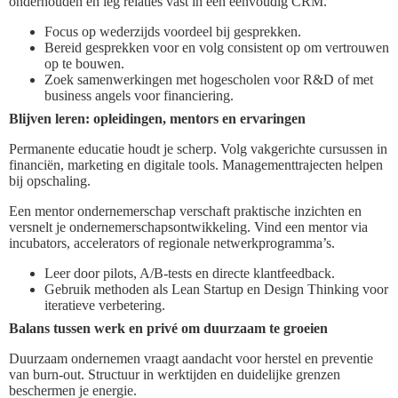
onderhouden en leg relaties vast in een eenvoudig CRM.
Focus op wederzijds voordeel bij gesprekken.
Bereid gesprekken voor en volg consistent op om vertrouwen
op te bouwen.
Zoek samenwerkingen met hogescholen voor R&D of met
business angels voor financiering.
Blijven leren: opleidingen, mentors en ervaringen
Permanente educatie houdt je scherp. Volg vakgerichte cursussen in
financiën, marketing en digitale tools. Managementtrajecten helpen
bij opschaling.
Een mentor ondernemerschap verschaft praktische inzichten en
versnelt je ondernemerschapsontwikkeling. Vind een mentor via
incubators, accelerators of regionale netwerkprogramma’s.
Leer door pilots, A/B-tests en directe klantfeedback.
Gebruik methoden als Lean Startup en Design Thinking voor
iteratieve verbetering.
Balans tussen werk en privé om duurzaam te groeien
Duurzaam ondernemen vraagt aandacht voor herstel en preventie
van burn-out. Structuur in werktijden en duidelijke grenzen
beschermen je energie.