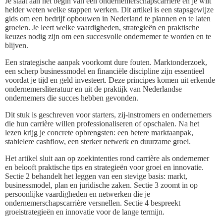
Je staat aan het begin van een ondernemerschapscarrière en je wilt
helder weten welke stappen werken. Dit artikel is een stapsgewijze
gids om een bedrijf opbouwen in Nederland te plannen en te laten
groeien. Je leert welke vaardigheden, strategieën en praktische
keuzes nodig zijn om een succesvolle ondernemer te worden en te
blijven.
Een strategische aanpak voorkomt dure fouten. Marktonderzoek,
een scherp businessmodel en financiële discipline zijn essentieel
voordat je tijd en geld investeert. Deze principes komen uit erkende
ondernemersliteratuur en uit de praktijk van Nederlandse
ondernemers die succes hebben gevonden.
Dit stuk is geschreven voor starters, zij-instromers en ondernemers
die hun carrière willen professionaliseren of opschalen. Na het
lezen krijg je concrete opbrengsten: een betere marktaanpak,
stabielere cashflow, een sterker netwerk en duurzame groei.
Het artikel sluit aan op zoekintenties rond carrière als ondernemer
en belooft praktische tips en strategieën voor groei en innovatie.
Sectie 2 behandelt het leggen van een stevige basis: markt,
businessmodel, plan en juridische zaken. Sectie 3 zoomt in op
persoonlijke vaardigheden en netwerken die je
ondernemerschapscarrière versnellen. Sectie 4 bespreekt
groeistrategieën en innovatie voor de lange termijn.