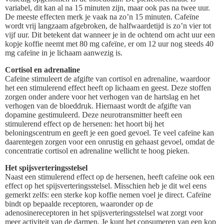
variabel, dit kan al na 15 minuten zijn, maar ook pas na twee uur.
De meeste effecten merk je vaak na zo’n 15 minuten. Cafeïne
wordt vrij langzaam afgebroken, de halfwaardetijd is zo’n vier tot
vijf uur. Dit betekent dat wanneer je in de ochtend om acht uur een
kopje koffie neemt met 80 mg cafeïne, er om 12 uur nog steeds 40
mg cafeïne in je lichaam aanwezig is.
Cortisol en adrenaline
Cafeïne stimuleert de afgifte van cortisol en adrenaline, waardoor
het een stimulerend effect heeft op lichaam en geest. Deze stoffen
zorgen onder andere voor het verhogen van de hartslag en het
verhogen van de bloeddruk. Hiernaast wordt de afgifte van
dopamine gestimuleerd. Deze neurotransmitter heeft een
stimulerend effect op de hersenen: het hoort bij het
beloningscentrum en geeft je een goed gevoel. Te veel cafeïne kan
daarentegen zorgen voor een onrustig en gehaast gevoel, omdat de
concentratie cortisol en adrenaline wellicht te hoog pieken.
Het spijsverteringsstelsel
Naast een stimulerend effect op de hersenen, heeft cafeïne ook een
effect op het spijsverteringsstelsel. Misschien heb je dit wel eens
gemerkt zelfs: een sterke kop koffie nemen voel je direct. Cafeïne
bindt op bepaalde receptoren, waaronder op de
adenosinereceptoren in het spijsverteringsstelsel wat zorgt voor
meer activiteit van de darmen. Je kunt het consumeren van een kop