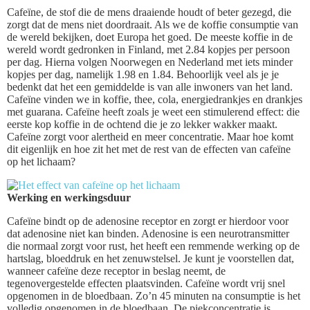
Cafeïne, de stof die de mens draaiende houdt of beter gezegd, die
zorgt dat de mens niet doordraait. Als we de koffie consumptie van
de wereld bekijken, doet Europa het goed. De meeste koffie in de
wereld wordt gedronken in Finland, met 2.84 kopjes per persoon
per dag. Hierna volgen Noorwegen en Nederland met iets minder
kopjes per dag, namelijk 1.98 en 1.84. Behoorlijk veel als je je
bedenkt dat het een gemiddelde is van alle inwoners van het land.
Cafeïne vinden we in koffie, thee, cola, energiedrankjes en drankjes
met guarana. Cafeïne heeft zoals je weet een stimulerend effect: die
eerste kop koffie in de ochtend die je zo lekker wakker maakt.
Cafeïne zorgt voor alertheid en meer concentratie. Maar hoe komt
dit eigenlijk en hoe zit het met de rest van de effecten van cafeïne
op het lichaam?
Werking en werkingsduur
Cafeïne bindt op de adenosine receptor en zorgt er hierdoor voor
dat adenosine niet kan binden. Adenosine is een neurotransmitter
die normaal zorgt voor rust, het heeft een remmende werking op de
hartslag, bloeddruk en het zenuwstelsel. Je kunt je voorstellen dat,
wanneer cafeïne deze receptor in beslag neemt, de
tegenovergestelde effecten plaatsvinden. Cafeïne wordt vrij snel
opgenomen in de bloedbaan. Zo’n 45 minuten na consumptie is het
volledig opgenomen in de bloedbaan. De piekconcentratie is