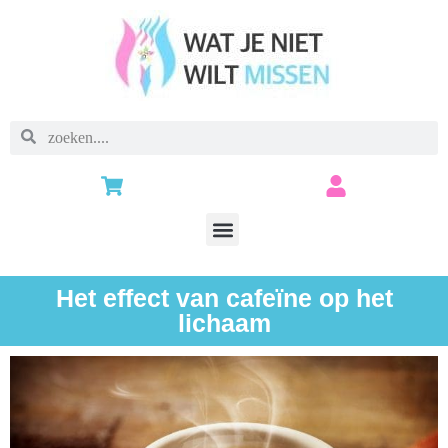
Het effect van cafeïne op het
lichaam