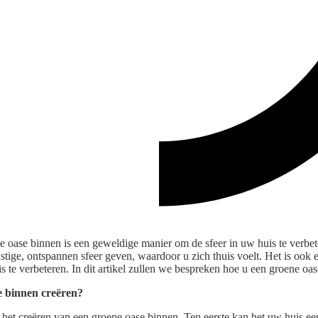
e oase binnen is een geweldige manier om de sfeer in uw huis te verbe
stige, ontspannen sfeer geven, waardoor u zich thuis voelt. Het is oo
is te verbeteren. In dit artikel zullen we bespreken hoe u een groene oa
 binnen creëren?
 het creëren van een groene oase binnen. Ten eerste kan het uw huis ee