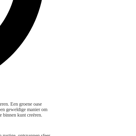
teren. Een groene oase
k een geweldige manier om
se binnen kunt creëren.
n rustige, ontspannen sfeer