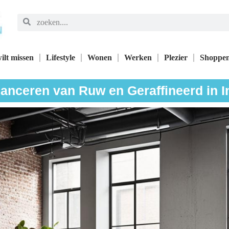
ilt missen
Lifestyle
Wonen
Werken
Plezier
Shoppe
anceren van Ruw en Geraffineerd in I