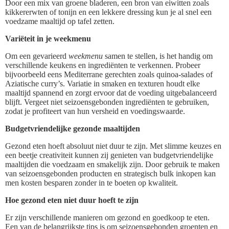
Door een mix van groene bladeren, een bron van eiwitten zoals
kikkererwten of tonijn en een lekkere dressing kun je al snel een
voedzame maaltijd op tafel zetten.
Variëteit in je weekmenu
Om een gevarieerd
weekmenu
samen te stellen, is het handig om
verschillende keukens en ingrediënten te verkennen. Probeer
bijvoorbeeld eens Mediterrane gerechten zoals quinoa-salades of
Aziatische curry’s. Variatie in smaken en texturen houdt elke
maaltijd spannend en zorgt ervoor dat de voeding uitgebalanceerd
blijft. Vergeet niet seizoensgebonden ingrediënten te gebruiken,
zodat je profiteert van hun versheid en voedingswaarde.
Budgetvriendelijke gezonde maaltijden
Gezond eten hoeft absoluut niet duur te zijn. Met slimme keuzes en
een beetje creativiteit kunnen zij genieten van budgetvriendelijke
maaltijden die voedzaam en smakelijk zijn. Door gebruik te maken
van seizoensgebonden producten en strategisch bulk inkopen kan
men kosten besparen zonder in te boeten op kwaliteit.
Hoe gezond eten niet duur hoeft te zijn
Er zijn verschillende manieren om gezond en goedkoop te eten.
Een van de belangrijkste tips is om seizoensgebonden groenten en