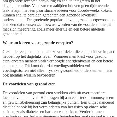
om gezonde recepten eenvoudig en snel te integreren in het
dagelijks routine. Voedzame maaltijden hoeven geen tijdrovende
taak te zijn; met een paar slimme ideeën voor doordeweeks koken,
kunnen snel te bereiden gerechten een gezonde levensstijl
ondersteunen. De groeiende populariteit van gezonde eetgewoonten
laat zien dat mensen zich bewust worden van de voordelen die dit
met zich meebrengt, zoals meer energie en een betere algehele
gezondheid.
Waarom kiezen voor gezonde recepten?
Gezonde recepten bieden talloze voordelen die een positieve impact
hebben op het dagelijks leven. Wanneer men kiest voor gezond
eten, ervaren mensen vaak verhoogde energieniveaus en een betere
concentratie. Dit komt doordat voedingsmiddelen vol
voedingsstoffen niet alleen fysieke gezondheid ondersteunen, maar
ook mentale welzijn bevorderen.
De voordelen van gezond eten
De voordelen van gezond eten strekken zich uit over meerdere
facetten van het leven. Het dragen bij aan een sterk immuunsysteem
en gewichtsbeheersing zijn belangrijke punten. Een uitgebalanceerd
dieet helpt ook bij het verminderen van het risico op chronische
ziekten, zoals diabetes en hart- en vaatziekten. Verder kunnen
voedingskeuzes het energieniveau beïnvloeden, wat cruciaal is voor