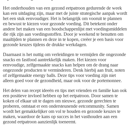
Het onderhouden van een gezond eetpatroon gedurende de week
kan een uitdaging zijn, maar met de juiste strategische aanpak wordt
het een stuk eenvoudiger. Het is belangrijk om vooruit te plannen
en bewust te kiezen voor gezonde voeding. Dit betekent onder
andere het maken van een boodschappenlijst met voedingsmiddelen
die rijk zijn aan voedingsstoffen. Door je weekend te benutten om
maaltijden te plannen en deze in te kopen, creëer je een basis voor
gezonde keuzes tijdens de drukke werkdagen.
Daarnaast is het nuttig om verleidingen te vermijden die ongezonde
snacks en fastfood aantrekkelijk maken. Het kiezen voor
eenvoudige, zelfgemaakte snacks kan helpen om de drang naar
ongezonde producten te verminderen. Denk hierbij aan fruit, noten
of zelfgemaakte energy balls. Deze tips voor voeding zijn niet
alleen goed voor de gezondheid, maar ook voor de portemonnee.
Het delen van recept ideeën en tips met vrienden en familie kan ook
een positieve invloed hebben op het eetpatroon. Door samen te
koken of elkaar uit te dagen om nieuwe, gezonde gerechten te
proberen, ontstaat er een ondersteunende eetcommunity. Samen
wordt het gemakkelijker om vol te houden en gezonde keuzes te
maken, waardoor de kans op succes in het vasthouden aan een
gezond eetpatroon aanzienlijk toeneemt.