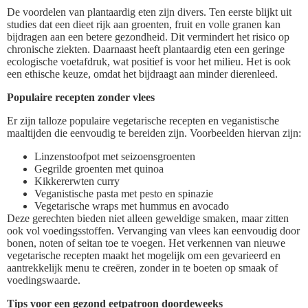
De voordelen van plantaardig eten zijn divers. Ten eerste blijkt uit
studies dat een dieet rijk aan groenten, fruit en volle granen kan
bijdragen aan een betere gezondheid. Dit vermindert het risico op
chronische ziekten. Daarnaast heeft plantaardig eten een geringe
ecologische voetafdruk, wat positief is voor het milieu. Het is ook
een ethische keuze, omdat het bijdraagt aan minder dierenleed.
Populaire recepten zonder vlees
Er zijn talloze populaire vegetarische recepten en veganistische
maaltijden die eenvoudig te bereiden zijn. Voorbeelden hiervan zijn:
Linzenstoofpot met seizoensgroenten
Gegrilde groenten met quinoa
Kikkererwten curry
Veganistische pasta met pesto en spinazie
Vegetarische wraps met hummus en avocado
Deze gerechten bieden niet alleen geweldige smaken, maar zitten
ook vol voedingsstoffen. Vervanging van vlees kan eenvoudig door
bonen, noten of seitan toe te voegen. Het verkennen van nieuwe
vegetarische recepten maakt het mogelijk om een gevarieerd en
aantrekkelijk menu te creëren, zonder in te boeten op smaak of
voedingswaarde.
Tips voor een gezond eetpatroon doordeweeks