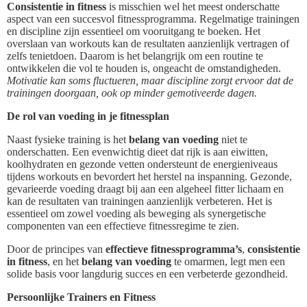
Consistentie in fitness
is misschien wel het meest onderschatte
aspect van een succesvol fitnessprogramma. Regelmatige trainingen
en discipline zijn essentieel om vooruitgang te boeken. Het
overslaan van workouts kan de resultaten aanzienlijk vertragen of
zelfs tenietdoen. Daarom is het belangrijk om een routine te
ontwikkelen die vol te houden is, ongeacht de omstandigheden.
Motivatie kan soms fluctueren, maar discipline zorgt ervoor dat de
trainingen doorgaan, ook op minder gemotiveerde dagen.
De rol van voeding in je fitnessplan
Naast fysieke training is het
belang van voeding
niet te
onderschatten. Een evenwichtig dieet dat rijk is aan eiwitten,
koolhydraten en gezonde vetten ondersteunt de energieniveaus
tijdens workouts en bevordert het herstel na inspanning. Gezonde,
gevarieerde voeding draagt bij aan een algeheel fitter lichaam en
kan de resultaten van trainingen aanzienlijk verbeteren. Het is
essentieel om zowel voeding als beweging als synergetische
componenten van een effectieve fitnessregime te zien.
Door de principes van
effectieve fitnessprogramma’s
,
consistentie
in fitness
, en het
belang van voeding
te omarmen, legt men een
solide basis voor langdurig succes en een verbeterde gezondheid.
Persoonlijke Trainers en Fitness