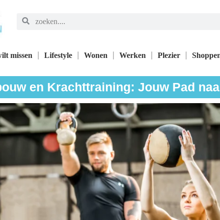
ilt missen
Lifestyle
Wonen
Werken
Plezier
Shoppe
ouw en Krachttraining: Jouw Pad na