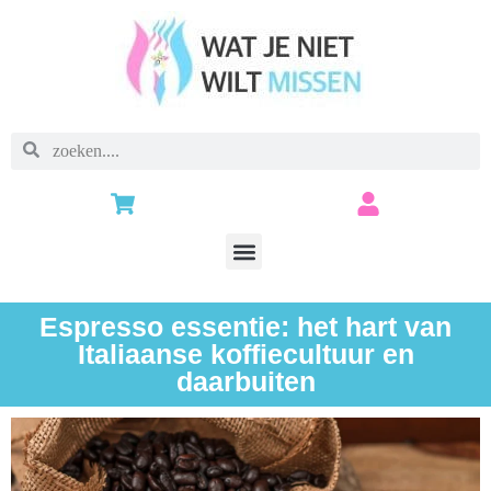
Espresso essentie: het hart van
Italiaanse koffiecultuur en
daarbuiten