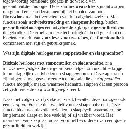
tegenwoordig onmisbare gadgets in de wereld van
gezondheidstechnologie. Deze
slimme wearables
zijn ontworpen
om gebruikers te ondersteunen bij het behalen van hun
fitnessdoelen
en het verbeteren van hun algehele welzijn. Met
functies zoals
activiteitstracking
en
slaapmonitoring
, bieden
gezondheidshorloges
een uitgebreide kijk op de
gezondheid
van
de gebruiker. De groei van deze technologieën heeft geleid tot een
bloeiende markt van
sportieve smartwatches
, die
functionaliteit
combineren met stijl en gebruiksgemak.
Wat zijn digitale horloges met stappenteller en slaapmonitor?
Digitale horloges met stappenteller en slaapmonitor
zijn
innovatieve gadgets die de gebruikers helpen om inzicht te krijgen
in hun dagelijkse activiteiten en slaapgewoonten. Deze apparaten
zijn uitgerust met geavanceerde technologie die de
stappenteller
functie mogelijk maakt, waarmee het aantal stappen dat een persoon
zet gedurende de dag wordt geregistreerd.
Naast het volgen van fysieke activiteit, bevatten deze horloges ook
een
slaapmonitor
die de kwaliteit van de slaap analyseert. Deze
functie biedt waardevolle inzichten in slaapcycli, waaronder hoe
lang iemand slaapt en hoe vaak hij of zij wakker wordt. Het
monitoren van slaap is cruciaal voor het bevorderen van een goede
gezondheid
en welzijn.