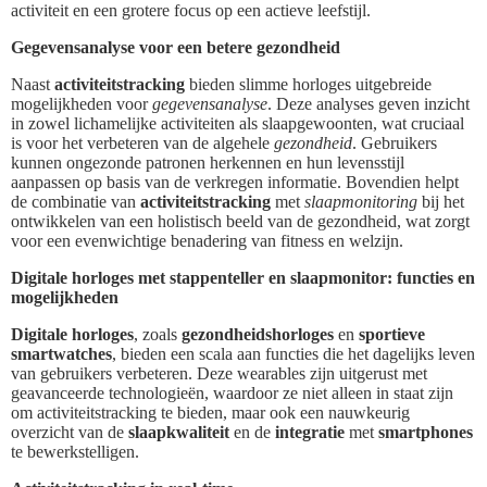
activiteit en een grotere focus op een actieve leefstijl.
Gegevensanalyse voor een betere gezondheid
Naast
activiteitstracking
bieden slimme horloges uitgebreide
mogelijkheden voor
gegevensanalyse
. Deze analyses geven inzicht
in zowel lichamelijke activiteiten als slaapgewoonten, wat cruciaal
is voor het verbeteren van de algehele
gezondheid
. Gebruikers
kunnen ongezonde patronen herkennen en hun levensstijl
aanpassen op basis van de verkregen informatie. Bovendien helpt
de combinatie van
activiteitstracking
met
slaapmonitoring
bij het
ontwikkelen van een holistisch beeld van de gezondheid, wat zorgt
voor een evenwichtige benadering van fitness en welzijn.
Digitale horloges met stappenteller en slaapmonitor: functies en
mogelijkheden
Digitale horloges
, zoals
gezondheidshorloges
en
sportieve
smartwatches
, bieden een scala aan functies die het dagelijks leven
van gebruikers verbeteren. Deze wearables zijn uitgerust met
geavanceerde technologieën, waardoor ze niet alleen in staat zijn
om activiteitstracking te bieden, maar ook een nauwkeurig
overzicht van de
slaapkwaliteit
en de
integratie
met
smartphones
te bewerkstelligen.