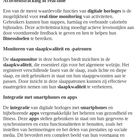
Activiteitstracking in real-time
Een van de meest waardevolle functies van
digitale horloges
is de
mogelijkheid voor
real-time monitoring
van activiteiten.
Gebruikers kunnen hun stappen, hartslag en verbrande calorieën
bijhouden. Deze activiteitstracking moedigt actieve levensstijlen aan
door voortdurende feedback te geven en hen te helpen hun
fitnessdoelen
te bereiken.
Monitoren van slaapkwaliteit en -patronen
De
slaapmonitor
in deze horloges biedt inzichten in de
slaapkwaliteit
, die essentieel zijn voor het algemene welzijn. Het
registreert verschillende fasen van de slaap, zoals lichte en diepe
slaap, en stelt gebruikers in staat om hun slaapgewoonten aan te
passen. Door inzicht in deze slaappatronen kunnen zij effectieve
maatregelen nemen om hun
slaapkwaliteit
te verbeteren.
Integratie met smartphones en apps
De
integratie
van digitale horloges met
smartphones
en
bijbehorende
apps
vergemakkelijkt het beheren van gezondheid en
fitness. Deze
apps
stellen gebruikers in staat om hun gegevens te
synchroniseren en extra functionaliteiten te benutten, zoals het
instellen van herinneringen en het delen van prestaties op sociale
media. Dit bevordert een compleet beeld van hun voortgang en