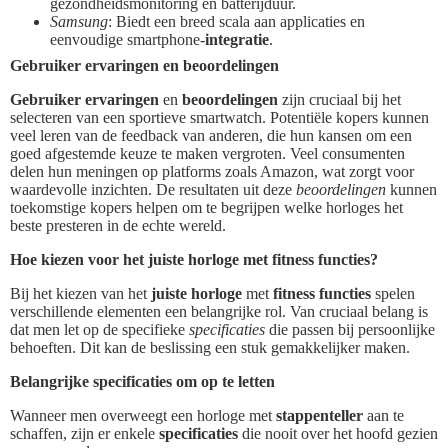
gezondheidsmonitoring en batterijduur.
Samsung
: Biedt een breed scala aan applicaties en
eenvoudige smartphone-
integratie
.
Gebruiker ervaringen en beoordelingen
Gebruiker ervaringen
en
beoordelingen
zijn cruciaal bij het
selecteren van een sportieve smartwatch. Potentiële kopers kunnen
veel leren van de feedback van anderen, die hun kansen om een
goed afgestemde keuze te maken vergroten. Veel consumenten
delen hun meningen op platforms zoals Amazon, wat zorgt voor
waardevolle inzichten. De resultaten uit deze
beoordelingen
kunnen
toekomstige kopers helpen om te begrijpen welke horloges het
beste presteren in de echte wereld.
Hoe kiezen voor het juiste horloge met fitness functies?
Bij het kiezen van het
juiste horloge
met
fitness functies
spelen
verschillende elementen een belangrijke rol. Van cruciaal belang is
dat men let op de specifieke
specificaties
die passen bij persoonlijke
behoeften. Dit kan de beslissing een stuk gemakkelijker maken.
Belangrijke specificaties om op te letten
Wanneer men overweegt een horloge met
stappenteller
aan te
schaffen, zijn er enkele
specificaties
die nooit over het hoofd gezien