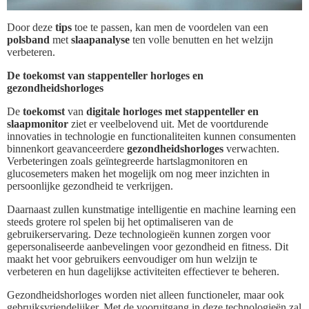
Door deze
tips
toe te passen, kan men de voordelen van een
polsband
met
slaapanalyse
ten volle benutten en het welzijn
verbeteren.
De toekomst van stappenteller horloges en
gezondheidshorloges
De
toekomst
van
digitale horloges met stappenteller en
slaapmonitor
ziet er veelbelovend uit. Met de voortdurende
innovaties in technologie en functionaliteiten kunnen consumenten
binnenkort geavanceerdere
gezondheidshorloges
verwachten.
Verbeteringen zoals geïntegreerde hartslagmonitoren en
glucosemeters maken het mogelijk om nog meer inzichten in
persoonlijke gezondheid te verkrijgen.
Daarnaast zullen kunstmatige intelligentie en machine learning een
steeds grotere rol spelen bij het optimaliseren van de
gebruikerservaring. Deze technologieën kunnen zorgen voor
gepersonaliseerde aanbevelingen voor gezondheid en fitness. Dit
maakt het voor gebruikers eenvoudiger om hun welzijn te
verbeteren en hun dagelijkse activiteiten effectiever te beheren.
Gezondheidshorloges worden niet alleen functioneler, maar ook
gebruiksvriendelijker. Met de vooruitgang in deze technologieën zal