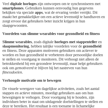
Veel
digitale horloges
zijn ontworpen om te synchroniseren met
smartphones
. Gebruikers kunnen eenvoudig hun gegevens
bekijken via speciale
apps
, wat de ervaring verder verrijkt. Dit
maakt het gemakkelijker om een actieve levensstijl te handhaven en
zorgt ervoor dat gebruikers beter inzicht krijgen in hun
slaapgewoonten.
Voordelen van slimme wearables voor gezondheid en fitness
Slimme wearables
, zoals digitale
horloges met stappenteller
en
slaapmonitoring
, hebben talrijke voordelen voor de
gezondheid
en fitness. Deze apparaten motiveren gebruikers om actiever te
worden en hun gezondheid te verbeteren door persoonlijke doelen
te stellen en voortgang te monitoren. Dit verhoogt niet alleen de
betrokkenheid bij een gezondere levensstijl, maar helpt gebruikers
ook om
gemotiveerd te blijven
bij het nastreven van hun
fitnessdoelen
.
Verhoogde motivatie om te bewegen
De visuele weergave van dagelijkse activiteiten, zoals het aantal
stappen en actieve minuten, moedigt gebruikers aan om hun
bewegingen te verhogen. Door voortgang bij te houden, zijn
individuen beter in staat om uitdagende doelstellingen te stellen en
deze te bereiken. Het resultaat is een toename in lichamelijke