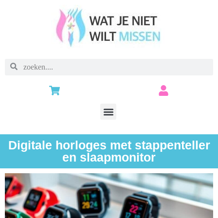
Digitale horloges met stappenteller
en slaapmonitor