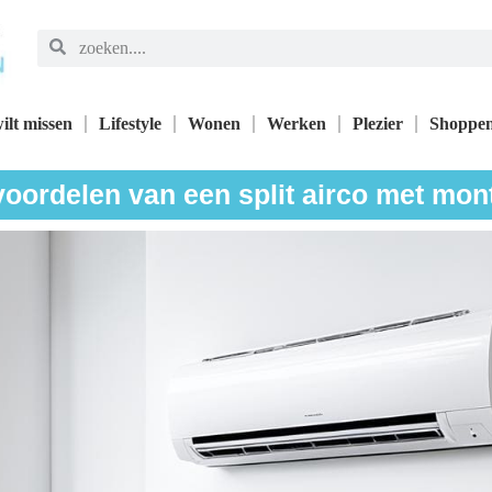
ilt missen
Lifestyle
Wonen
Werken
Plezier
Shoppe
voordelen van een split airco met mon