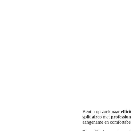
Bent u op zoek naar
effic
split airco
met
professio
aangename en comfortabel