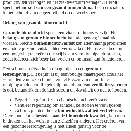
productiviteit verhogen en het ziekteverzuim verlagen. Hierbij
speelt het
impact van een gezond binnenklimaat
een cruciale rol
in het behoud van de gezondheid op de werkvloer.
Belang van gezonde binnenlucht
Gezonde binnenlucht
speelt een vitale rol in ons welzijn. Het
belang van gezonde binnenlucht
kan niet genoeg benadrukt
worden. Slechte
binnenluchtkwaliteit
kan ademhalingsproblemen
en andere gezondheidsklachten veroorzaken. Het is essentieel om
een omgeving te creëren die vrij is van verontreinigende stoffen,
zodat iedereen zich beter kan voelen en optimaal kan functioneren.
Een schone en frisse lucht draagt bij aan een
gezonde
leefomgeving.
Dit begint al bij eenvoudige maatregelen zoals het
vermijden van roken binnen en het kiezen van natuurlijke
reinigingsmiddelen. Regelmatig onderhoud van
ventilatiesystemen
is ook belangrijk om de luchtstroom en -kwaliteit op peil te houden.
Beperk het gebruik van chemische luchtverfrissers.
Ventileer regelmatig om schadelijke stoffen te verwijderen.
Gebruik planten die de
binnenluchtkwaliteit verbeteren.
Door aandacht te besteden aan de
binnenluchtkwaliteit
, kan men
bijdragen aan het welzijn van zichzelf en anderen. Het creëren van
een gezonde leefomgeving is niet alleen gunstig voor de