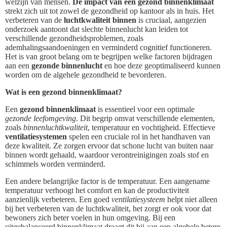
welzijn van mensen.
De impact van een gezond binnenklimaat
strekt zich uit tot zowel de gezondheid op kantoor als in huis. Het
verbeteren van de
luchtkwaliteit binnen
is cruciaal, aangezien
onderzoek aantoont dat slechte binnenlucht kan leiden tot
verschillende gezondheidsproblemen, zoals
ademhalingsaandoeningen en verminderd cognitief functioneren.
Het is van groot belang om te begrijpen welke factoren bijdragen
aan een
gezonde binnenlucht
en hoe deze geoptimaliseerd kunnen
worden om de algehele gezondheid te bevorderen.
Wat is een gezond binnenklimaat?
Een
gezond binnenklimaat
is essentieel voor een optimale
gezonde leefomgeving
. Dit begrip omvat verschillende elementen,
zoals
binnenluchtkwaliteit
, temperatuur en vochtigheid. Effectieve
ventilatiesystemen
spelen een cruciale rol in het handhaven van
deze kwaliteit. Ze zorgen ervoor dat schone lucht van buiten naar
binnen wordt gehaald, waardoor verontreinigingen zoals stof en
schimmels worden verminderd.
Een andere belangrijke factor is de temperatuur. Een aangename
temperatuur verhoogt het comfort en kan de productiviteit
aanzienlijk verbeteren. Een goed
ventilatiesysteem
helpt niet alleen
bij het verbeteren van de luchtkwaliteit, het zorgt er ook voor dat
bewoners zich beter voelen in hun omgeving. Bij een
uitgebalanceerd binnenklimaat draagt dit bij aan een algehele betere