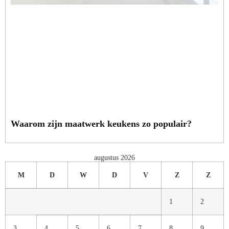
Waarom zijn maatwerk keukens zo populair?
augustus 2026
M
D
W
D
V
Z
Z
1
2
3
4
5
6
7
8
9