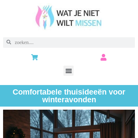
Comfortabele thuisideeën voor
winteravonden