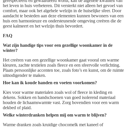
gerespecteerd en gewaardeerd wordt, kan de algehele kwaliteit van
het leven in huis verbeteren. Dit versterkt niet alleen het gevoel van
comfort, maar ook het algehele welzijn in de huiselijke sfeer. Door
aandacht te besteden aan deze elementen kunnen bewoners van een
huis een harmonieuze en ondersteunende omgeving creëren die de
geest kalmeert en het welzijn thuis bevordert.
FAQ
Wat zijn handige tips voor een gezellige woonkamer in de
winter?
Het creëren van een gezellige woonkamer gaat vooral om warme
kleuren, zachte textielen zoals fleece en een sfeervolle verlichting.
Plaats persoonlijke accenten toe, zoals foto’s en kunst, om de ruimte
uitnodigender te maken.
Hoe kan ik koude handen en voeten voorkomen?
Kies voor warme materialen zoals wol of fleece in kleding en
dekens. Sokken en handschoenen van goed isolerend materiaal
houden de lichaamswarmte vast. Zorg bovendien voor een warm
dekbed of plaid.
Welke winterdranken helpen mij om warm te blijven?
Warme dranken zoals kruidige chocomelk met kaneel of