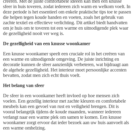
creëren. Met de juiste comfortabele ideeën kan men een knusse
sfeer in huis toveren, zodat iedereen zich warm en welkom voelt. In
deze periode is het essentieel om enkele praktische tips toe te passen
die helpen tegen koude handen en voeten, zoals het gebruik van
zachte textiel en effectieve verlichting. Dit artikel biedt handvatten
om je huis om te toveren tot een warme en uitnodigende plek waar
de gezelligheid nooit ver weg is.
De gezelligheid van een knusse woonkamer
Een knusse woonkamer speelt een cruciale rol in het creëren van
een warme en uitnodigende omgeving. De juiste inrichting en
decoratie kunnen de sfeer aanzienlijk verbeteren, wat bijdraagt aan
de algehele gezelligheid. Het interieur moet persoonlijke accenten
bevatten, zodat men zich echt thuis voelt.
Het belang van sfeer
De sfeer in een woonkamer heeft invloed op hoe mensen zich
voelen. Een gezellig interieur met zachte kleuren en comfortabele
meubels kan een gevoel van rust en veiligheid brengen. Dit is
vooral belangrijk tijdens de koude maanden, wanneer iedereen
verlangt naar een warme plek om samen te komen. Een knusse
woonkamer zorgt ervoor dat ieder bezoek aan uw huis aanvoelt als
een warme omhelzing.