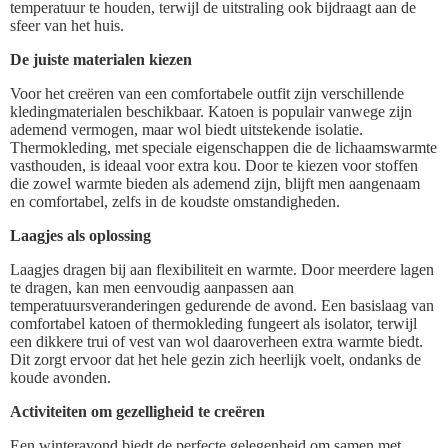
temperatuur te houden, terwijl de uitstraling ook bijdraagt aan de
sfeer van het huis.
De juiste materialen kiezen
Voor het creëren van een comfortabele outfit zijn verschillende
kledingmaterialen beschikbaar. Katoen is populair vanwege zijn
ademend vermogen, maar wol biedt uitstekende isolatie.
Thermokleding, met speciale eigenschappen die de lichaamswarmte
vasthouden, is ideaal voor extra kou. Door te kiezen voor stoffen
die zowel warmte bieden als ademend zijn, blijft men aangenaam
en comfortabel, zelfs in de koudste omstandigheden.
Laagjes als oplossing
Laagjes dragen bij aan flexibiliteit en warmte. Door meerdere lagen
te dragen, kan men eenvoudig aanpassen aan
temperatuursveranderingen gedurende de avond. Een basislaag van
comfortabel katoen of thermokleding fungeert als isolator, terwijl
een dikkere trui of vest van wol daaroverheen extra warmte biedt.
Dit zorgt ervoor dat het hele gezin zich heerlijk voelt, ondanks de
koude avonden.
Activiteiten om gezelligheid te creëren
Een winteravond biedt de perfecte gelegenheid om samen met