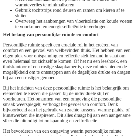
warmteverlies te minimaliseren.
Gebruik tochtstrips rond deuren en ramen om kieren af te
sluiten.
Overweeg het aanbrengen van vloerisolatie om koude voeten
te voorkomen en energie-efficiëntie te verhogen.
Het belang van persoonlijke ruimte en comfort
Persoonlijke ruimte speelt een cruciale rol in het creëren van
comfort en een gevoel van welbevinden thuis. Het hebben van een
eigen plek voor ontspanning en reflectie stelt iemand in staat om
even helemaal tot zichzelf te komen. Of het nu een leeshoek, een
thuiskantoor of een rustige slaapkamer is, deze ruimtes bieden de
mogelijkheid om te ontsnappen aan de dagelijkse drukte en dragen
bij aan een rustiger gemoed.
Bij het inrichten van deze persoonlijke ruimte is het belangrijk om
elementen te kiezen die passen bij de individuele stijl en
voorkeuren. Het omarmen van een omgeving die persoonlijke
smaak weerspiegelt, verhoogt het gevoel van comfort. Denk
bijvoorbeeld aan het gebruik van zachte kussens, warme plaids, of
kunstwerken die inspireren. Dit alles draagt bij aan een aangename
sfeer die uitnodigt tot ontspanning en zelfreflectie.
Het bevorderen van een omgeving waarin persoonlijke ruimte