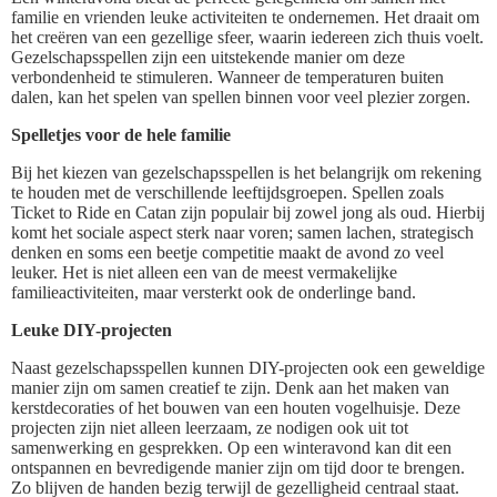
familie en vrienden leuke activiteiten te ondernemen. Het draait om
het creëren van een gezellige sfeer, waarin iedereen zich thuis voelt.
Gezelschapsspellen zijn een uitstekende manier om deze
verbondenheid te stimuleren. Wanneer de temperaturen buiten
dalen, kan het spelen van spellen binnen voor veel plezier zorgen.
Spelletjes voor de hele familie
Bij het kiezen van gezelschapsspellen is het belangrijk om rekening
te houden met de verschillende leeftijdsgroepen. Spellen zoals
Ticket to Ride en Catan zijn populair bij zowel jong als oud. Hierbij
komt het sociale aspect sterk naar voren; samen lachen, strategisch
denken en soms een beetje competitie maakt de avond zo veel
leuker. Het is niet alleen een van de meest vermakelijke
familieactiviteiten, maar versterkt ook de onderlinge band.
Leuke DIY-projecten
Naast gezelschapsspellen kunnen DIY-projecten ook een geweldige
manier zijn om samen creatief te zijn. Denk aan het maken van
kerstdecoraties of het bouwen van een houten vogelhuisje. Deze
projecten zijn niet alleen leerzaam, ze nodigen ook uit tot
samenwerking en gesprekken. Op een winteravond kan dit een
ontspannen en bevredigende manier zijn om tijd door te brengen.
Zo blijven de handen bezig terwijl de gezelligheid centraal staat.