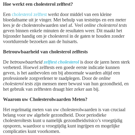
Hoe werkt een cholesterol zelftest?
Een
cholesterol zelftest
werkt door middel van een kleine
bloedafname uit je vinger. Met behulp van teststrips en een meter
lees je de cholesterolwaarden snel af. Veel
online cholesterol tests
geven binnen enkele minuten de resultaten weer. Dit maakt het
bijzonder handig om je cholesterol in de gaten te houden zonder
voortdurende bezoeken aan de huisarts.
Betrouwbaarheid van cholesterol zelftests
De
betrouwbaarheid
zelftest cholesterol
is door de jaren heen sterk
verbeterd. Hoewel zelftests een goede eerste indicatie kunnen
geven, is het aanbevolen om bij abnormale waarden altijd een
professionele zorgverlener te raadplegen. Door de
online
cholesterol tests
zijn mensen meer bewust van hun gezondheid, en
het gebruik van zelftesten draagt hier zeker aan bij.
Waarom uw Cholesterolwaarden Meten?
Het regelmatig meten van uw cholesterolwaarden is van cruciaal
belang voor uw algehele gezondheid. Door periodieke
cholesteroltests kunt u namelijk gezondheidsrisico’s vroegtijdig
opsporen, waardoor u vroegtijdig kunt ingrijpen en mogelijke
complicaties kunt voorkomen.