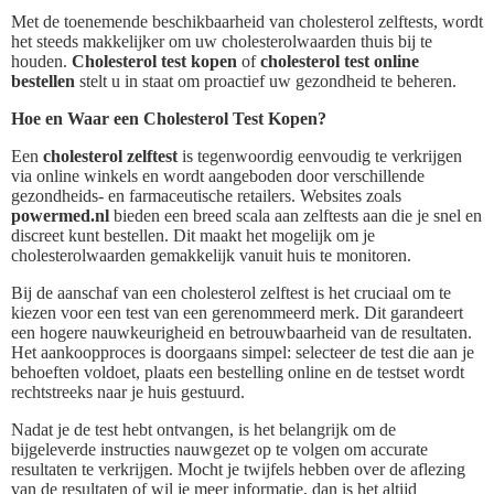
Met de toenemende beschikbaarheid van cholesterol zelftests, wordt
het steeds makkelijker om uw cholesterolwaarden thuis bij te
houden.
Cholesterol test kopen
of
cholesterol test online
bestellen
stelt u in staat om proactief uw gezondheid te beheren.
Hoe en Waar een Cholesterol Test Kopen?
Een
cholesterol zelftest
is tegenwoordig eenvoudig te verkrijgen
via online winkels en wordt aangeboden door verschillende
gezondheids- en farmaceutische retailers. Websites zoals
powermed.nl
bieden een breed scala aan zelftests aan die je snel en
discreet kunt bestellen. Dit maakt het mogelijk om je
cholesterolwaarden gemakkelijk vanuit huis te monitoren.
Bij de aanschaf van een cholesterol zelftest is het cruciaal om te
kiezen voor een test van een gerenommeerd merk. Dit garandeert
een hogere nauwkeurigheid en betrouwbaarheid van de resultaten.
Het aankoopproces is doorgaans simpel: selecteer de test die aan je
behoeften voldoet, plaats een bestelling online en de testset wordt
rechtstreeks naar je huis gestuurd.
Nadat je de test hebt ontvangen, is het belangrijk om de
bijgeleverde instructies nauwgezet op te volgen om accurate
resultaten te verkrijgen. Mocht je twijfels hebben over de aflezing
van de resultaten of wil je meer informatie, dan is het altijd