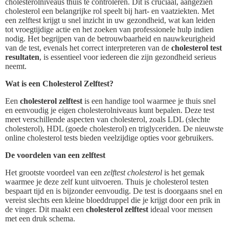
cholesterolniveaus thuis te controleren. Dit is cruciaal, aangezien
cholesterol een belangrijke rol speelt bij hart- en vaatziekten. Met
een zelftest krijgt u snel inzicht in uw gezondheid, wat kan leiden
tot vroegtijdige actie en het zoeken van professionele hulp indien
nodig. Het begrijpen van de betrouwbaarheid en nauwkeurigheid
van de test, evenals het correct interpreteren van de
cholesterol test
resultaten
, is essentieel voor iedereen die zijn gezondheid serieus
neemt.
Wat is een Cholesterol Zelftest?
Een
cholesterol zelftest
is een handige tool waarmee je thuis snel
en eenvoudig je eigen cholesterolniveaus kunt bepalen. Deze test
meet verschillende aspecten van cholesterol, zoals LDL (slechte
cholesterol), HDL (goede cholesterol) en triglyceriden. De nieuwste
online cholesterol tests bieden veelzijdige opties voor gebruikers.
De voordelen van een zelftest
Het grootste voordeel van een
zelftest cholesterol
is het gemak
waarmee je deze zelf kunt uitvoeren. Thuis je cholesterol testen
bespaart tijd en is bijzonder eenvoudig. De test is doorgaans snel en
vereist slechts een kleine bloeddruppel die je krijgt door een prik in
de vinger. Dit maakt een
cholesterol zelftest
ideaal voor mensen
met een druk schema.