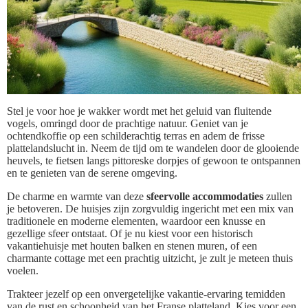
Stel je voor hoe je wakker wordt met het geluid van fluitende
vogels, omringd door de prachtige natuur. Geniet van je
ochtendkoffie op een schilderachtig terras en adem de frisse
plattelandslucht in. Neem de tijd om te wandelen door de glooiende
heuvels, te fietsen langs pittoreske dorpjes of gewoon te ontspannen
en te genieten van de serene omgeving.
De charme en warmte van deze
sfeervolle accommodaties
zullen
je betoveren. De huisjes zijn zorgvuldig ingericht met een mix van
traditionele en moderne elementen, waardoor een knusse en
gezellige sfeer ontstaat. Of je nu kiest voor een historisch
vakantiehuisje met houten balken en stenen muren, of een
charmante cottage met een prachtig uitzicht, je zult je meteen thuis
voelen.
Trakteer jezelf op een onvergetelijke vakantie-ervaring temidden
van de rust en schoonheid van het Franse platteland. Kies voor een