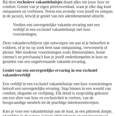
Bij deze
exclusieve vakantiehuisjes
draait alles om jouw luxe en
comfort. Geniet van je eigen privézwembad, waar je elke dag kunt
ontspannen en verfrissen. Neem een avondje voor jezelf en ontspan
in de jacuzzi, terwijl je geniet van een adembenemend uitzicht.
Verdien een onvergetelijke vakantie-ervaring met een
verblijf in een exclusief vakantiehuisje met luxe
voorzieningen.
Deze vakantieverblijven zijn ontworpen om aan al je behoeften te
voldoen, of je nu op zoek bent naar ontspanning, verwennerij of
plezier. Met moderne voorzieningen zoals fitnessruimtes, home
cinema’s en privésauna’s kun je jezelf onderdompelen in luxe en
genieten van een ongeëvenaarde vakantie-ervaring.
Geniet van een onvergetelijke ervaring in een exclusief
vakantieverblijf
Een verblijf in een exclusief vakantiehuisje met luxe voorzieningen
belooft een onvergetelijke ervaring. Stap binnen in een wereld van
comfort, elegantie en verfijning. Elk detail is zorgvuldig gekozen
om een sfeer van luxe en exclusiviteit te creëren, van de
hoogwaardige meubels tot de prachtige interieurontwerpen.
Kies je voor een vakantiehuisje aan de kust, in een pittoresk dorpje,
of midden in de natuur, je kunt altijd rekenen op een luxueuze en