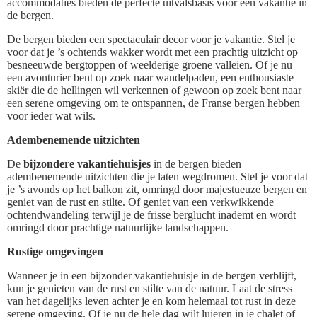
accommodaties bieden de perfecte uitvalsbasis voor een vakantie in
de bergen.
De bergen bieden een spectaculair decor voor je vakantie. Stel je
voor dat je ’s ochtends wakker wordt met een prachtig uitzicht op
besneeuwde bergtoppen of weelderige groene valleien. Of je nu
een avonturier bent op zoek naar wandelpaden, een enthousiaste
skiër die de hellingen wil verkennen of gewoon op zoek bent naar
een serene omgeving om te ontspannen, de Franse bergen hebben
voor ieder wat wils.
Adembenemende uitzichten
De
bijzondere vakantiehuisjes
in de bergen bieden
adembenemende uitzichten die je laten wegdromen. Stel je voor dat
je ’s avonds op het balkon zit, omringd door majestueuze bergen en
geniet van de rust en stilte. Of geniet van een verkwikkende
ochtendwandeling terwijl je de frisse berglucht inademt en wordt
omringd door prachtige natuurlijke landschappen.
Rustige omgevingen
Wanneer je in een bijzonder vakantiehuisje in de bergen verblijft,
kun je genieten van de rust en stilte van de natuur. Laat de stress
van het dagelijks leven achter je en kom helemaal tot rust in deze
serene omgeving. Of je nu de hele dag wilt luieren in je chalet of