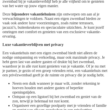
zwembad bij je vakantieverblijf heb je alle vrijheid om te genieten
van het water op jouw eigen manier.
Deze
bijzondere vakantiehuizen
zijn ontworpen om aan al je
verwachtingen te voldoen. Naast een eigen zwembad bieden ze
vaak ook andere luxe voorzieningen, zoals ruime terrassen,
jacuzzi’s, buitenkeukens en spectaculaire uitzichten. Je kunt jezelf
omringen met comfort en genieten van een exclusieve vakantie-
ervaring.
Luxe vakantieverblijven met privacy
Een vakantiehuis met een eigen zwembad biedt niet alleen de
nodige ontspanning en verkoeling, maar ook maximale privacy. Je
hebt geen last van andere gasten of drukte bij het zwembad,
waardoor je in alle rust kunt genieten van je vakantie. Of je nu met
je partner, je gezin of een groep vrienden reist, een vakantiehuis met
een privézwembad geeft je de ruimte en privacy die je nodig hebt.
Neem een duik wanneer je maar wilt, zonder rekening te
hoeven houden met andere gasten of beperkte
openingstijden.
Ontspan op een ligstoel bij het zwembad en geniet van de
zon, terwijl je helemaal tot rust komt.
Organiseer een gezellige poolparty met je vrienden of familie
en geniet van elkaars gezelschap in een privésetting.