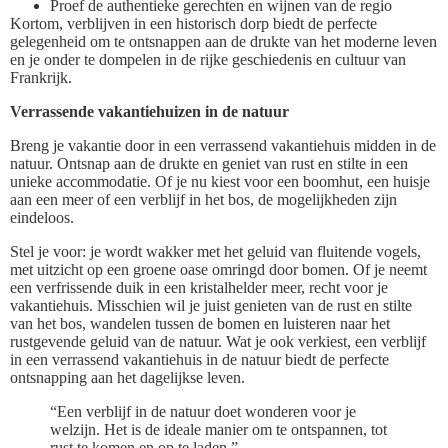
Proef de authentieke gerechten en wijnen van de regio
Kortom, verblijven in een historisch dorp biedt de perfecte
gelegenheid om te ontsnappen aan de drukte van het moderne leven
en je onder te dompelen in de rijke geschiedenis en cultuur van
Frankrijk.
Verrassende vakantiehuizen in de natuur
Breng je vakantie door in een verrassend vakantiehuis midden in de
natuur. Ontsnap aan de drukte en geniet van rust en stilte in een
unieke accommodatie. Of je nu kiest voor een boomhut, een huisje
aan een meer of een verblijf in het bos, de mogelijkheden zijn
eindeloos.
Stel je voor: je wordt wakker met het geluid van fluitende vogels,
met uitzicht op een groene oase omringd door bomen. Of je neemt
een verfrissende duik in een kristalhelder meer, recht voor je
vakantiehuis. Misschien wil je juist genieten van de rust en stilte
van het bos, wandelen tussen de bomen en luisteren naar het
rustgevende geluid van de natuur. Wat je ook verkiest, een verblijf
in een verrassend vakantiehuis in de natuur biedt de perfecte
ontsnapping aan het dagelijkse leven.
“Een verblijf in de natuur doet wonderen voor je
welzijn. Het is de ideale manier om te ontspannen, tot
rust te komen en op te laden.”