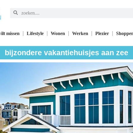
ilt missen
Lifestyle
Wonen
Werken
Plezier
Shoppe
bijzondere vakantiehuisjes aan zee